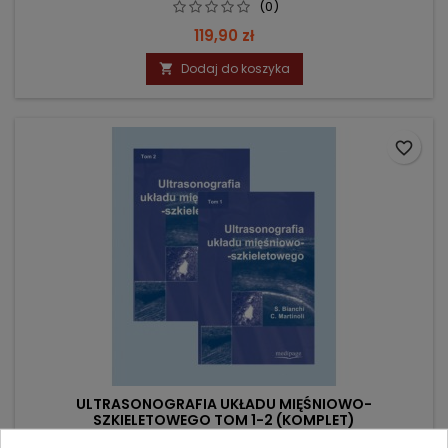
(0)
Cena
119,90 zł
Dodaj do koszyka

favorite_border
ULTRASONOGRAFIA UKŁADU MIĘŚNIOWO-
SZKIELETOWEGO TOM 1-2 (KOMPLET)