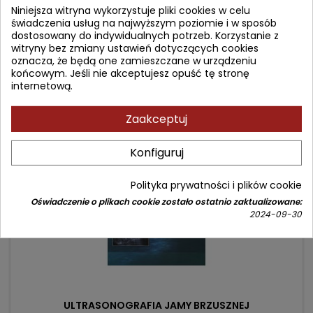
Autor: Stefano Bianchi
Niniejsza witryna wykorzystuje pliki cookies w celu
świadczenia usług na najwyższym poziomie i w sposób
(0)
dostosowany do indywidualnych potrzeb. Korzystanie z
Cena
479,90 zł
witryny bez zmiany ustawień dotyczących cookies
oznacza, że będą one zamieszczane w urządzeniu
Dodaj do koszyka

końcowym. Jeśli nie akceptujesz opuść tę stronę
internetową.
Zaakceptuj
- 29,10 zł
favorite_border
Konfiguruj
Polityka prywatności i plików cookie
Oświadczenie o plikach cookie zostało ostatnio zaktualizowane:
2024-09-30
ULTRASONOGRAFIA JAMY BRZUSZNEJ