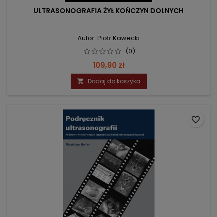
ULTRASONOGRAFIA ŻYŁ KOŃCZYN DOLNYCH
Autor: Piotr Kawecki
(0)
Cena
109,90 zł
Dodaj do koszyka

favorite_border