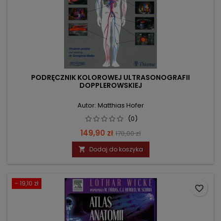
PODRĘCZNIK KOLOROWEJ ULTRASONOGRAFII
DOPPLEROWSKIEJ
Autor: Matthias Hofer
(0)
Cena
Cena
149,90 zł
170,00 zł
podstawowa
Dodaj do koszyka

- 19,10 zł
favorite_border