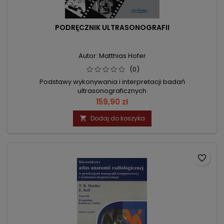
PODRĘCZNIK ULTRASONOGRAFII
Autor: Matthias Hofer
(0)
Podstawy wykonywania i interpretacji badań
ultrasonograficznych
Cena
159,90 zł
Dodaj do koszyka

favorite_border