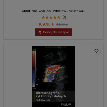
Autor: red. wyd. pol. Wiesław Jakubowski
(1)
Cena
Cena
169,90 zł
199,00 zł
podstawowa
Dodaj do koszyka

favorite_border