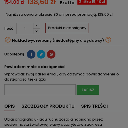
138,60 zł
154,00 zł
Zniżka 15,40 zł
Brutto
Najniższa cena w okresie 30 dni przed promocją:
138,60 zł
Produkt niedostępny
Ilość


Nakład wyczerpany (niedostępny u wydawcy)
Udostępnij
Powiadom mnie o dostępności
Wprowadź swój adres email, aby otrzymać powiadomienie o
dostępności tej książki
ZAPISZ
OPIS
SZCZEGÓŁY PRODUKTU
SPIS TREŚCI
Ultrasonografia układu ruchu została napisana przez
siedemnastu światowej sławy autorytetów z zakresu