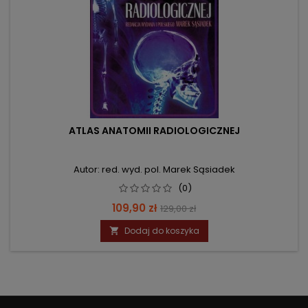
ATLAS ANATOMII RADIOLOGICZNEJ
Autor: red. wyd. pol. Marek Sąsiadek
(0)
Cena
Cena
109,90 zł
129,00 zł
podstawowa
Dodaj do koszyka
