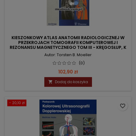
KIESZONKOWY ATLAS ANATOMII RADIOLOGICZNEJ W
PRZEKROJACH TOMOGRAFII KOMPUTEROWEJ I
REZONANSU MAGNETYCZNEGO TOM III - KRĘGOSŁUP, K
Autor: Torsten B. Moeller
(0)
Cena
102,90 zł
Dodaj do koszyka

- 20,10 zł
favorite_border