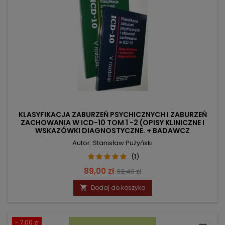
KLASYFIKACJA ZABURZEŃ PSYCHICZNYCH I ZABURZEŃ
ZACHOWANIA W ICD-10 TOM 1 -2 (OPISY KLINICZNE I
WSKAZÓWKI DIAGNOSTYCZNE. + BADAWCZ
Autor: Stanisław Pużyński
(1)
Cena
Cena
89,00 zł
92,40 zł
podstawowa
Dodaj do koszyka

- 7,00 zł