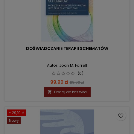
DOŚWIADCZANIE TERAPII SCHEMATÓW
Autor: Joan M. Farrell
(0)
Cena
Cena
99,90 zł
119,00 zł
podstawowa
Dodaj do koszyka

- 29,10 zł
favorite_border
Nowy