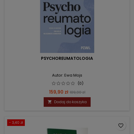
PSYCHOREUMATOLOGIA
Autor: Ewa Mojs
(0)
Cena
Cena
159,90 zł
189,00 zł
podstawowa
Dodaj do koszyka

- 3,40 zł
favorite_border