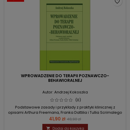
favorite_border
WPROWADZENIE DO TERAPII POZNAWCZO-
BEHAWIORALNEJ
Autor: Andrzej Kokoszka
(0)
Podstawowe zasady i przykłady z praktyki klinicznej z
opisami Arthura Freemana, Franka Dattilia i Tullia Scrimalego
Cena
Cena
41,90 zł
48,90 zł
podstawowa
Dodaj do koszyka
