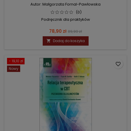
Autor: Małgorzata Fornal-Pawłowska
(0)
Podręcznik dla praktyków
Cena
Cena
78,90 zł
89,90 zł
podstawowa
Dodaj do koszyka

- 19,10 zł
favorite_border
Nowy