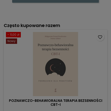
Często kupowane razem
- 11,00 zł
favorite_border
Nowy
POZNAWCZO-BEHAWIORALNA TERAPIA BEZSENNOŚCI
CBT-I