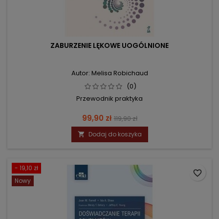
ZABURZENIE LĘKOWE UOGÓLNIONE
Autor: Melisa Robichaud
(0)
Przewodnik praktyka
Cena
Cena
99,90 zł
119,90 zł
podstawowa
Dodaj do koszyka

- 19,10 zł
favorite_border
Nowy