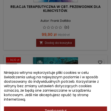
RELACJA TERAPEUTYCZNA W CBT. PRZEWODNIK DLA
KLINICYSTÓW.
Autor: Frank Dattilio
(0)
Cena
Cena
99,90 zł
119,00 zł
podstawowa
Dodaj do koszyka

- 14,10 zł
favorite_border
Nowy
Niniejsza witryna wykorzystuje pliki cookies w celu
świadczenia usług na najwyższym poziomie i w sposób
dostosowany do indywidualnych potrzeb. Korzystanie z
witryny bez zmiany ustawień dotyczących cookies
oznacza, że będą one zamieszczane w urządzeniu
końcowym. Jeśli nie akceptujesz opuść tę stronę
internetową.
Zaakceptuj