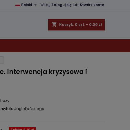

Polski
Witaj,
Zaloguj się
lub
Stwórz konto
×
×
×
shopping_cart
Koszyk:
0
szt. - 0,00 zł
ę
ń
e. Interwencja kryzysowa i
rhazy
sytetu Jagiellońskiego
Zniżka 8,10 zł