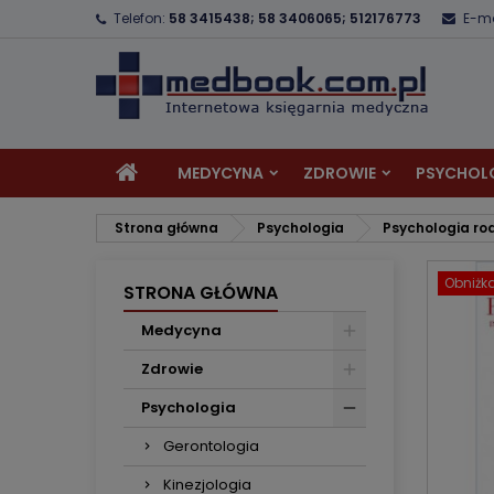
Telefon:
58 3415438; 58 3406065; 512176773
E-ma
D
U
Z
add_circle_outline
Mu
Na
MEDYCYNA
ZDROWIE
PSYCHOL
Strona główna
Psychologia
Psychologia ro
Obniżk
STRONA GŁÓWNA
Medycyna
Zdrowie
Psychologia
Gerontologia
Kinezjologia