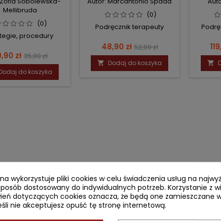
 Zofia Sobolewska-
Autor: Marcantonio Spada
Auto
ALKOHOLU
Mellibruda
(0)
(0)
Podręcznik terapeuty
Podrę
tegie, procedury
Cena
Cena
Ce
48,90 zł
119
52,00 zł
ena
Cena
,90 zł
35,00 zł
podstawowa
Dodaj do koszyka


podstawowa
Dodaj do koszyka
ryna wykorzystuje pliki cookies w celu świadczenia usług na najw
sposób dostosowany do indywidualnych potrzeb. Korzystanie z w
ień dotyczących cookies oznacza, że będą one zamieszczane w
li nie akceptujesz opuść tę stronę internetową.