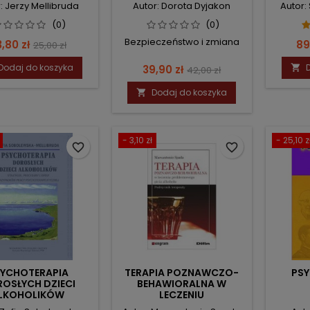
: Jerzy Mellibruda
Autor: Dorota Dyjakon
Autor:
KLINI
DIA
(0)
(0)
Bezpieczeństwo i zmiana
ena
Cena
Ce
,80 zł
89
25,00 zł
podstawowa
Dodaj do koszyka
Cena
Cena
39,90 zł

42,00 zł
podstawowa
Dodaj do koszyka

- 3,10 zł
- 25,10 z
favorite_border
favorite_border
YCHOTERAPIA
TERAPIA POZNAWCZO-
PSY
OSŁYCH DZIECI
BEHAWIORALNA W
LKOHOLIKÓW
LECZENIU
PROBLEMOWEGO PICIA