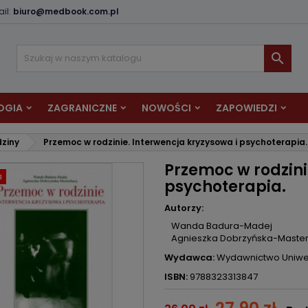
il:
biuro@medbook.com.pl
odaj do listy życzeń
twórz listę życzeń
aloguj się

Utwórz nową listę
sisz być zalogowany by zapisać produkty na swojej liście życzeń.
zwa listy życzeń
OGIA
ZAGRANICZNE
NOWOŚCI
ZAPOWIEDZI
Anuluj
Zaloguj si
dziny
Przemoc w rodzinie. Interwencja kryzysowa i psychoterapia.
Anuluj
Utwórz listę życze
Przemoc w rodzini
a
psychoterapia.
Autorzy:
Wanda Badura-Madej
Agnieszka Dobrzyńska-Maste
Wydawca:
Wydawnictwo Uniwer
ISBN:
9788323313847