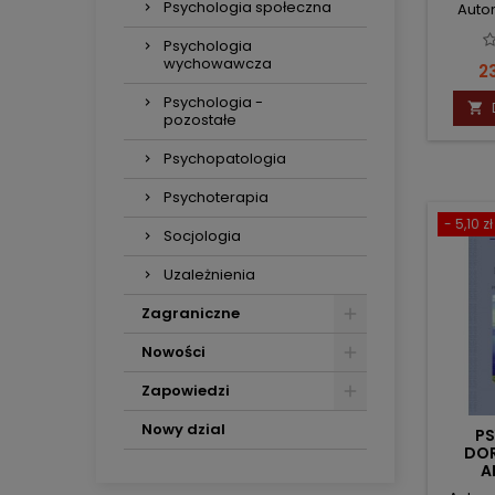
Psychologia społeczna
Autor
Psychologia
wychowawcza
C
23
Psychologia -

pozostałe
Psychopatologia
Psychoterapia
- 5,10 zł
Socjologia
Uzależnienia
Zagraniczne
Nowości
Zapowiedzi
Nowy dzial
PS
DOR
A