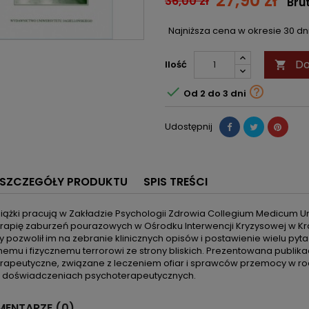
27,90 zł
36,00 zł
Bru
Najniższa cena w okresie 30 d
Do
Ilość



Od 2 do 3 dni
Udostępnij
SZCZEGÓŁY PRODUKTU
SPIS TREŚCI
siążki pracują w Zakładzie Psychologii Zdrowia Collegium Medicum Un
rapię zaburzeń pourazowych w Ośrodku Interwencji Kryzysowej w Kra
 pozwolił im na zebranie klinicznych opisów i postawienie wielu p
nemu i fizycznemu terrorowi ze strony bliskich. Prezentowana publi
apeutyczne, związane z leczeniem ofiar i sprawców przemocy w rodzi
 doświadczeniach psychoterapeutycznych.
ENTARZE (0)