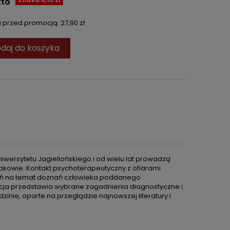
tto
ni przed promocją:
27,90 zł
daj do koszyka
iwersytetu Jagiellońskiego i od wielu lat prowadzą
kowie. Kontakt psychoterapeutyczny z ofiarami
ytań na temat doznań człowieka poddanego
kacja przedstawia wybrane zagadnienia diagnostyczne i
nie, oparte na przeglądzie najnowszej literatury i