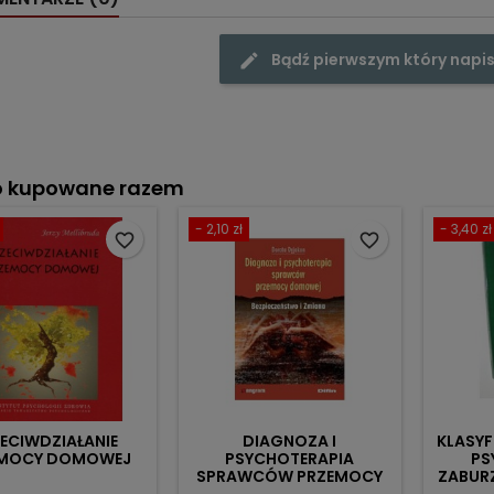
Bądź pierwszym który napis
o kupowane razem
- 2,10 zł
- 3,40 zł
favorite_border
favorite_border
ECIWDZIAŁANIE
DIAGNOZA I
KLASYF
EMOCY DOMOWEJ
PSYCHOTERAPIA
PS
SPRAWCÓW PRZEMOCY
ZABUR
DOMOWEJ
W ICD-1