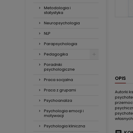
Metodologia i
statystyka
Neuropsychologia
NLP
Parapsychologia
Pedagogika
Poradniki
psychologiczne
OPIS
Praca socjalna
Praca z grupami
Autorki k
psychote
Psychoanaliza
przemocy
psychicz
Psychologia emocji i
psychoter
motywacji
własnych
Psychologia kliniczna
KOM