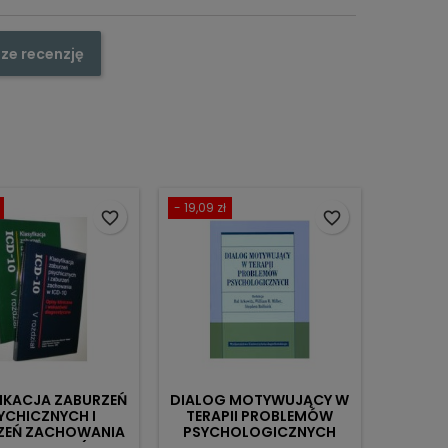
ze recenzję
- 19,09 zł
favorite_border
favorite_border
IKACJA ZABURZEŃ
DIALOG MOTYWUJĄCY W
YCHICZNYCH I
TERAPII PROBLEMÓW
ZEŃ ZACHOWANIA
PSYCHOLOGICZNYCH
0 TOM 1 -2 (OPISY