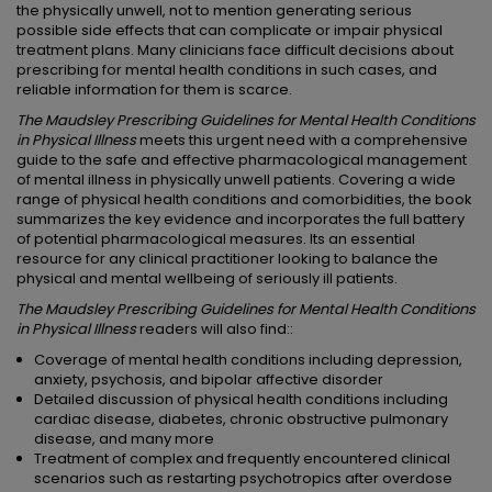
the physically unwell, not to mention generating serious
possible side effects that can complicate or impair physical
treatment plans. Many clinicians face difficult decisions about
prescribing for mental health conditions in such cases, and
reliable information for them is scarce.
The Maudsley Prescribing Guidelines for Mental Health Conditions
in Physical Illness
meets this urgent need with a comprehensive
guide to the safe and effective pharmacological management
of mental illness in physically unwell patients. Covering a wide
range of physical health conditions and comorbidities, the book
summarizes the key evidence and incorporates the full battery
of potential pharmacological measures. Its an essential
resource for any clinical practitioner looking to balance the
physical and mental wellbeing of seriously ill patients.
The Maudsley Prescribing Guidelines for Mental Health Conditions
in Physical Illness
readers will also find::
Coverage of mental health conditions including depression,
anxiety, psychosis, and bipolar affective disorder
Detailed discussion of physical health conditions including
cardiac disease, diabetes, chronic obstructive pulmonary
disease, and many more
Treatment of complex and frequently encountered clinical
scenarios such as restarting psychotropics after overdose