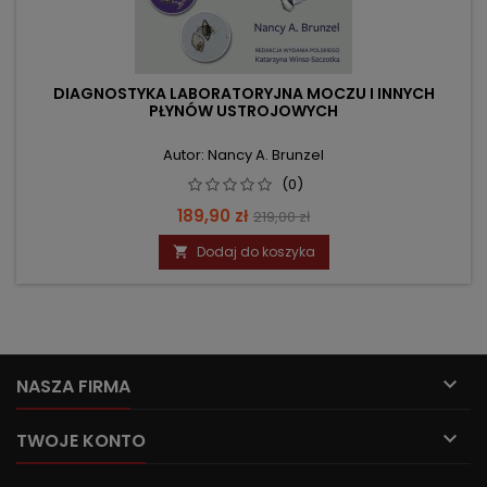
DIAGNOSTYKA LABORATORYJNA MOCZU I INNYCH
PŁYNÓW USTROJOWYCH
Autor: Nancy A. Brunzel
(0)
Cena
Cena
189,90 zł
219,00 zł
podstawowa
Dodaj do koszyka


NASZA FIRMA

TWOJE KONTO