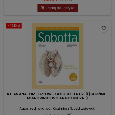
podstawowa
Dodaj do koszyka

- 19,10 zł
favorite_border
ATLAS ANATOMII CZŁOWIEKA SOBOTTA CZ. 3 (ŁACIŃSKIE
MIANOWNICTWO ANATOMICZNE)
Autor: red. wyd. pol. Kazimierz S. Jędrzejewski