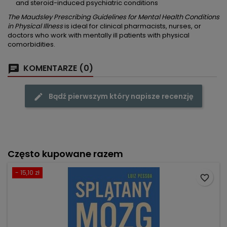
and steroid-induced psychiatric conditions
The Maudsley Prescribing Guidelines for Mental Health Conditions
in Physical Illness
is ideal for clinical pharmacists, nurses, or
doctors who work with mentally ill patients with physical
comorbidities.
KOMENTARZE (0)
Bądź pierwszym który napisze recenzję
Często kupowane razem
- 15,10 zł
favorite_border