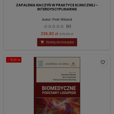
ZAPALENIA NACZYŃ W PRAKTYCE KLINICZNEJ -
INTERDYSCYPLINARNIE
Autor: Piotr Wiland
(0)
Cena
Cena
236,90 zł
279,00 zł
podstawowa
Dodaj do koszyka

- 10,10 zł
favorite_border