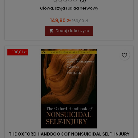
(0)
Głowa, szyja i układ nerwowy
Cena
Cena
149,90 zł
169,00 zł
podstawowa
Dodaj do koszyka

- 108,81 zł
favorite_border
THE OXFORD HANDBOOK OF NONSUICIDAL SELF-INJURY