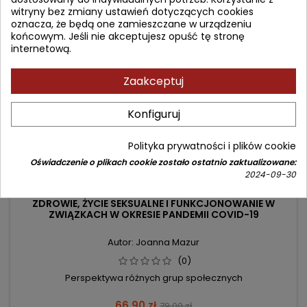
witryny bez zmiany ustawień dotyczących cookies
- 12,10 zł
oznacza, że będą one zamieszczane w urządzeniu
favorite_border
końcowym. Jeśli nie akceptujesz opuść tę stronę
internetową.
Zaakceptuj
Konfiguruj
Polityka prywatności i plików cookie
Oświadczenie o plikach cookie zostało ostatnio zaktualizowane:
2024-09-30
ZDROWIE, ŻYCIE SEKSUALNE I FUNKCJONOWANIE W
ZWIĄZKACH W OKRESIE PANDEMII COVID-19
Autor: Joanna Mazur
(0)
Perspektywa różnych grup społecznych
Cena
Cena
66,90 zł
79,00 zł