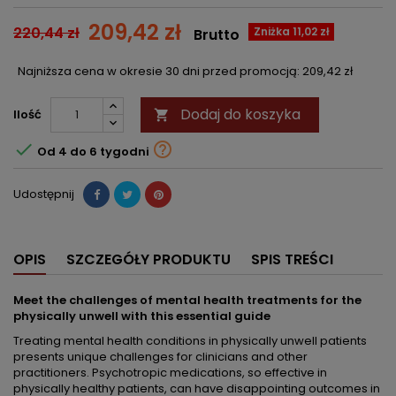
209,42 zł
220,44 zł
Zniżka 11,02 zł
Brutto
Najniższa cena w okresie 30 dni przed promocją:
209,42 zł
Dodaj do koszyka
Ilość



Od 4 do 6 tygodni
Udostępnij
OPIS
SZCZEGÓŁY PRODUKTU
SPIS TREŚCI
Meet the challenges of mental health treatments for the
physically unwell with this essential guide
Treating mental health conditions in physically unwell patients
presents unique challenges for clinicians and other
practitioners. Psychotropic medications, so effective in
physically healthy patients, can have disappointing outcomes in