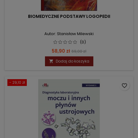
BIOMEDYCZNE PODSTAWY LOGOPEDII
Autor: Stanisław Milewski
(0)
Cena
Cena
58,90 zł
69,00 zł
podstawowa
Dodaj do koszyka

- 29,10 zł
favorite_border