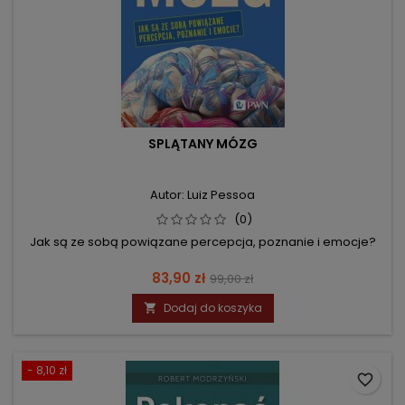
SPLĄTANY MÓZG
Autor: Luiz Pessoa
(0)
Jak są ze sobą powiązane percepcja, poznanie i emocje?
Cena
Cena
83,90 zł
99,00 zł
podstawowa
Dodaj do koszyka

- 8,10 zł
favorite_border