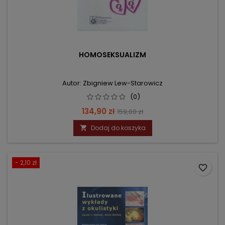
HOMOSEKSUALIZM
Autor: Zbigniew Lew-Starowicz
(0)
Cena
Cena
134,90 zł
159,00 zł
podstawowa
Dodaj do koszyka

- 2,10 zł
favorite_border