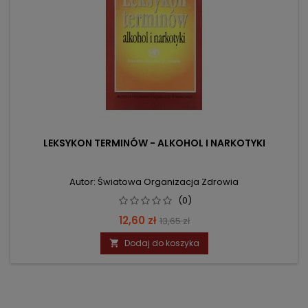
LEKSYKON TERMINÓW - ALKOHOL I NARKOTYKI
Autor: Światowa Organizacja Zdrowia
(0)
Cena
Cena
12,60 zł
13,65 zł
podstawowa
Dodaj do koszyka
