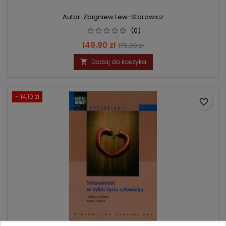
Autor: Zbigniew Lew-Starowicz
(0)
Cena
Cena
149,90 zł
179,00 zł
podstawowa
Dodaj do koszyka

- 14,10 zł
favorite_border