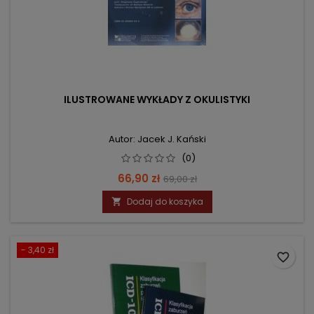
ILUSTROWANE WYKŁADY Z OKULISTYKI
Autor: Jacek J. Kański
(0)
Cena
Cena
66,90 zł
69,00 zł
podstawowa
Dodaj do koszyka

- 3,40 zł
favorite_border