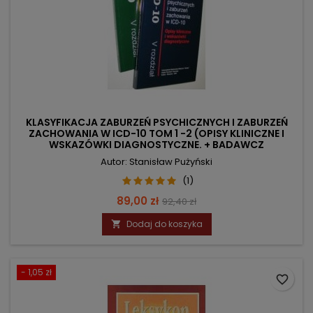
KLASYFIKACJA ZABURZEŃ PSYCHICZNYCH I ZABURZEŃ
ZACHOWANIA W ICD-10 TOM 1 -2 (OPISY KLINICZNE I
WSKAZÓWKI DIAGNOSTYCZNE. + BADAWCZ
Autor: Stanisław Pużyński
(1)
Cena
Cena
89,00 zł
92,40 zł
podstawowa
Dodaj do koszyka

- 1,05 zł
favorite_border