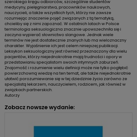
szerokiego kręgu odbiorców, szczególnie studentów
medycyny, pielęgniarstwa, pracowników naukowych,
nauczycieli, a także wszystkich tych, którzy nie zawsze
rozumiejąc znaczenie pojęć związanych z tą tematyką,
chcieliby się z nimi zapoznać. W ostatnich latach w Polsce
terminologia seksuologiczna znacznie upowszechniła się i
zaczyna wypierać słownictwo slangowe. Jednak wiele
terminów nie jest dostatecznie znanych lub ma wieloznaczny
charakter. Wyjaśnienie ich jest celem niniejszej publikacji.
Leksykon seksuologiczny jest również przeznaczony dla wielu
pacjentów, którzy niejednokrotnie mają trudności i opory w
przedstawianiu specjalistom swoich intymnych zaburzeń.
Znajomość i rozumienie wielu definicji może nie tylko pogłębić
powierzchowną wiedzę na ten temat, ale także niejednokrotnie
ułatwić porozumiewanie się w tej dziedzinie życia zarówno ze
specjalistą lekarzem, nauczycielem, rodzicem, jak również w
związkach partnerskich.
Autorzy
Zobacz nowsze wydanie: