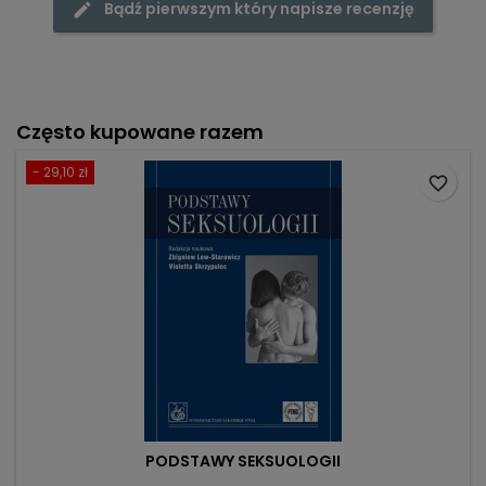
Bądź pierwszym który napisze recenzję
Często kupowane razem
- 29,10 zł
favorite_border
PODSTAWY SEKSUOLOGII