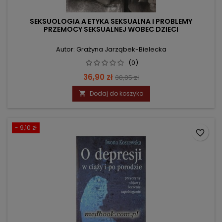
SEKSUOLOGIA A ETYKA SEKSUALNA I PROBLEMY
PRZEMOCY SEKSUALNEJ WOBEC DZIECI
Autor: Grażyna Jarząbek-Bielecka
(0)
Cena
Cena
36,90 zł
38,85 zł
podstawowa
Dodaj do koszyka

- 9,10 zł
favorite_border