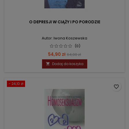
O DEPRESJI W CIĄŻY I PO PORODZIE
Autor: Iwona Koszewska
(0)
Cena
Cena
54,90 zł
64,00 zł
podstawowa
Dodaj do koszyka

- 24,10 zł
favorite_border