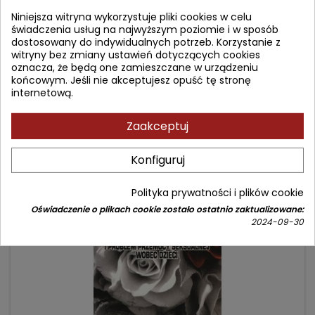
SEKSUALNOŚĆ W CYKLU ŻYCIA CZŁOWIEKA
Niniejsza witryna wykorzystuje pliki cookies w celu
świadczenia usług na najwyższym poziomie i w sposób
dostosowany do indywidualnych potrzeb. Korzystanie z
Autor: Maria Beisert
witryny bez zmiany ustawień dotyczących cookies
(0)
oznacza, że będą one zamieszczane w urządzeniu
końcowym. Jeśli nie akceptujesz opuść tę stronę
Cena
Cena
74,90 zł
89,00 zł
internetową.
podstawowa
Dodaj do koszyka

Zaakceptuj
Konfiguruj
- 1,95 zł
favorite_border
Polityka prywatności i plików cookie
Oświadczenie o plikach cookie zostało ostatnio zaktualizowane:
2024-09-30