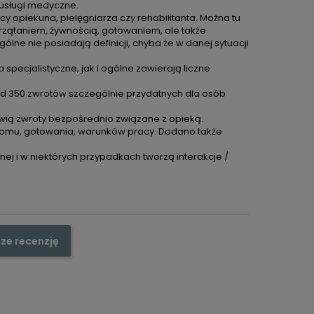
 usługi medyczne.
y opiekuna, pielęgniarza czy rehabilitanta. Można tu
rzątaniem, żywnością, gotowaniem, ale także
lne nie posiadają definicji, chyba że w danej sytuacji
pecjalistyczne, jak i ogólne zawierają liczne
 350 zwrotów szczególnie przydatnych dla osób
wią zwroty bezpośrednio związane z opieką.
mu, gotowania, warunków pracy. Dodano także
ej i w niektórych przypadkach tworzą interakcje /
ze recenzję