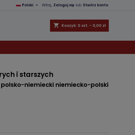

Polski
Witaj,
Zaloguj się
lub
Stwórz konto
×
×
×
shopping_cart
Koszyk:
0
szt. - 0,00 zł
ę
ń
ych i starszych
polsko-niemiecki niemiecko-polski