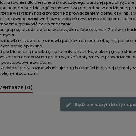
datna również dla personelu świadczącego bardziej specjalistyczne
pa haseł to bardziej ogólne słownictwo potrzebne w codziennej prac
przede wszystkim hasła związane z prowadzeniem domu, czyli np. sp
ej stosowane czasowniki czy określenia związane z czasem. Hasła ogó
hodzić wątpliwość co do znaczenia.
bu grup są przedstawione w porządku alfabetycznym. Zarówno hasła s
 użycia.
rozmówkami zawiera rozmówki polsko-niemieckie obejmujące ponad
cych pracę opiekuna.
 podzielone są na kilka grup tematycznych. Największą grupę stano
o została opracowana grupa wyrażeń dotyczących prowadzenia do
 z podstawowymi zwrotami.
zedstawione w rozmówkach ujęte są kolejności logicznej / tematyczn
 kolejnymi zdaniami.
ENTARZE (0)
Bądź pierwszym który napis