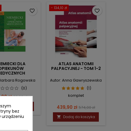
- 134,10 zł
favorite_border
favorite_border
IEMIECKI DLA
ATLAS ANATOMII
OPIEKUNÓW
PALPACYJNEJ - TOM 1-2
EDYCZNYCH
 Barbara Rogowska
Autor: Anna Gawryszewska
(0)
(1)
komplet
ena
Cena
,90 zł
99,00 zł
podstawowa
yższym
Dodaj do koszyka
Cena
Cena
439,90 zł
574,00 zł
itryny bez
podstawowa
 urządzeniu
Dodaj do koszyka
