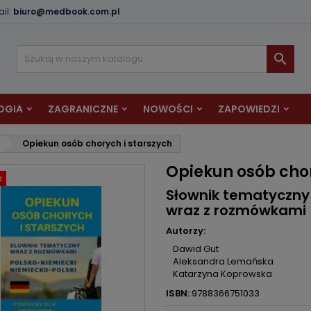
il:
biuro@medbook.com.pl
odaj do listy życzeń
twórz listę życzeń
aloguj się

Utwórz nową listę
sisz być zalogowany by zapisać produkty na swojej liście życzeń.
zwa listy życzeń
OGIA
ZAGRANICZNE
NOWOŚCI
ZAPOWIEDZI
Anuluj
Zaloguj si
Opiekun osób chorych i starszych
Anuluj
Utwórz listę życze
Opiekun osób chor
a
Słownik tematyczny 
wraz z rozmówkami
Autorzy:
Dawid Gut
Aleksandra Lemańska
Katarzyna Koprowska
ISBN:
9788366751033