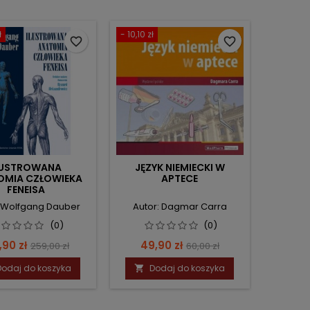
ł
- 10,10 zł
favorite_border
favorite_border
LUSTROWANA
JĘZYK NIEMIECKI W
OMIA CZŁOWIEKA
APTECE
FENEISA
: Wolfgang Dauber
Autor: Dagmar Carra
(0)
(0)
na
Cena
Cena
Cena
,90 zł
49,90 zł
259,00 zł
60,00 zł
podstawowa
podstawowa
Dodaj do koszyka
Dodaj do koszyka
