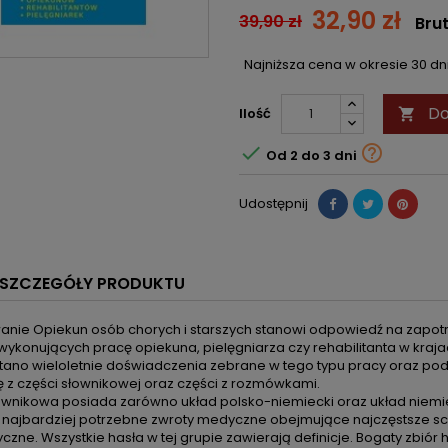
32,90 zł
39,90 zł
Bru
Najniższa cena w okresie 30 d
Do
Ilość



Od 2 do 3 dni
Udostępnij
SZCZEGÓŁY PRODUKTU
nie Opiekun osób chorych i starszych stanowi odpowiedź na zapotr
wykonujących pracę opiekuna, pielęgniarza czy rehabilitanta w kraj
tano wieloletnie doświadczenia zebrane w tego typu pracy oraz pod
ę z części słownikowej oraz części z rozmówkami.
ownikowa posiada zarówno układ polsko-niemiecki oraz układ niemie
 najbardziej potrzebne zwroty medyczne obejmujące najczęstsze sch
czne. Wszystkie hasła w tej grupie zawierają definicje. Bogaty zbiór