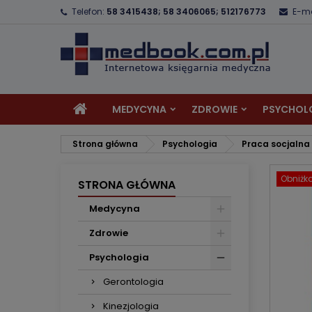
Telefon:
58 3415438; 58 3406065; 512176773
E-ma
D
U
Z
add_circle_outline
Mu
Na
MEDYCYNA
ZDROWIE
PSYCHOL
Strona główna
Psychologia
Praca socjalna
Obniżk
STRONA GŁÓWNA
Medycyna
Zdrowie
Psychologia
Gerontologia
Kinezjologia