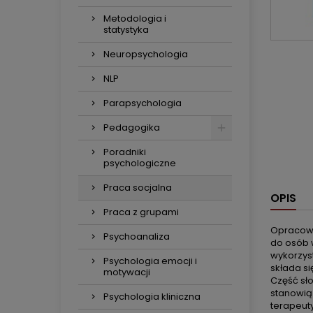
Metodologia i
statystyka
Neuropsychologia
NLP
Parapsychologia
Pedagogika
Poradniki
psychologiczne
Praca socjalna
OPIS
Praca z grupami
Opracowa
Psychoanaliza
do osób 
wykorzys
Psychologia emocji i
składa si
motywacji
Część sł
stanowią
Psychologia kliniczna
terapeuty