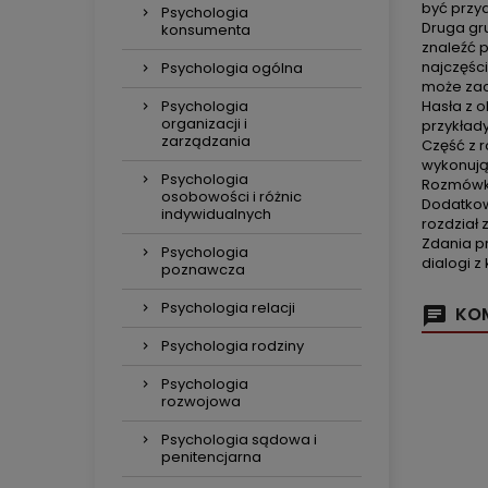
być przy
Psychologia
Druga gru
konsumenta
znaleźć 
najczęści
Psychologia ogólna
może zac
Psychologia
Hasła z o
organizacji i
przykłady
zarządzania
Część z 
wykonują
Psychologia
Rozmówki
osobowości i różnic
Dodatkow
indywidualnych
rozdział
Zdania pr
Psychologia
dialogi z
poznawcza
Psychologia relacji
KOM
Psychologia rodziny
Psychologia
rozwojowa
Psychologia sądowa i
penitencjarna