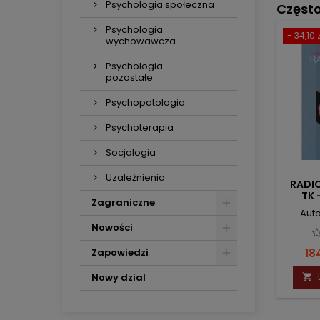
Psychologia społeczna
Częst
Psychologia
- 34,10 z
wychowawcza
Psychologia -
pozostałe
Psychopatologia
Psychoterapia
Socjologia
Uzależnienia
RADI
TK 
Zagraniczne
Auto
Nowości
Ce
18
Zapowiedzi
Nowy dzial
