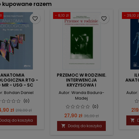
o kupowane razem
ł
- 8,10 zł
- 39,10 z
favorite_border
favorite_border
ANATOMIA
PRZEMOC W RODZINIE.
I
OLOGICZNA RTG -
INTERWENCJA
ANAT
- MR - USG - SC
KRYZYSOWA I
PSYCHOTERAPIA.
r: Bohdan Daniel
Autor: Wanda Badura-
Autor
Madej
(0)
(0)
na
Cena
Ce
4,90 zł
219
219,00 zł
Cena
Cena
27,90 zł
36,00 zł
podstawowa
Dodaj do koszyka

podstawowa
Dodaj do koszyka
