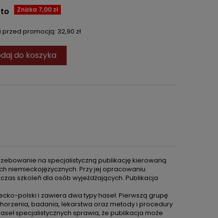
Zniżka 7,00 zł
tto
ni przed promocją:
32,90 zł
daj do koszyka
zebowanie na specjalistyczną publikację kierowaną
ach niemieckojęzycznych. Przy jej opracowaniu
czas szkoleń dla osób wyjeżdżających. Publikacja
cko-polski i zawiera dwa typy haseł. Pierwszą grupę
orzenia, badania, lekarstwa oraz metody i procedury
 haseł specjalistycznych sprawia, że publikacja może