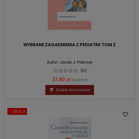
WYBRANE ZAGADNIENIA Z PEDIATRII TOM 2
Autor: Jacek J. Pietrzyk
(0)
Cena
Cena
37,90 zł
46,20 zł
podstawowa
Dodaj do koszyka

- 29,10 zł
favorite_border