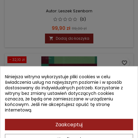
Autor: Leszek Szenborn
(0)
Cena
Cena
99,90 zł
119,00 zł
podstawowa
Dodaj do koszyka

- 32,10 zł
favorite_border
Niniejsza witryna wykorzystuje pliki cookies w celu
świadczenia usług na najwyższym poziomie i w sposób
dostosowany do indywidualnych potrzeb. Korzystanie z
witryny bez zmiany ustawień dotyczących cookies
oznacza, że będą one zamieszczane w urządzeniu
końcowym. Jeśli nie akceptujesz opuść tę stronę
internetową.
Zaakceptuj