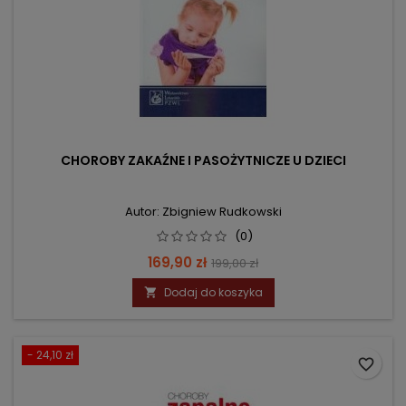
CHOROBY ZAKAŹNE I PASOŻYTNICZE U DZIECI
Autor: Zbigniew Rudkowski
(0)
Cena
Cena
169,90 zł
199,00 zł
podstawowa
Dodaj do koszyka

- 24,10 zł
favorite_border