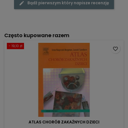
Bądź pierwszym który napisze recenzję
Często kupowane razem
- 19,10 zł
favorite_border
ATLAS CHORÓB ZAKAŹNYCH DZIECI