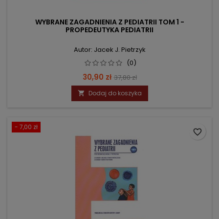
WYBRANE ZAGADNIENIA Z PEDIATRII TOM 1 -
PROPEDEUTYKA PEDIATRII
Autor: Jacek J. Pietrzyk
(0)
Cena
Cena
30,90 zł
37,80 zł
podstawowa
Dodaj do koszyka

- 7,00 zł
favorite_border