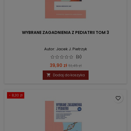
WYBRANE ZAGADNIENIA Z PEDIATRII TOM 3
Autor: Jacek J. Pietrzyk
(0)
Cena
Cena
39,90 zł
51,45 zł
podstawowa
Dodaj do koszyka

- 8,30 zł
favorite_border