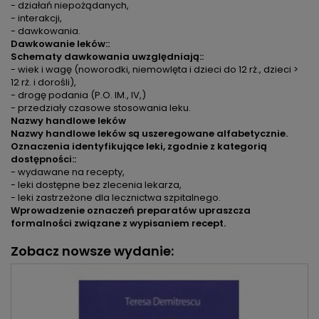
- działań niepożądanych,
- interakcji,
- dawkowania.
Dawkowanie leków::
Schematy dawkowania uwzględniają::
- wiek i wagę (noworodki, niemowlęta i dzieci do 12 rż., dzieci >
12 rż. i dorośli),
- drogę podania (P.O. IM., IV,)
- przedziały czasowe stosowania leku.
Nazwy handlowe leków
Nazwy handlowe leków są uszeregowane alfabetycznie.
Oznaczenia identyfikujące leki, zgodnie z kategorią
dostępności::
- wydawane na recepty,
- leki dostępne bez zlecenia lekarza,
- leki zastrzeżone dla lecznictwa szpitalnego.
Wprowadzenie oznaczeń preparatów upraszcza
formalności związane z wypisaniem recept.
Zobacz nowsze wydanie: