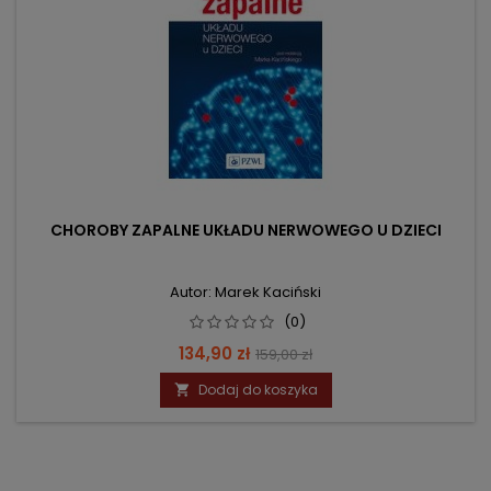
CHOROBY ZAPALNE UKŁADU NERWOWEGO U DZIECI
Autor: Marek Kaciński
(0)
Cena
Cena
134,90 zł
159,00 zł
podstawowa
Dodaj do koszyka
