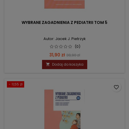
WYBRANE ZAGADNIENIA Z PEDIATRII TOM 5
Autor: Jacek J. Pietrzyk
(0)
Cena
Cena
31,90 zł
38,90 zł
podstawowa
Dodaj do koszyka

- 11,55 zł
favorite_border