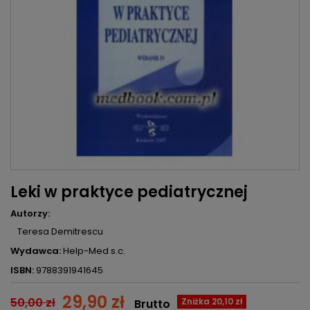
Leki w praktyce pediatrycznej
Autorzy:
Teresa Demitrescu
Wydawca:
Help-Med s.c.
ISBN:
9788391941645
29,90 zł
50,00 zł
Zniżka 20,10 zł
Brutto