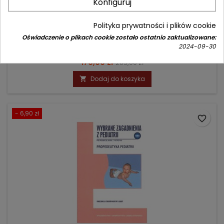
Konfiguruj
MEDYCYNA RODZINNA REPETYTORIUM
Polityka prywatności i plików cookie
Autor: Bożydar Latkowski
Oświadczenie o plikach cookie zostało ostatnio zaktualizowane:
2024-09-30
(0)
Cena
Cena
176,90 zł
209,00 zł
podstawowa
Dodaj do koszyka

- 6,90 zł
favorite_border