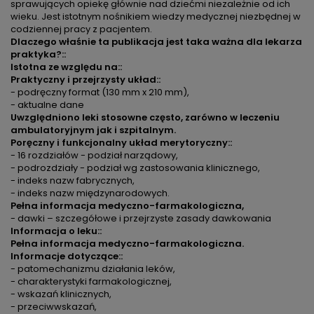
sprawujących opiekę głównie nad dziećmi niezależnie od ich
wieku. Jest istotnym nośnikiem wiedzy medycznej niezbędnej w
codziennej pracy z pacjentem.
Dlaczego właśnie ta publikacja jest taka ważna dla lekarza
praktyka?::
Istotna ze względu na::
Praktyczny i przejrzysty układ::
- podręczny format (130 mm x 210 mm),
- aktualne dane
Uwzględniono leki stosowne często, zarówno w leczeniu
ambulatoryjnym jak i szpitalnym.
Poręczny i funkcjonalny układ merytoryczny::
- 16 rozdziałów - podział narządowy,
- podrozdziały - podział wg zastosowania klinicznego,
- indeks nazw fabrycznych,
- indeks nazw międzynarodowych.
Pełna informacja medyczno-farmakologiczna,
- dawki – szczegółowe i przejrzyste zasady dawkowania
Informacja o leku::
Pełna informacja medyczno-farmakologiczna.
Informacje dotyczące::
- patomechanizmu działania leków,
- charakterystyki farmakologicznej,
- wskazań klinicznych,
- przeciwwskazań,