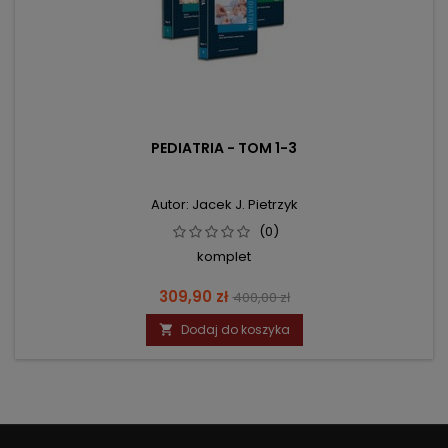
PEDIATRIA - TOM 1-3
Autor: Jacek J. Pietrzyk
(0)
komplet
Cena
Cena
309,90 zł
400,00 zł
podstawowa
Dodaj do koszyka
