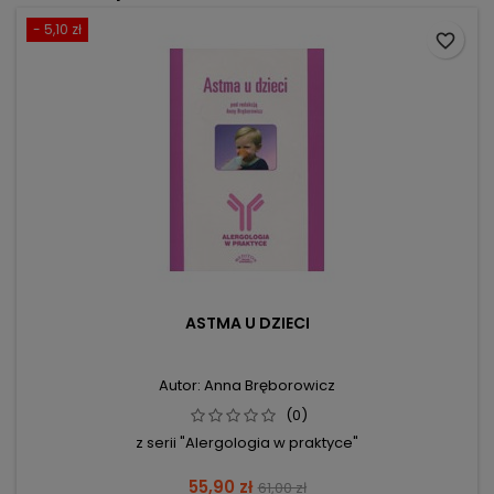
- 5,10 zł
favorite_border
ASTMA U DZIECI
Autor: Anna Bręborowicz
(0)
z serii "Alergologia w praktyce"
Cena
Cena
55,90 zł
61,00 zł