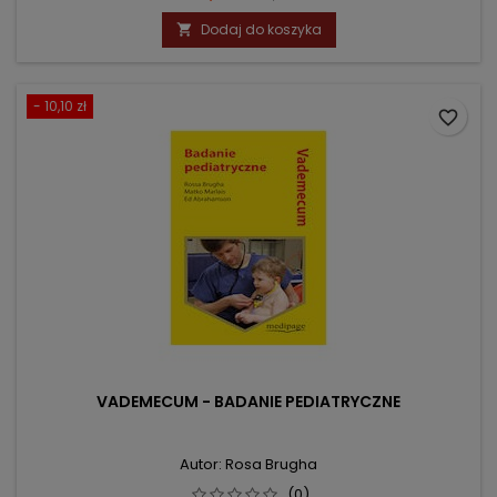
podstawowa
Dodaj do koszyka

- 10,10 zł
favorite_border
VADEMECUM - BADANIE PEDIATRYCZNE
Autor: Rosa Brugha
(0)