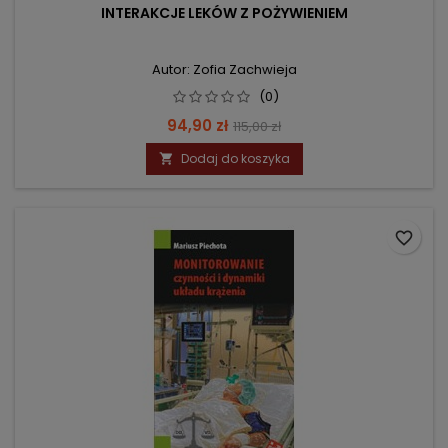
INTERAKCJE LEKÓW Z POŻYWIENIEM
Autor: Zofia Zachwieja
(0)
Cena
Cena
94,90 zł
115,00 zł
podstawowa
Dodaj do koszyka

favorite_border