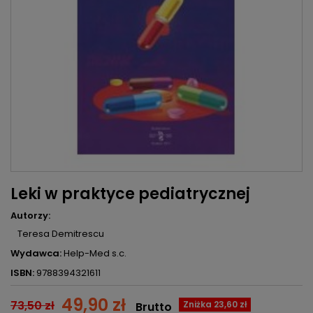
Leki w praktyce pediatrycznej
Autorzy:
Teresa Demitrescu
Wydawca:
Help-Med s.c.
ISBN:
9788394321611
49,90 zł
73,50 zł
Zniżka 23,60 zł
Brutto