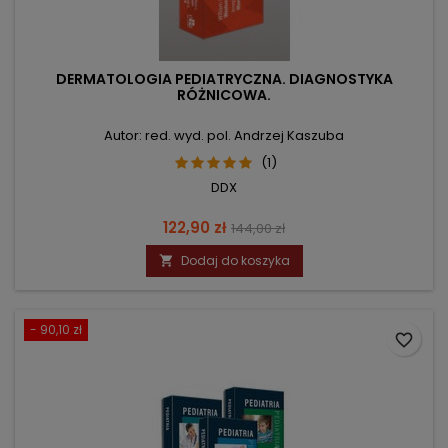
DERMATOLOGIA PEDIATRYCZNA. DIAGNOSTYKA
RÓŻNICOWA.
Autor: red. wyd. pol. Andrzej Kaszuba
(1)
DDX
Cena
Cena
122,90 zł
144,00 zł
podstawowa
Dodaj do koszyka

- 90,10 zł
favorite_border