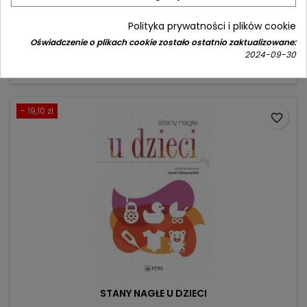
Autor: Ewa Kamińska
(0)
Polityka prywatności i plików cookie
Cena
Cena
83,90 zł
99,00 zł
Oświadczenie o plikach cookie zostało ostatnio zaktualizowane:
2024-09-30
podstawowa
Dodaj do koszyka

- 19,10 zł
favorite_border
STANY NAGŁE U DZIECI