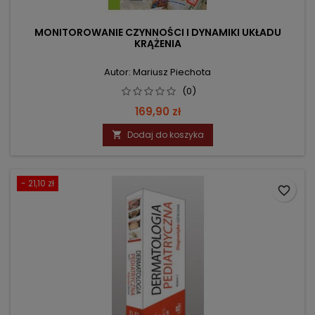
MONITOROWANIE CZYNNOŚCI I DYNAMIKI UKŁADU
KRĄŻENIA
Autor: Mariusz Piechota
(0)
Cena
169,90 zł
Dodaj do koszyka

- 21,10 zł
favorite_border