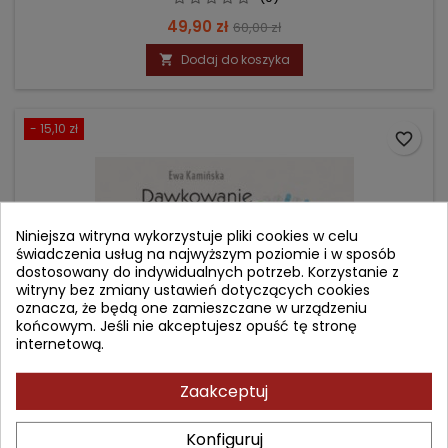
Cena
Cena
49,90 zł
60,00 zł
podstawowa
Dodaj do koszyka

- 15,10 zł
favorite_border
Niniejsza witryna wykorzystuje pliki cookies w celu
świadczenia usług na najwyższym poziomie i w sposób
dostosowany do indywidualnych potrzeb. Korzystanie z
witryny bez zmiany ustawień dotyczących cookies
oznacza, że będą one zamieszczane w urządzeniu
końcowym. Jeśli nie akceptujesz opuść tę stronę
internetową.
Zaakceptuj
DAWKOWANIE LEKÓW U NOWORODKÓW, DZIECI I
MŁODZIEŻY
Konfiguruj