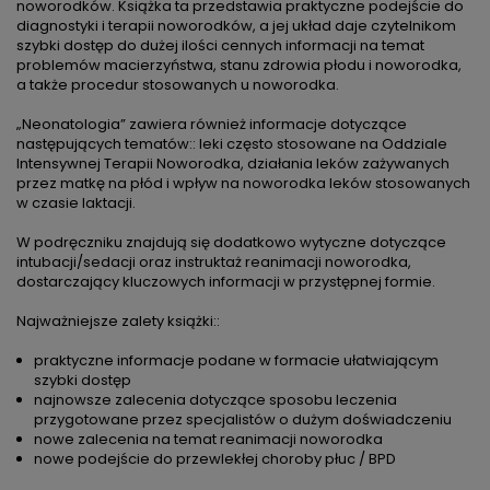
noworodków. Książka ta przedstawia praktyczne podejście do
diagnostyki i terapii noworodków, a jej układ daje czytelnikom
szybki dostęp do dużej ilości cennych informacji na temat
problemów macierzyństwa, stanu zdrowia płodu i noworodka,
a także procedur stosowanych u noworodka.
„Neonatologia” zawiera również informacje dotyczące
następujących tematów:: leki często stosowane na Oddziale
Intensywnej Terapii Noworodka, działania leków zażywanych
przez matkę na płód i wpływ na noworodka leków stosowanych
w czasie laktacji.
W podręczniku znajdują się dodatkowo wytyczne dotyczące
intubacji/sedacji oraz instruktaż reanimacji noworodka,
dostarczający kluczowych informacji w przystępnej formie.
Najważniejsze zalety książki::
praktyczne informacje podane w formacie ułatwiającym
szybki dostęp
najnowsze zalecenia dotyczące sposobu leczenia
przygotowane przez specjalistów o dużym doświadczeniu
nowe zalecenia na temat reanimacji noworodka
nowe podejście do przewlekłej choroby płuc / BPD