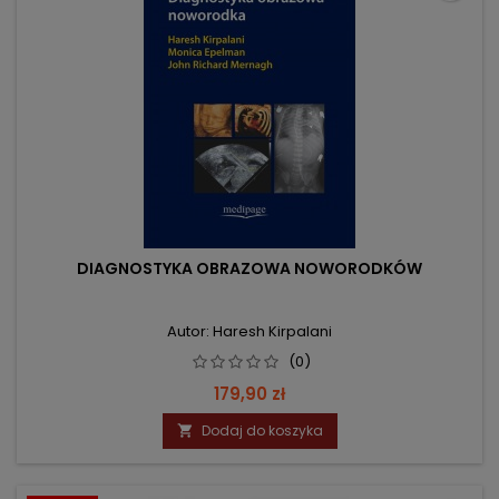
DIAGNOSTYKA OBRAZOWA NOWORODKÓW
Autor: Haresh Kirpalani
(0)
Cena
179,90 zł
Dodaj do koszyka
