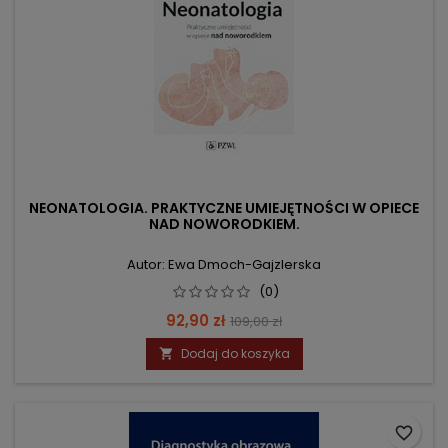
NEONATOLOGIA. PRAKTYCZNE UMIEJĘTNOŚCI W OPIECE
NAD NOWORODKIEM.
Autor: Ewa Dmoch-Gajzlerska
(0)
Cena
Cena
92,90 zł
109,00 zł
podstawowa
Dodaj do koszyka

favorite_border