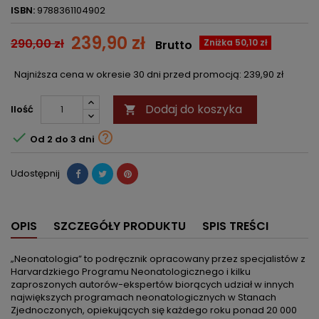
ISBN:
9788361104902
239,90 zł
290,00 zł
Zniżka 50,10 zł
Brutto
Najniższa cena w okresie 30 dni przed promocją:
239,90 zł
Dodaj do koszyka
Ilość



Od 2 do 3 dni
Udostępnij
OPIS
SZCZEGÓŁY PRODUKTU
SPIS TREŚCI
„Neonatologia” to podręcznik opracowany przez specjalistów z
Harvardzkiego Programu Neonatologicznego i kilku
zaproszonych autorów-ekspertów biorących udział w innych
największych programach neonatologicznych w Stanach
Zjednoczonych, opiekujących się każdego roku ponad 20 000