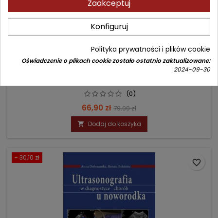
Zaakceptuj
Konfiguruj
Polityka prywatności i plików cookie
NEONATOLOGIA - ATLAS
Oświadczenie o plikach cookie zostało ostatnio zaktualizowane:
2024-09-30
Autor: Magdalena Mazurak
(0)
Cena
Cena
66,90 zł
79,00 zł
podstawowa
Dodaj do koszyka

- 30,10 zł
favorite_border