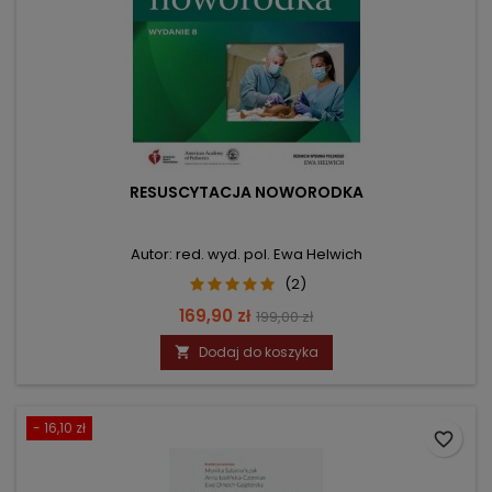
RESUSCYTACJA NOWORODKA
Autor: red. wyd. pol. Ewa Helwich
(2)
Cena
Cena
169,90 zł
199,00 zł
podstawowa
Dodaj do koszyka

- 16,10 zł
favorite_border