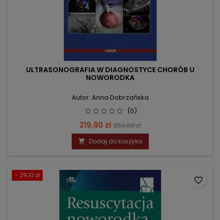
ULTRASONOGRAFIA W DIAGNOSTYCE CHORÓB U
NOWORODKA
Autor: Anna Dobrzańska
(0)
Cena
Cena
219,90 zł
250,00 zł
podstawowa
Dodaj do koszyka

- 29,10 zł
favorite_border