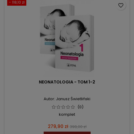
- 118,10 zł
favorite_border
NEONATOLOGIA - TOM 1-2
Autor: Janusz Świetliński
(0)
komplet
Cena
Cena
279,90 zł
398,00 zł
podstawowa