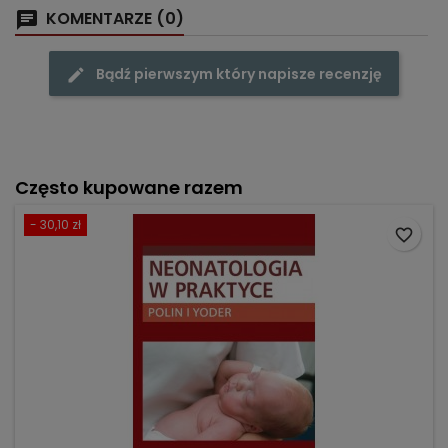
KOMENTARZE (0)
Bądź pierwszym który napisze recenzję
Często kupowane razem
- 30,10 zł
favorite_border