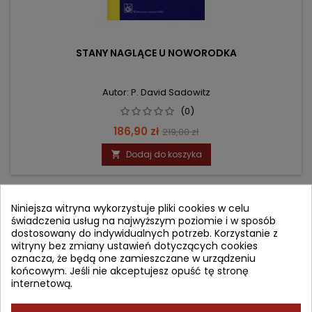
STANY NAGLĄCE U NOWORODKA
Autor: P. David Sadowitz
(0)
Cena
Cena
186,90 zł
219,00 zł
podstawowa
Dodaj do koszyka

- 12,10 zł
Niniejsza witryna wykorzystuje pliki cookies w celu
favorite_border
świadczenia usług na najwyższym poziomie i w sposób
dostosowany do indywidualnych potrzeb. Korzystanie z
witryny bez zmiany ustawień dotyczących cookies
oznacza, że będą one zamieszczane w urządzeniu
końcowym. Jeśli nie akceptujesz opuść tę stronę
internetową.