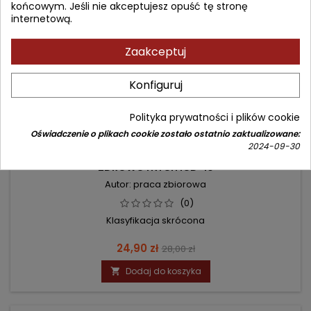
końcowym. Jeśli nie akceptujesz opuść tę stronę
internetową.
Zaakceptuj
Konfiguruj
Polityka prywatności i plików cookie
Oświadczenie o plikach cookie zostało ostatnio zaktualizowane:
KATEGORIE 3-ZNAKOWE - MIĘDZYNARODOWA
2024-09-30
STATYSTYCZNA KLASYFIKACJA CHORÓB I PROBLEMÓW
ZDROWOTNYCH ICD-10
Autor: praca zbiorowa
(0)
Klasyfikacja skrócona
Cena
Cena
24,90 zł
28,00 zł
podstawowa
Dodaj do koszyka
