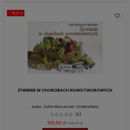
- 19,10 zł
favorite_border
ŻYWIENIE W CHOROBACH NOWOTWOROWYCH
Autor: Zofia Wieczorek-Chełmińska
(0)
Cena
Cena
109,90 zł
129,00 zł