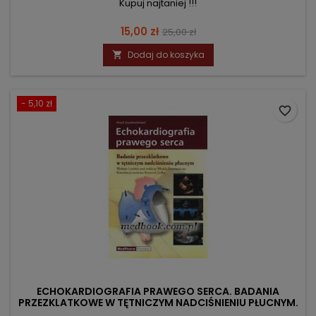
Kupuj najtaniej !!!
Cena
Cena
15,00 zł
25,00 zł
podstawowa
Dodaj do koszyka

- 5,10 zł
favorite_border
ECHOKARDIOGRAFIA PRAWEGO SERCA. BADANIA
PRZEZKLATKOWE W TĘTNICZYM NADCIŚNIENIU PŁUCNYM.