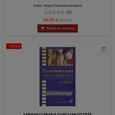
Autor: Majid Zeydabadinejad
(0)
Cena
Cena
34,90 zł
40,00 zł
podstawowa
Dodaj do koszyka

- 19,10 zł
favorite_border
FARMAKOTERAPIA DZIECI I MŁODZIEŻY