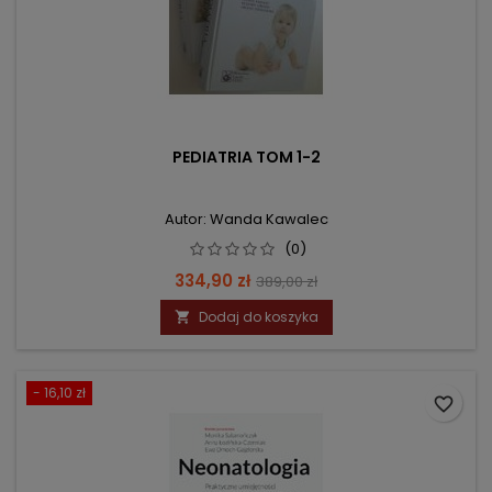
PEDIATRIA TOM 1-2
Autor: Wanda Kawalec
(0)
Cena
Cena
334,90 zł
389,00 zł
podstawowa
Dodaj do koszyka

- 16,10 zł
favorite_border