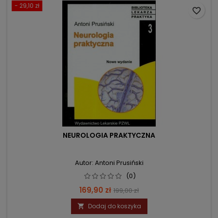
- 29,10 zł
favorite_border
NEUROLOGIA PRAKTYCZNA
Autor: Antoni Prusiński
(0)
Cena
Cena
169,90 zł
199,00 zł
podstawowa
Dodaj do koszyka
