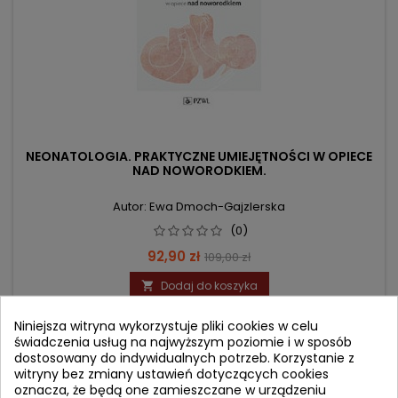
NEONATOLOGIA. PRAKTYCZNE UMIEJĘTNOŚCI W OPIECE
NAD NOWORODKIEM.
Autor: Ewa Dmoch-Gajzlerska
(0)
Cena
Cena
92,90 zł
109,00 zł
podstawowa
Dodaj do koszyka

Niniejsza witryna wykorzystuje pliki cookies w celu
świadczenia usług na najwyższym poziomie i w sposób
- 3,10 zł
favorite_border
dostosowany do indywidualnych potrzeb. Korzystanie z
witryny bez zmiany ustawień dotyczących cookies
oznacza, że będą one zamieszczane w urządzeniu