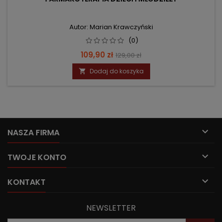
Autor: Marian Krawczyński
(0)
Cena
Cena
109,90 zł
129,00 zł
podstawowa
Dodaj do koszyka


NASZA FIRMA

TWOJE KONTO

KONTAKT
NEWSLETTER