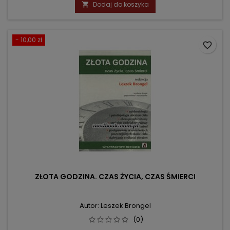
podstawowa
Dodaj do koszyka

- 10,00 zł
favorite_border
ZŁOTA GODZINA. CZAS ŻYCIA, CZAS ŚMIERCI
Autor: Leszek Brongel
(0)