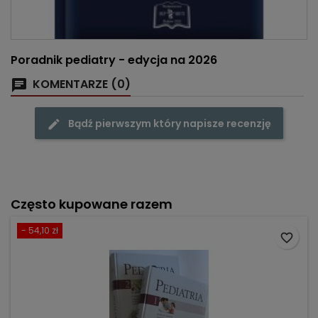
Poradnik pediatry - edycja na 2026
KOMENTARZE (0)
Bądź pierwszym który napisze recenzję
Często kupowane razem
- 54,10 zł
favorite_border