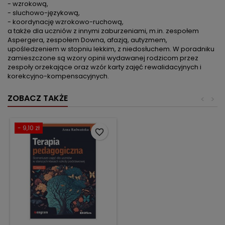
- wzrokową,
- sluchowo-językową,
- koordynację wzrokowo-ruchową,
a także dla uczniów z innymi zaburzeniami, m.in. zespołem
Aspergera, zespołem Downa, afazją, autyzmem,
upośledzeniem w stopniu lekkim, z niedosłuchem. W poradniku
zamieszczone są wzory opinii wydawanej rodzicom przez
zespoły orzekające oraz wzór karty zajęć rewalidacyjnych i
korekcyjno-kompensacyjnych.
ZOBACZ TAKŻE
<
>
- 9,10 zł
favorite_border