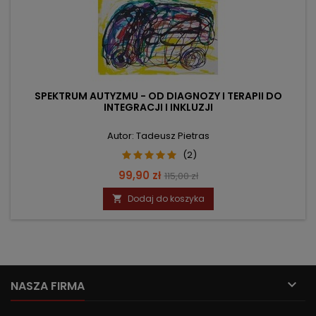
SPEKTRUM AUTYZMU - OD DIAGNOZY I TERAPII DO
INTEGRACJI I INKLUZJI
Autor: Tadeusz Pietras
(2)
Cena
Cena
99,90 zł
115,00 zł
podstawowa
Dodaj do koszyka


NASZA FIRMA