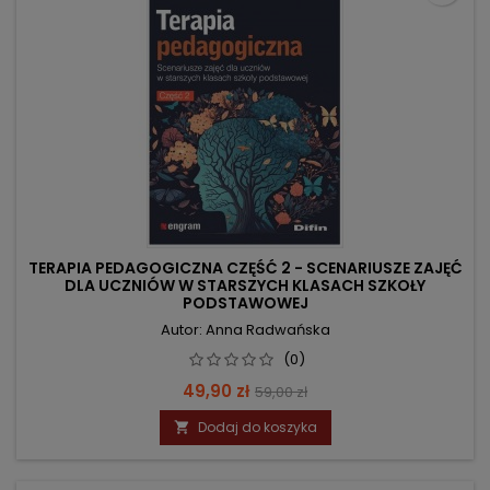
TERAPIA PEDAGOGICZNA CZĘŚĆ 2 - SCENARIUSZE ZAJĘĆ
DLA UCZNIÓW W STARSZYCH KLASACH SZKOŁY
PODSTAWOWEJ
Autor: Anna Radwańska
(0)
Cena
Cena
49,90 zł
59,00 zł
podstawowa
Dodaj do koszyka
