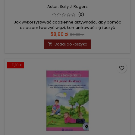
Autor: Sally J. Rogers
(0)
Jak wykorzystywać codzienne aktywności, aby pomóc
dzieciom tworzyć więzi, komunikować się i uczyć
Cena
Cena
58,90 zł
69,90 zł
podstawowa
Dodaj do koszyka

- 11,10 zł
favorite_border