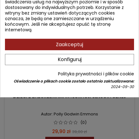
świadczenia usług na najwyższym poziomie i w sposób
dostosowany do indywidualnych potrzeb. Korzystanie z
witryny bez zmiany ustawień dotyczących cookies
- 9,10 zł
favorite_border
oznacza, że będą one zamieszczane w urządzeniu
końcowym. Jeśli nie akceptujesz opuść tę stronę
internetową.
Zaakceptuj
Konfiguruj
Polityka prywatności i plików cookie
Oświadczenie o plikach cookie zostało ostatnio zaktualizowane:
2024-09-30
DZIECI Z ZABURZENIAMI INTEGRACJI SENSORYCZNEJ
Autor: Polly Godwin Emmons
(0)
Cena
Cena
29,90 zł
39,00 zł