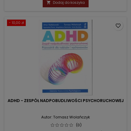
podstawowa
Dodaj do koszyka

- 10,00 zł
favorite_border
ADHD - ZESPÓŁ NADPOBUDLIWOŚCI PSYCHORUCHOWEJ
Autor: Tomasz Wolańczyk
(0)