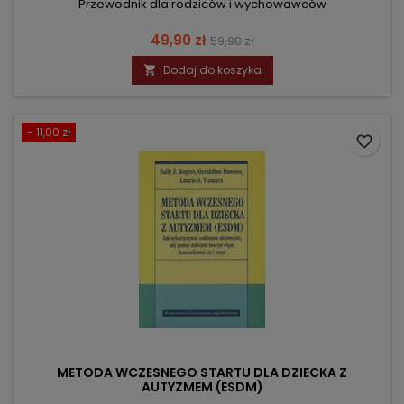
Przewodnik dla rodziców i wychowawców
Cena
Cena
49,90 zł
59,90 zł
podstawowa
Dodaj do koszyka

- 11,00 zł
favorite_border
METODA WCZESNEGO STARTU DLA DZIECKA Z
AUTYZMEM (ESDM)