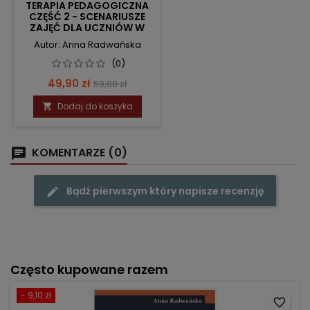
TERAPIA PEDAGOGICZNA
CZĘŚĆ 2 - SCENARIUSZE
ZAJĘĆ DLA UCZNIÓW W
STARSZYCH KLASACH
Autor: Anna Radwańska
SZKOŁY PODSTAWOWEJ
(0)
Cena
Cena
49,90 zł
59,00 zł
podstawowa
Dodaj do koszyka

KOMENTARZE (0)
Bądź pierwszym który napisze recenzję
Często kupowane razem
- 9,10 zł
favorite_border