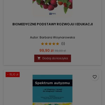
BIOMEDYCZNE PODSTAWY ROZWOJU I EDUKACJI
Autor: Barbara Woynarowska
(1)
Cena
Cena
99,90 zł
119,00 zł
podstawowa
Dodaj do koszyka

- 15,10 zł
favorite_border