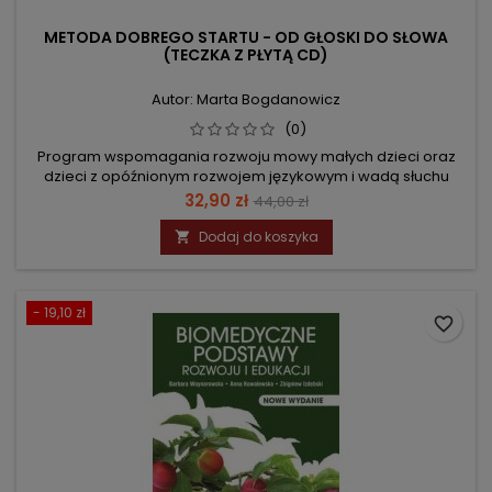
METODA DOBREGO STARTU - OD GŁOSKI DO SŁOWA
(TECZKA Z PŁYTĄ CD)
Autor: Marta Bogdanowicz
(0)
Program wspomagania rozwoju mowy małych dzieci oraz
dzieci z opóźnionym rozwojem językowym i wadą słuchu
Cena
Cena
32,90 zł
44,00 zł
podstawowa
Dodaj do koszyka

- 19,10 zł
favorite_border