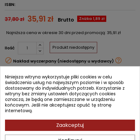
ISBN:
35,91 zł
37,80 zł
Zniżka 1,89 zł
Brutto
Najniższa cena w okresie 30 dni przed promocją:
35,91 zł
Produkt niedostępny
Ilość


Nakład wyczerpany (niedostępny u wydawcy)
Udostępnij
Niniejsza witryna wykorzystuje pliki cookies w celu
świadczenia usług na najwyższym poziomie i w sposób
dostosowany do indywidualnych potrzeb. Korzystanie z
Powiadom mnie o dostępności
witryny bez zmiany ustawień dotyczących cookies
Wprowadź swój adres email, aby otrzymać powiadomienie o
oznacza, że będą one zamieszczane w urządzeniu
dostępności tej książki
końcowym. Jeśli nie akceptujesz opuść tę stronę
internetową.
ZAPISZ
Zaakceptuj
OPIS
SZCZEGÓŁY PRODUKTU
SPIS TREŚCI