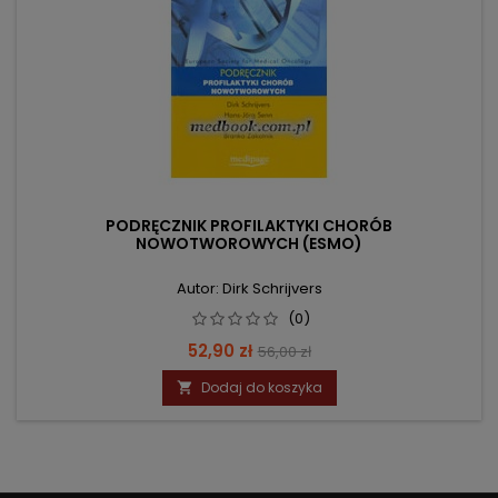
PODRĘCZNIK PROFILAKTYKI CHORÓB
NOWOTWOROWYCH (ESMO)
Autor: Dirk Schrijvers
(0)
Cena
Cena
52,90 zł
56,00 zł
podstawowa
Dodaj do koszyka
