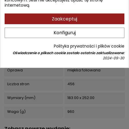
internetową.
Indeks
80619
EAN13
9781119413141
Zaakceptuj
ISBN
9781119413141
Konfiguruj
Opis
Rok wydania
2019
Polityka prywatności i plików cookie
Oświadczenie o plikach cookie zostało ostatnio zaktualizowane:
Numer wydania
5
2024-09-30
Oprawa
miękka foliowana
Liczba stron
456
Wymiary (mm)
183.00 x 252.00
Waga (g)
960
Zobacz nowsze wydanie: