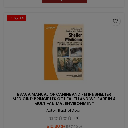
- 56,70 zł
favorite_border
BSAVA MANUAL OF CANINE AND FELINE SHELTER
MEDICINE: PRINCIPLES OF HEALTH AND WELFARE IN A
MULTI-ANIMAL ENVIRONMENT
Autor: Rachel Dean
(0)
Cena
Cena
510,30 zł
567,00 zł