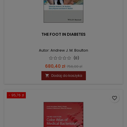
THE FOOT IN DIABETES
Autor: Andrew J. M. Boulton
(0)
Cena
Cena
680,40 zł
756,00 zł
podstawowa
Dodaj do koszyka

- 95,76 zł
favorite_border