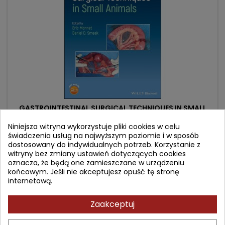
GASTROINTESTINAL SURGICAL TECHNIQUES IN SMALL
ANIMALS
Niniejsza witryna wykorzystuje pliki cookies w celu
świadczenia usług na najwyższym poziomie i w sposób
Autor: Daniel D. Smeak
dostosowany do indywidualnych potrzeb. Korzystanie z
(0)
witryny bez zmiany ustawień dotyczących cookies
oznacza, że będą one zamieszczane w urządzeniu
Cena
Cena
691,50 zł
768,29 zł
końcowym. Jeśli nie akceptujesz opuść tę stronę
podstawowa
internetową.
Dodaj do koszyka

Zaakceptuj
- 95,76 zł
favorite_border