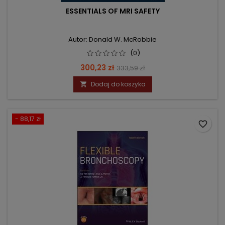
ESSENTIALS OF MRI SAFETY
Autor: Donald W. McRobbie
(0)
Cena
Cena
300,23 zł
333,59 zł
podstawowa
Dodaj do koszyka

- 88,17 zł
favorite_border