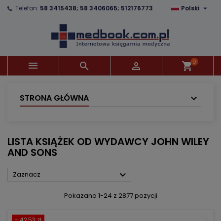

Telefon:
58 3415438; 58 3406065; 512176773
Polski
×
×
×
×
Dodaj do listy życzeń
((modalTitle))
Utwórz listę życzeń
Zaloguj się
Utwórz nową listę
add_circle_outline
((confirmMessage))
Musisz być zalogowany by zapisać produkty na
Nazwa listy życzeń
swojej liście życzeń.
0



shopping_cart
((cancelText))
((modalDeleteText))
Anuluj
Zaloguj się
Anuluj
Utwórz listę życzeń
STRONA GŁÓWNA
LISTA KSIĄŻEK OD WYDAWCY JOHN WILEY
AND SONS

Zaznacz
Pokazano 1-24 z 2877 pozycji
- 42,53 zł