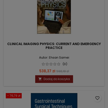
CLINICAL IMAGING PHYSICS: CURRENT AND EMERGENCY
PRACTICE
Autor: Ehsan Samei
(0)
Cena
Cena
538,37 zł
598,18 zł
podstawowa
Dodaj do koszyka

- 76,79 zł
favorite_border