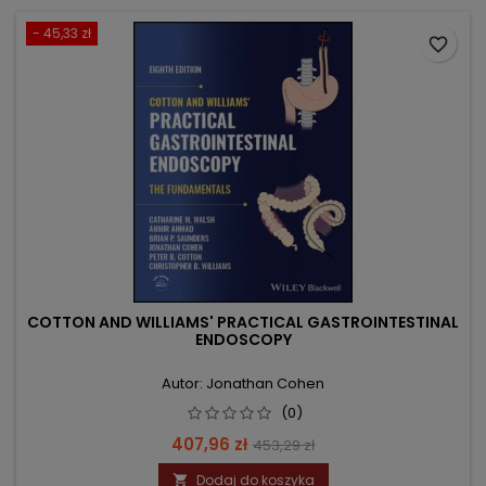
- 45,33 zł
favorite_border
COTTON AND WILLIAMS' PRACTICAL GASTROINTESTINAL
ENDOSCOPY
Autor: Jonathan Cohen
(0)
Cena
Cena
407,96 zł
453,29 zł
podstawowa
Dodaj do koszyka
