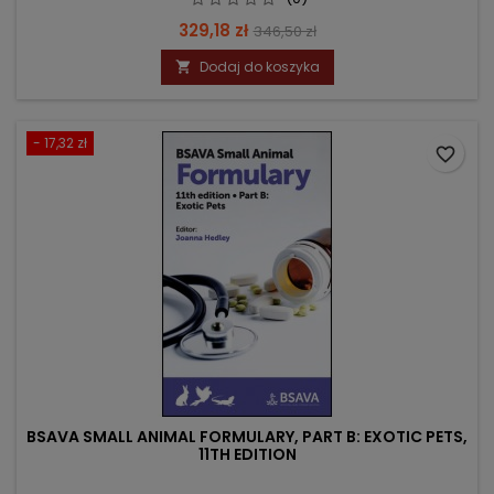
Cena
Cena
329,18 zł
346,50 zł
podstawowa
Dodaj do koszyka

- 17,32 zł
favorite_border
BSAVA SMALL ANIMAL FORMULARY, PART B: EXOTIC PETS,
11TH EDITION