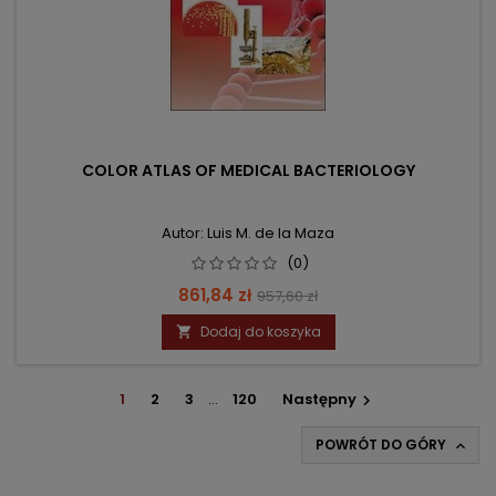
COLOR ATLAS OF MEDICAL BACTERIOLOGY
Autor: Luis M. de la Maza
(0)
Cena
Cena
861,84 zł
957,60 zł
podstawowa
Dodaj do koszyka

1
2
3
…
120
Następny

POWRÓT DO GÓRY
