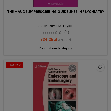
THE MAUDSLEY PRESCRIBING GUIDELINES IN PSYCHIATRY
Autor: David M. Taylor
(0)
Cena
Cena
334,25 zł
371,39 zł
podstawowa
Produkt niedostępny
- 59,85 zł
favorite_border