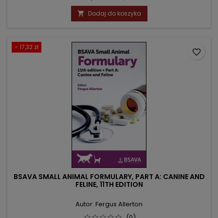
podstawowa
Dodaj do koszyka

- 17,32 zł
favorite_border
BSAVA SMALL ANIMAL FORMULARY, PART A: CANINE AND
FELINE, 11TH EDITION
Autor: Fergus Allerton
(0)