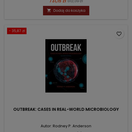
Cena
Cena
731,15 zł
812,39 zł
podstawowa
Dodaj do koszyka

- 35,87 zł
favorite_border
OUTBREAK: CASES IN REAL-WORLD MICROBIOLOGY
Autor: Rodney P. Anderson