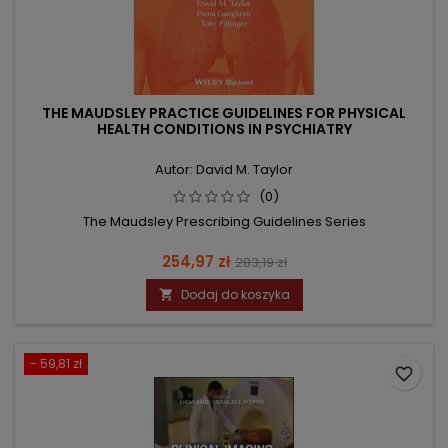
THE MAUDSLEY PRACTICE GUIDELINES FOR PHYSICAL
HEALTH CONDITIONS IN PSYCHIATRY
Autor: David M. Taylor
(0)
The Maudsley Prescribing Guidelines Series
Cena
Cena
254,97 zł
283,19 zł
podstawowa
Dodaj do koszyka

- 59,81 zł
favorite_border