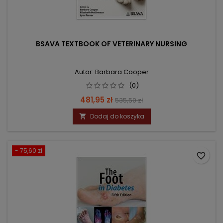
BSAVA TEXTBOOK OF VETERINARY NURSING
Autor: Barbara Cooper
(0)
Cena
Cena
481,95 zł
535,50 zł
podstawowa
Dodaj do koszyka

- 75,60 zł
favorite_border