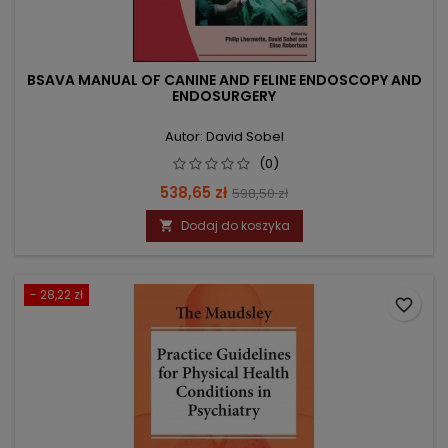
BSAVA MANUAL OF CANINE AND FELINE ENDOSCOPY AND
ENDOSURGERY
Autor: David Sobel
(0)
Cena
Cena
538,65 zł
598,50 zł
podstawowa
Dodaj do koszyka

- 28,22 zł
favorite_border