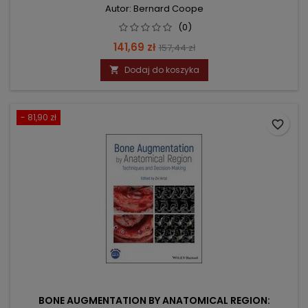
Autor: Bernard Coope
(0)
Cena
Cena
141,69 zł
157,44 zł
podstawowa
Dodaj do koszyka

- 81,90 zł
favorite_border
BONE AUGMENTATION BY ANATOMICAL REGION: