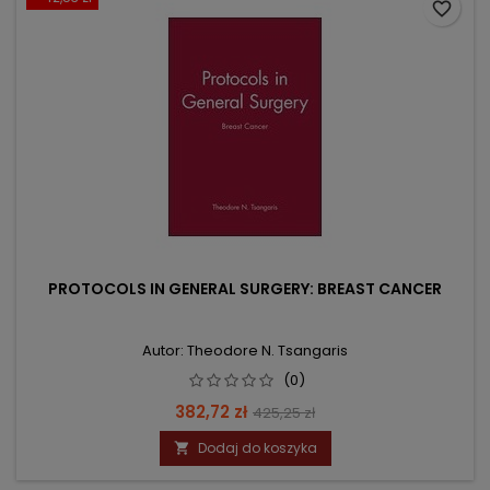
favorite_border
PROTOCOLS IN GENERAL SURGERY: BREAST CANCER
Autor: Theodore N. Tsangaris
(0)
Cena
Cena
382,72 zł
425,25 zł
podstawowa
Dodaj do koszyka
