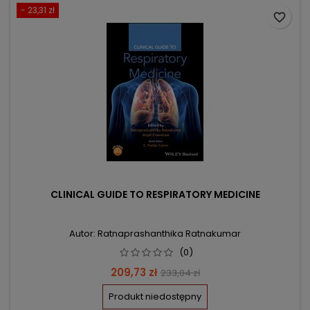
- 23,31 zł
favorite_border
CLINICAL GUIDE TO RESPIRATORY MEDICINE
Autor: Ratnaprashanthika Ratnakumar
(0)
Cena
Cena
209,73 zł
233,04 zł
podstawowa
Produkt niedostępny