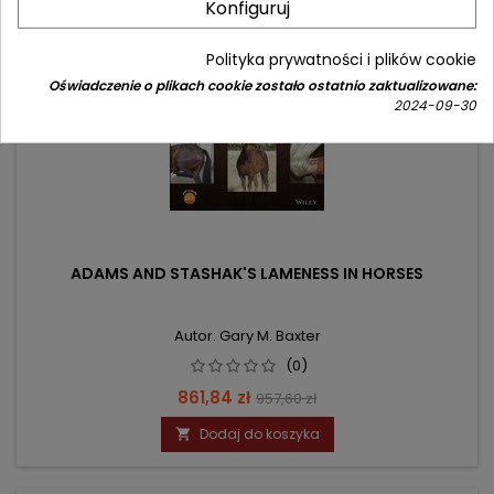
Konfiguruj
Polityka prywatności i plików cookie
Oświadczenie o plikach cookie zostało ostatnio zaktualizowane:
2024-09-30
ADAMS AND STASHAK'S LAMENESS IN HORSES
Autor: Gary M. Baxter
(0)
Cena
Cena
861,84 zł
957,60 zł
podstawowa
Dodaj do koszyka
