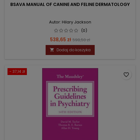
BSAVA MANUAL OF CANINE AND FELINE DERMATOLOGY
Autor: Hilary Jackson
(0)
Cena
Cena
538,65 zł
598,50 zł
podstawowa
Dodaj do koszyka

- 37,14 zł
favorite_border