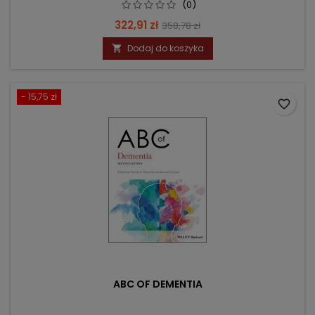
(0)
Cena
Cena
322,91 zł
358,78 zł
podstawowa
Dodaj do koszyka

- 15,75 zł
favorite_border
ABC OF DEMENTIA