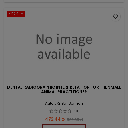
- 52,61 zł
favorite_border
DENTAL RADIOGRAPHIC INTERPRETATION FOR THE SMALL
ANIMAL PRACTITIONER
Autor: Kristin Bannon
(0)
Cena
Cena
473,44 zł
526,05 zł
podstawowa