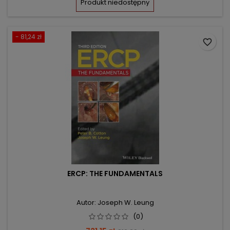
Produkt niedostępny
- 81,24 zł
favorite_border
ERCP: THE FUNDAMENTALS
Autor: Joseph W. Leung
(0)