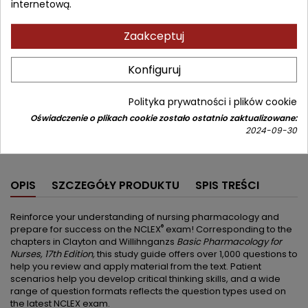
internetową.
119,91 zł
141,07 zł
Zniżka 21,16 zł
Brutto
Zaakceptuj
Najniższa cena w okresie 30 dni przed promocją:
119,91 zł
Konfiguruj
Dodaj do koszyka
Ilość



Polityka prywatności i plików cookie
Od 4 do 6 tygodni
Oświadczenie o plikach cookie zostało ostatnio zaktualizowane:
2024-09-30
Udostępnij
OPIS
SZCZEGÓŁY PRODUKTU
SPIS TREŚCI
Reinforce your understanding of nursing pharmacology and
®
prepare for success on the NCLEX
exam! Corresponding to the
chapters in Clayton and Willihnganzs
Basic Pharmacology for
Nurses, 17th Edition,
this study guide offers over 1,000 questions to
help you review and apply material from the text. Patient
scenarios help you develop critical thinking skills, and a wide
range of question formats reflects the question types used on
the latest NCLEX exam.