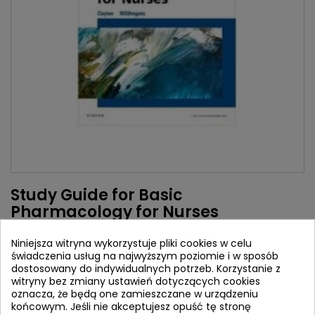
Study Guide for Basic
Pharmacology for Nurses
Autorzy:
Niniejsza witryna wykorzystuje pliki cookies w celu
Bruce D. Clayton
świadczenia usług na najwyższym poziomie i w sposób
dostosowany do indywidualnych potrzeb. Korzystanie z
Wydawca:
Mosby
witryny bez zmiany ustawień dotyczących cookies
ISBN:
9780323396110
oznacza, że będą one zamieszczane w urządzeniu
końcowym. Jeśli nie akceptujesz opuść tę stronę