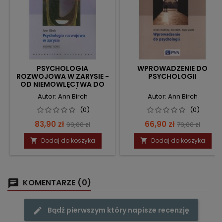
PSYCHOLOGIA
WPROWADZENIE DO
ROZWOJOWA W ZARYSIE -
PSYCHOLOGII
OD NIEMOWLĘCTWA DO
DOROSŁOŚCI
Autor: Ann Birch
Autor: Ann Birch
(0)
(0)
Cena
Cena
Cena
Cena
83,90 zł
66,90 zł
99,00 zł
79,00 zł
podstawowa
podstawow
Dodaj do koszyka
Dodaj do koszyka


KOMENTARZE (0)
Bądź pierwszym który napisze recenzję