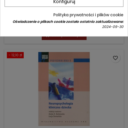
Konfiguruj
Autor: Polly Godwin Emmons
Polityka prywatności i plików cookie
(0)
Oświadczenie o plikach cookie zostało ostatnio zaktualizowane:
Cena
Cena
29,90 zł
39,00 zł
2024-09-30
podstawowa
Dodaj do koszyka

- 12,10 zł
favorite_border