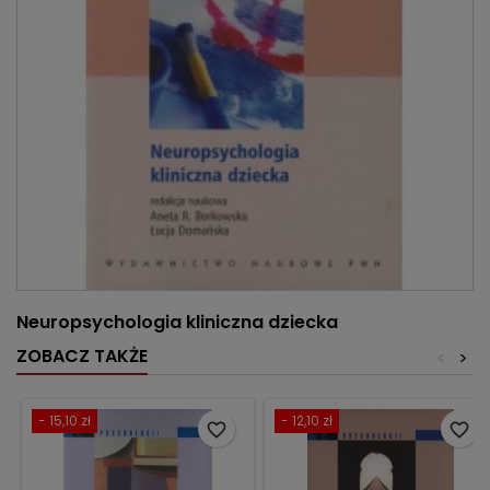
Neuropsychologia kliniczna dziecka
ZOBACZ TAKŻE
<
>
- 15,10 zł
- 12,10 zł
favorite_border
favorite_border