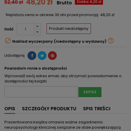
48,20 zł
52,40 zł
Zniżka 4,20 zł
Brutto
Najniższa cena w okresie 30 dni przed promocją:
48,20 zł
Produkt niedostępny
Ilość


Nakład wyczerpany (niedostępny u wydawcy)
Udostępnij
Powiadom mnie o dostępności
Wprowadź swój adres email, aby otrzymać powiadomienie o
dostępności tej książki
ZAPISZ
OPIS
SZCZEGÓŁY PRODUKTU
SPIS TREŚCI
Prezentowana książka omawia ważne zagadnienia
neuropsychologii klinicznej związane ze stale powiększającą