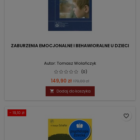
ZABURZENIA EMOCJONALNE I BEHAWIORALNE U DZIECI
Autor: Tomasz Wolańczyk
(0)
Cena
Cena
149,90 zł
179,00 zł
podstawowa
Dodaj do koszyka

- 19,10 zł
favorite_border