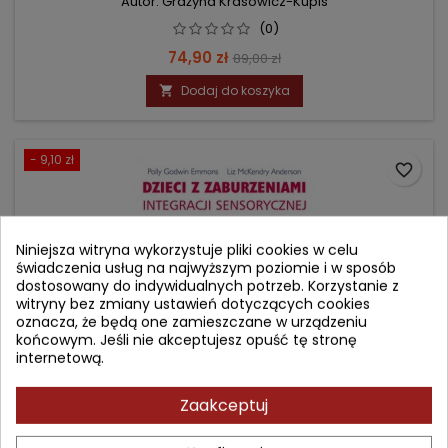
Autor: Grażyna Krasowicz-Kupis
(0)
Cena
Cena
74,90 zł
89,00 zł
podstawowa
Dodaj do koszyka

- 9,10 zł
favorite_border
Niniejsza witryna wykorzystuje pliki cookies w celu
świadczenia usług na najwyższym poziomie i w sposób
dostosowany do indywidualnych potrzeb. Korzystanie z
witryny bez zmiany ustawień dotyczących cookies
oznacza, że będą one zamieszczane w urządzeniu
końcowym. Jeśli nie akceptujesz opuść tę stronę
internetową.
Zaakceptuj
DZIECI Z ZABURZENIAMI INTEGRACJI SENSORYCZNEJ