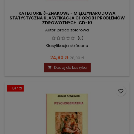
KATEGORIE 3-ZNAKOWE - MIĘDZYNARODOWA
STATYSTYCZNA KLASYFIKACJA CHORÓB I PROBLEMÓW
ZDROWOTNYCH ICD-10
Autor: praca zbiorowa
(0)
Klasyfikacja skrócona
Cena
Cena
24,90 zł
28,00 zł
podstawowa
Dodaj do koszyka

- 1,47 zł
favorite_border