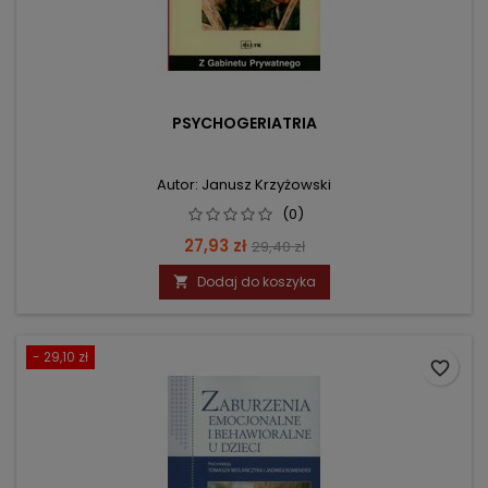
PSYCHOGERIATRIA
Autor: Janusz Krzyżowski
(0)
Cena
Cena
27,93 zł
29,40 zł
podstawowa
Dodaj do koszyka

- 29,10 zł
favorite_border