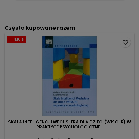
Często kupowane razem
- 14,10 zł
favorite_border
SKALA INTELIGENCJI WECHSLERA DLA DZIECI (WISC-R) W
PRAKTYCE PSYCHOLOGICZNEJ