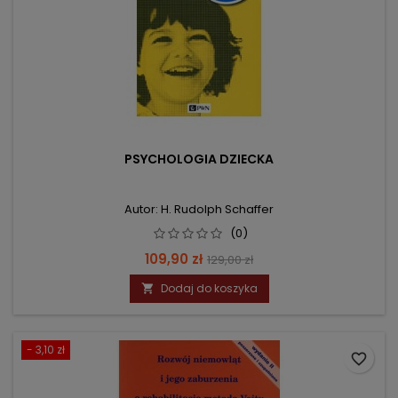
PSYCHOLOGIA DZIECKA
Autor: H. Rudolph Schaffer
(0)
Cena
Cena
109,90 zł
129,00 zł
podstawowa
Dodaj do koszyka

- 3,10 zł
favorite_border