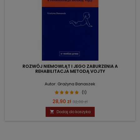
ROZWÓJ NIEMOWLĄT I JEGO ZABURZENIA A
REHABILITACJA METODĄ VOJTY
Autor: Grażyna Banaszek
(1)
Cena
Cena
28,90 zł
32,00 zł
podstawowa
Dodaj do koszyka
