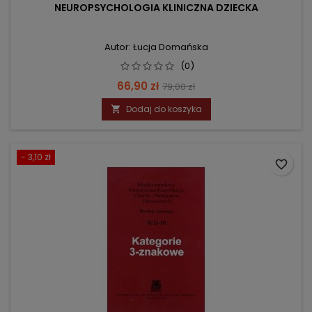
NEUROPSYCHOLOGIA KLINICZNA DZIECKA
Autor: Łucja Domańska
(0)
Cena
Cena
66,90 zł
79,00 zł
podstawowa
Dodaj do koszyka

- 3,10 zł
favorite_border