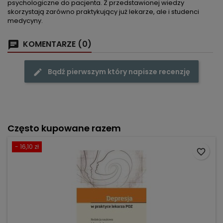
psychologiczne do pacjenta. Z przedstawionej wiedzy
skorzystają zarówno praktykujący już lekarze, ale i studenci
medycyny.
KOMENTARZE (0)
Bądź pierwszym który napisze recenzję
Często kupowane razem
- 16,10 zł
favorite_border