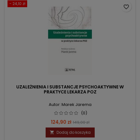
- 24,10 zł
favorite_border
UZALEŻNIENIA I SUBSTANCJE PSYCHOAKTYWNE W
PRAKTYCE LEKARZA POZ
Autor: Marek Jarema
(0)
Cena
Cena
124,90 zł
149,00 zł
podstawowa
Dodaj do koszyka
