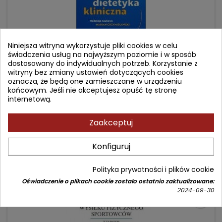
Niniejsza witryna wykorzystuje pliki cookies w celu
świadczenia usług na najwyższym poziomie i w sposób
dostosowany do indywidualnych potrzeb. Korzystanie z
witryny bez zmiany ustawień dotyczących cookies
oznacza, że będą one zamieszczane w urządzeniu
DIETETYKA KLINICZNA
końcowym. Jeśli nie akceptujesz opuść tę stronę
internetową.
Autor: Marian Grzymisławski
Zaakceptuj
(0)
Cena
Cena
196,90 zł
229,00 zł
Konfiguruj
podstawowa
Dodaj do koszyka

Polityka prywatności i plików cookie
Oświadczenie o plikach cookie zostało ostatnio zaktualizowane:
2024-09-30
- 13,10 zł
favorite_border