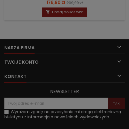
Cena
Cena
176,90 zł
209,00 zł
podstawowa
Dodaj do koszyka


NASZA FIRMA

TWOJE KONTO

KONTAKT
NEWSLETTER
Wyrażam zgodę na przesyłanie mi drogą elektroniczną
biuletynu z informacją o nowościach wydawniczych.