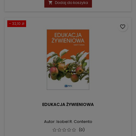
podstawowa
Dodaj do koszyka

- 32,10 zł
favorite_border
EDUKACJA ŻYWIENIOWA
Autor: Isobel R. Contento
(0)