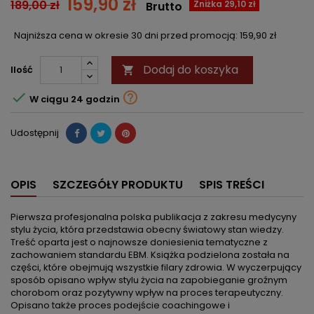
159,90 zł
189,00 zł
Zniżka 29,10 zł
Brutto
Najniższa cena w okresie 30 dni przed promocją:
159,90 zł
Dodaj do koszyka
Ilość



W ciągu 24 godzin
Udostępnij
OPIS
SZCZEGÓŁY PRODUKTU
SPIS TREŚCI
Pierwsza profesjonalna polska publikacja z zakresu medycyny
stylu życia, która przedstawia obecny światowy stan wiedzy.
Treść oparta jest o najnowsze doniesienia tematyczne z
zachowaniem standardu EBM. Książka podzielona została na
części, które obejmują wszystkie filary zdrowia. W wyczerpujący
sposób opisano wpływ stylu życia na zapobieganie groźnym
chorobom oraz pozytywny wpływ na proces terapeutyczny.
Opisano także proces podejście coachingowe i