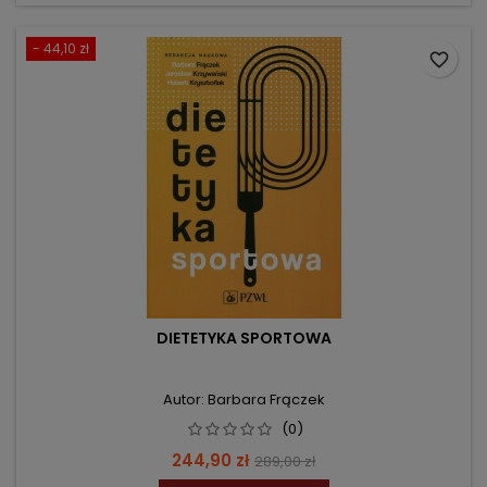
- 44,10 zł
favorite_border
DIETETYKA SPORTOWA
Autor: Barbara Frączek
(0)
Cena
Cena
244,90 zł
289,00 zł