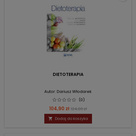
DIETOTERAPIA
Autor: Dariusz Włodarek
(0)
Cena
Cena
104,90 zł
124,00 zł
podstawowa
Dodaj do koszyka
