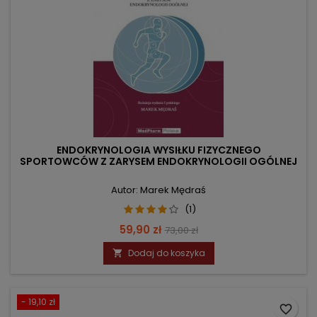
ENDOKRYNOLOGIA WYSIŁKU FIZYCZNEGO
SPORTOWCÓW Z ZARYSEM ENDOKRYNOLOGII OGÓLNEJ
Autor: Marek Mędraś
(1)
Cena
Cena
59,90 zł
73,00 zł
podstawowa
Dodaj do koszyka

- 19,10 zł
favorite_border