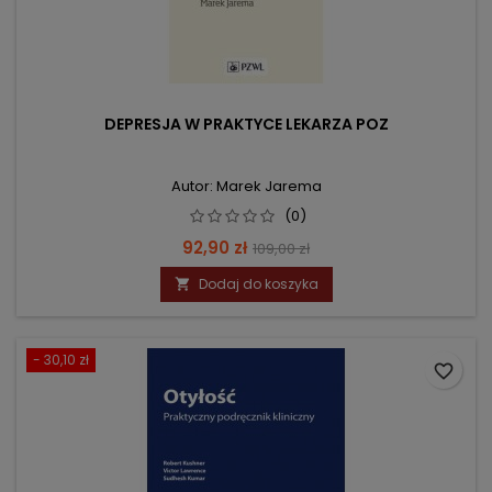
DEPRESJA W PRAKTYCE LEKARZA POZ
Autor: Marek Jarema
(0)
Cena
Cena
92,90 zł
109,00 zł
podstawowa
Dodaj do koszyka

- 30,10 zł
favorite_border