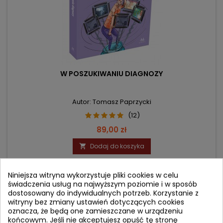
W POSZUKIWANIU DIAGNOZY
Autor: Tomasz Paprzycki
(12)
Cena
89,00 zł
Dodaj do koszyka

Niniejsza witryna wykorzystuje pliki cookies w celu
świadczenia usług na najwyższym poziomie i w sposób
favorite_border
dostosowany do indywidualnych potrzeb. Korzystanie z
witryny bez zmiany ustawień dotyczących cookies
oznacza, że będą one zamieszczane w urządzeniu
końcowym. Jeśli nie akceptujesz opuść tę stronę