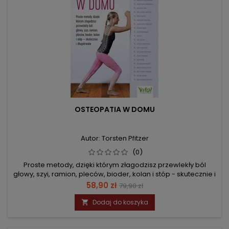
OSTEOPATIA W DOMU
Autor: Torsten Pfitzer
(0)
Proste metody, dzięki którym złagodzisz przewlekły ból
głowy, szyi, ramion, pleców, bioder, kolan i stóp - skutecznie i
długotrwale
Cena
Cena
58,90 zł
79,90 zł
podstawowa
Dodaj do koszyka
