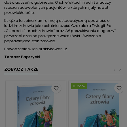
doświadczeń w gabinecie. O ich efektach niech świadczy
rzesza zadowolonych pacjentów, u których mijały nawet
przewlekłe bóle.
Książka ta spina klamrą moją osteopatyczną opowieść o
ludzkim zdrowiu jako ostatnia część Czakalaka Trylogii. Po
„Czterech filarach zdrowia” oraz „W poszukiwaniu diagnozy”
przyszedł czas na praktyczne wskazówki i ćwiczenia
poprawiające stan zdrowia.
Powodzenia w ich praktykowaniu!
Tomasz Paprzycki
ZOBACZ TAKŻE
<
>
e-book
favorite_border
favorite_border