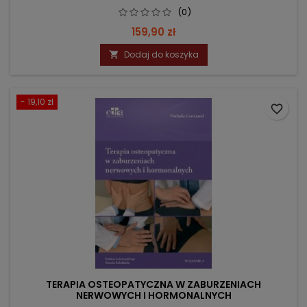
(0)
Cena
159,90 zł
Dodaj do koszyka

- 19,10 zł
favorite_border
TERAPIA OSTEOPATYCZNA W ZABURZENIACH
NERWOWYCH I HORMONALNYCH