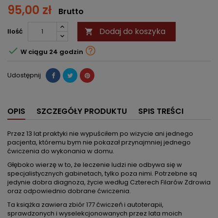
95,00 zł
Brutto
Dodaj do koszyka
Ilość



W ciągu 24 godzin
Udostępnij
OPIS
SZCZEGÓŁY PRODUKTU
SPIS TREŚCI
Przez 13 lat praktyki nie wypuściłem po wizycie ani jednego
pacjenta, któremu bym nie pokazał przynajmniej jednego
ćwiczenia do wykonania w domu.
Głęboko wierzę w to, że leczenie ludzi nie odbywa się w
specjalistycznych gabinetach, tylko poza nimi. Potrzebne są
jedynie dobra diagnoza, życie według Czterech Filarów Zdrowia
oraz odpowiednio dobrane ćwiczenia.
Ta książka zawiera zbiór 177 ćwiczeń i autoterapii,
sprawdzonych i wyselekcjonowanych przez lata moich