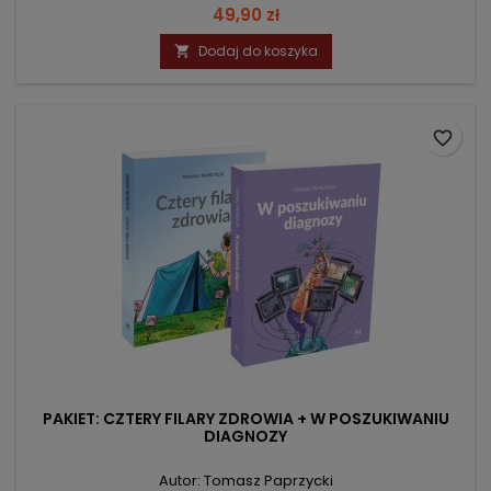
Cena
49,90 zł
Dodaj do koszyka

favorite_border
PAKIET: CZTERY FILARY ZDROWIA + W POSZUKIWANIU
DIAGNOZY
Autor: Tomasz Paprzycki