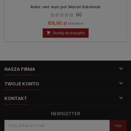
Autor: red. wyd. pol. Marcin Szkolnicki
(0)
Cena
Cena
109,90 zł
129,00 zł
podstawowa
Dodaj do koszyka


NASZA FIRMA

TWOJE KONTO

KONTAKT
NEWSLETTER