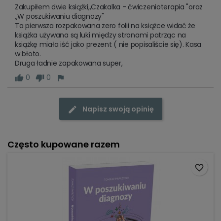
Zakupiłem dwie książki,,Czakalka - ćwiczenioterapia "oraz 
,,W poszukiwaniu diagnozy"

Ta pierwsza rozpakowana zero folii na książce widać że 
książka używana są luki między stronami patrząc na 
książkę miała iść jako prezent ( nie popisaliście się). Kasa 
w błoto. 

Druga ładnie zapakowana super,
0
0
Napisz swoją opinię
Często kupowane razem
favorite_border