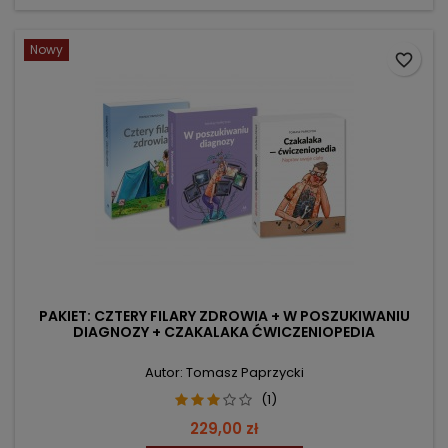
Nowy
favorite_border
PAKIET: CZTERY FILARY ZDROWIA + W POSZUKIWANIU
DIAGNOZY + CZAKALAKA ĆWICZENIOPEDIA
Autor: Tomasz Paprzycki
(1)
Cena
229,00 zł