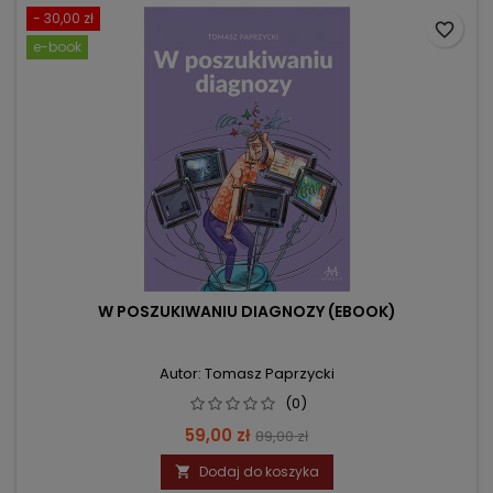
- 30,00 zł
favorite_border
e-book
W POSZUKIWANIU DIAGNOZY (EBOOK)
Autor: Tomasz Paprzycki
(0)
Cena
Cena
59,00 zł
89,00 zł
podstawowa
Dodaj do koszyka
