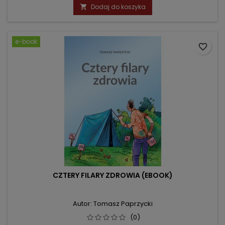
Dodaj do koszyka

e-book
favorite_border
CZTERY FILARY ZDROWIA (EBOOK)
Autor: Tomasz Paprzycki
(0)