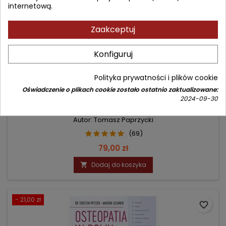
internetową.
Zaakceptuj
Konfiguruj
Polityka prywatności i plików cookie
Oświadczenie o plikach cookie zostało ostatnio zaktualizowane:
CZTERY FILARY ZDROWIA
2024-09-30
Autor: Tomasz Paprzycki
(69)
Cena
79,00 zł
Dodaj do koszyka

- 21,00 zł
favorite_border