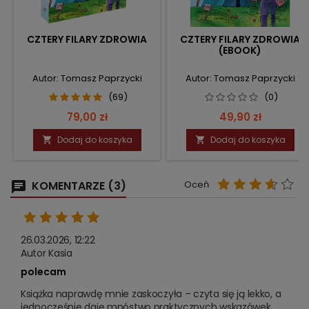
CZTERY FILARY ZDROWIA
CZTERY FILARY ZDROWIA
(EBOOK)
Autor: Tomasz Paprzycki
Autor: Tomasz Paprzycki
(69)
(0)
Cena
Cena
79,00 zł
49,90 zł
Dodaj do koszyka
Dodaj do koszyka


KOMENTARZE (3)
Oceń
26.03.2026, 12:22
Autor Kasia
polecam
Książka naprawdę mnie zaskoczyła – czyta się ją lekko, a 
jednocześnie daje mnóstwo praktycznych wskazówek, 