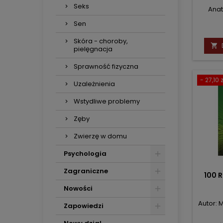
Seks
Anat
Sen
Skóra - choroby,

pielęgnacja
Sprawność fizyczna
- 27,10 z
Uzależnienia
Wstydliwe problemy
Zęby
Zwierzę w domu
Psychologia
Zagraniczne
100 
Nowości
Autor: 
Zapowiedzi