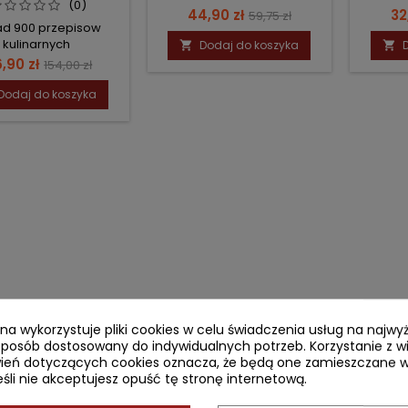
(0)
Cena
Cena
C
44,90 zł
32
59,75 zł
d 900 przepisow
podstawowa
kulinarnych
Dodaj do koszyka


na
Cena
6,90 zł
154,00 zł
podstawowa
Dodaj do koszyka
ryna wykorzystuje pliki cookies w celu świadczenia usług na najw
sposób dostosowany do indywidualnych potrzeb. Korzystanie z w
ień dotyczących cookies oznacza, że będą one zamieszczane w
li nie akceptujesz opuść tę stronę internetową.