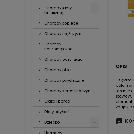
Choroby jamy
brzusznej
Choroby kobiece
Choroby mężczyzn
Choroby
neurologiczne
Choroby oczu, uszu
OPIS
Choroby płuc
Dzięki te
Choroby psychiczne
bólu. Sam
Choroby serca i naczyń
terapie o
stawów. 
Ciąża i poród
elemente
znajdzies
Diety, otyłość
KOM
Dziecko
Hormony