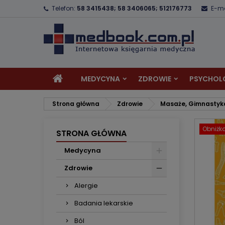
Telefon:
58 3415438; 58 3406065; 512176773
E-ma
D
U
Z
add_circle_outline
Mu
Na
MEDYCYNA
ZDROWIE
PSYCHOL
Strona główna
Zdrowie
Masaże, Gimnastyka
Obniżk
STRONA GŁÓWNA
Medycyna
Zdrowie
Alergie
Badania lekarskie
Ból