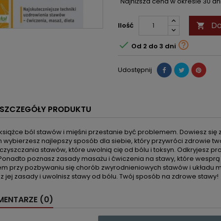
Najniższa cena w okresie 30 d
Do
Ilość



Od 2 do 3 dni
Udostępnij
SZCZEGÓŁY PRODUKTU
j książce ból stawów i mięśni przestanie być problemem. Dowiesz się z
 wybierzesz najlepszy sposób dla siebie, który przywróci zdrowie tw
czyszczania stawów, które uwolnią cię od bólu i toksyn. Odkryjesz p
Ponadto poznasz zasady masażu i ćwiczenia na stawy, które wesprą
m przy pozbywaniu się chorób zwyrodnieniowych stawów i układu mi
z jej zasady i uwolnisz stawy od bólu. Twój sposób na zdrowe stawy!
ENTARZE (0)