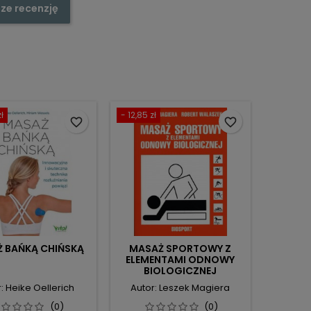
ze recenzję
ł
- 12,85 zł
favorite_border
favorite_border
 BAŃKĄ CHIŃSKĄ
MASAŻ SPORTOWY Z
ELEMENTAMI ODNOWY
BIOLOGICZNEJ
: Heike Oellerich
Autor: Leszek Magiera
(0)
(0)