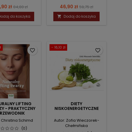
ena
Cena
Cena
Cena
,90 zł
46,90 zł
84,80 zł
59,75 zł
podstawowa
podstawowa
Dodaj do koszyka
Dodaj do koszyka

ł
- 16,10 zł
favorite_border
favorite_border
URALNY LIFTING
DIETY
Y - PRAKTYCZNY
NISKOENERGETYCZNE
RZEWODNIK
: Christina Schimd
Autor: Zofia Wieczorek-
Chełmińska
(0)