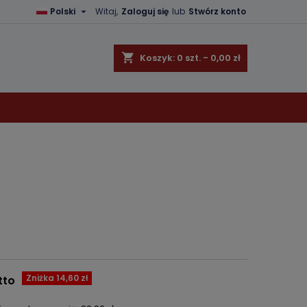

Polski
Witaj,
Zaloguj się
lub
Stwórz konto
×
×
×
shopping_cart
Koszyk:
0
szt. - 0,00 zł
ę
ń
Zniżka 14,60 zł
tto