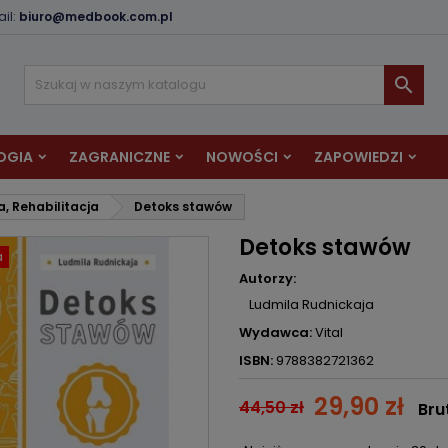
il:
biuro@medbook.com.pl
odaj do listy życzeń
twórz listę życzeń
aloguj się

Utwórz nową listę
sisz być zalogowany by zapisać produkty na swojej liście życzeń.
zwa listy życzeń
OGIA
ZAGRANICZNE
NOWOŚCI
ZAPOWIEDZI
Anuluj
Zaloguj si
, Rehabilitacja
Detoks stawów
Anuluj
Utwórz listę życze
Detoks stawów
a
Autorzy:
Ludmila Rudnickaja
Wydawca:
Vital
ISBN:
9788382721362
29,90 zł
44,50 zł
Bru