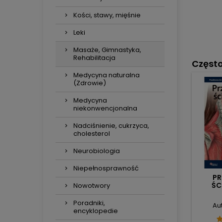
Kości, stawy, mięśnie
Leki
Masaże, Gimnastyka,
Rehabilitacja
Częst
Medycyna naturalna
(Zdrowie)
Medycyna
niekonwencjonalna
Nadciśnienie, cukrzyca,
cholesterol
Neurobiologia
Niepełnosprawność
PR
ŚC
Nowotwory
Poradniki,
Au
encyklopedie