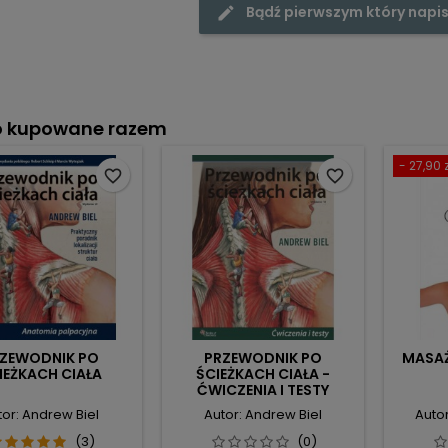
Bądź pierwszym który napis
o kupowane razem
- 27,90 z
favorite_border
favorite_border
ZEWODNIK PO
PRZEWODNIK PO
MASAŻ
IEŻKACH CIAŁA
ŚCIEŻKACH CIAŁA -
ĆWICZENIA I TESTY
tor: Andrew Biel
Autor: Andrew Biel
Autor
(3)
(0)