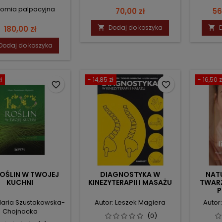
omia palpacyjna
Cena
C
70,00 zł
56
Cena
Dodaj do koszyka
180,00 zł


Dodaj do koszyka
ł
- 14,85 zł
- 16,50 z
favorite_border
favorite_border
ROŚLIN W TWOJEJ
DIAGNOSTYKA W
NAT
KUCHNI
KINEZYTERAPII I MASAŻU
TWARZ
P
Maria Szustakowska-
Autor: Leszek Magiera
Autor
Chojnacka
(0)