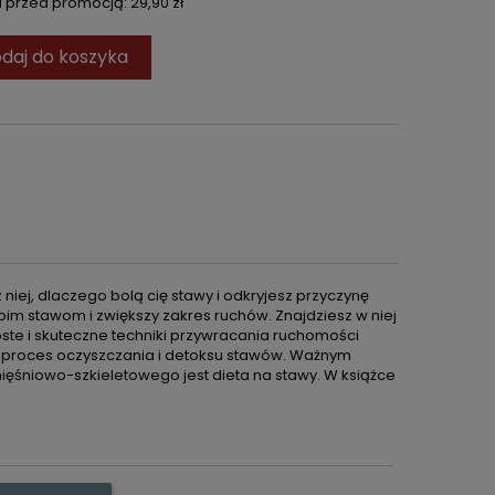
ni przed promocją:
29,90 zł
daj do koszyka
 niej, dlaczego bolą cię stawy i odkryjesz przyczynę
oim stawom i zwiększy zakres ruchów. Znajdziesz w niej
roste i skuteczne techniki przywracania ruchomości
 proces oczyszczania i detoksu stawów. Ważnym
ęśniowo-szkieletowego jest dieta na stawy. W książce