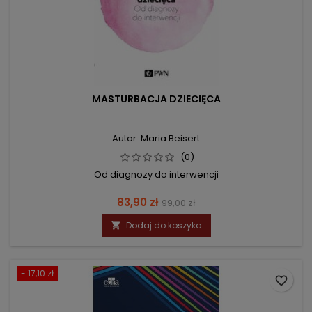
MASTURBACJA DZIECIĘCA
Autor: Maria Beisert
(0)
Od diagnozy do interwencji
Cena
Cena
83,90 zł
99,00 zł
podstawowa
Dodaj do koszyka

- 17,10 zł
favorite_border