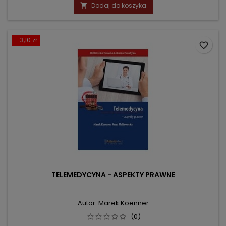
podstawowa
Dodaj do koszyka

- 3,10 zł
favorite_border
TELEMEDYCYNA - ASPEKTY PRAWNE
Autor: Marek Koenner
(0)