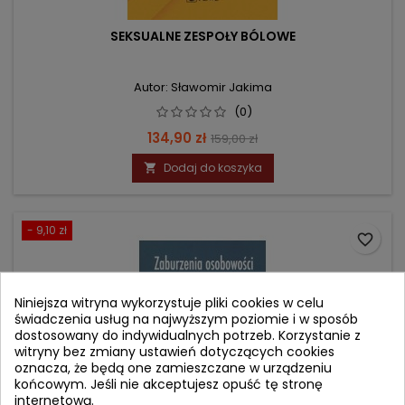
SEKSUALNE ZESPOŁY BÓLOWE
Autor: Sławomir Jakima
(0)
Cena
Cena
134,90 zł
159,00 zł
podstawowa
Dodaj do koszyka

- 9,10 zł
favorite_border
Niniejsza witryna wykorzystuje pliki cookies w celu
świadczenia usług na najwyższym poziomie i w sposób
dostosowany do indywidualnych potrzeb. Korzystanie z
witryny bez zmiany ustawień dotyczących cookies
oznacza, że będą one zamieszczane w urządzeniu
końcowym. Jeśli nie akceptujesz opuść tę stronę
internetową.