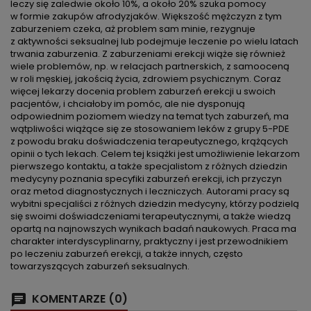
leczy się zaledwie około 10%, a około 20% szuka pomocy
w formie zakupów afrodyzjaków. Większość mężczyzn z tym
zaburzeniem czeka, aż problem sam minie, rezygnuje
z aktywności seksualnej lub podejmuje leczenie po wielu latach
trwania zaburzenia. Z zaburzeniami erekcji wiąże się również
wiele problemów, np. w relacjach partnerskich, z samooceną
w roli męskiej, jakością życia, zdrowiem psychicznym. Coraz
więcej lekarzy docenia problem zaburzeń erekcji u swoich
pacjentów, i chciałoby im pomóc, ale nie dysponują
odpowiednim poziomem wiedzy na temat tych zaburzeń, ma
wątpliwości wiążące się ze stosowaniem leków z grupy 5-PDE
z powodu braku doświadczenia terapeutycznego, krążących
opinii o tych lekach. Celem tej książki jest umożliwienie lekarzom
pierwszego kontaktu, a także specjalistom z różnych dziedzin
medycyny poznania specyfiki zaburzeń erekcji, ich przyczyn
oraz metod diagnostycznych i leczniczych. Autorami pracy są
wybitni specjaliści z różnych dziedzin medycyny, którzy podzielą
się swoimi doświadczeniami terapeutycznymi, a także wiedzą
opartą na najnowszych wynikach badań naukowych. Praca ma
charakter interdyscyplinarny, praktyczny i jest przewodnikiem
po leczeniu zaburzeń erekcji, a także innych, często
towarzyszących zaburzeń seksualnych.
KOMENTARZE (0)