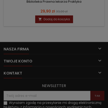
Biblioteka Prawna lekarza Praktyka
Cena
Cena
29,90 zł
33,00 zł
podstawowa
Dodaj do koszyka


NASZA FIRMA

TWOJE KONTO

KONTAKT
NEWSLETTER
Wyrażam zgodę na przesyłanie mi drogą elektroniczną
biuletynu z informacją o nowościach wydawniczych.