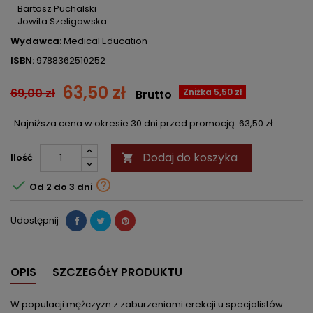
Bartosz Puchalski
Jowita Szeligowska
Wydawca:
Medical Education
ISBN:
9788362510252
63,50 zł
69,00 zł
Zniżka 5,50 zł
Brutto
Najniższa cena w okresie 30 dni przed promocją:
63,50 zł
Dodaj do koszyka
Ilość



Od 2 do 3 dni
Udostępnij
OPIS
SZCZEGÓŁY PRODUKTU
W populacji mężczyzn z zaburzeniami erekcji u specjalistów