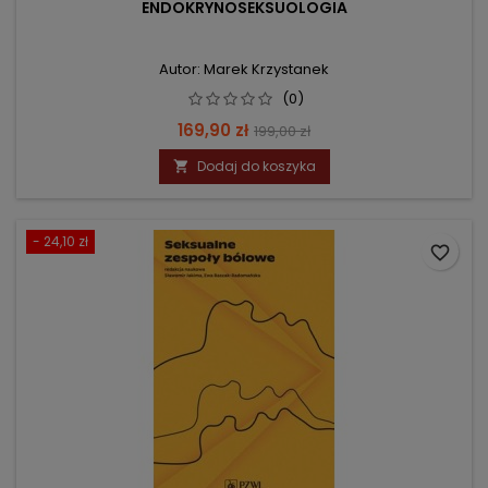
ENDOKRYNOSEKSUOLOGIA
Autor: Marek Krzystanek
(0)
Cena
Cena
169,90 zł
199,00 zł
podstawowa
Dodaj do koszyka

- 24,10 zł
favorite_border