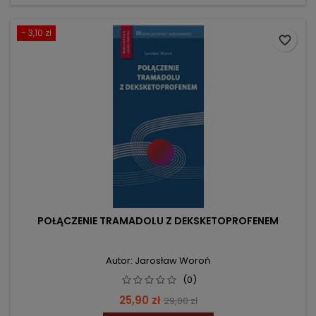
- 3,10 zł
favorite_border
POŁĄCZENIE TRAMADOLU Z DEKSKETOPROFENEM
Autor: Jarosław Woroń
(0)
Cena
Cena
25,90 zł
29,00 zł