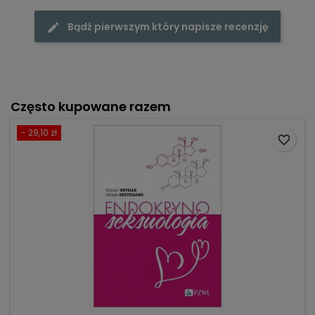
Bądź pierwszym który napisze recenzję
Często kupowane razem
- 29,10 zł
favorite_border