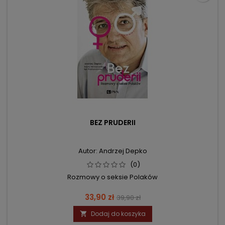
BEZ PRUDERII
Autor: Andrzej Depko
(0)
Rozmowy o seksie Polaków
Cena
Cena
33,90 zł
39,90 zł
podstawowa
Dodaj do koszyka
