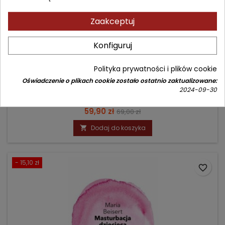
Zaakceptuj
ZABURZENIA OSOBOWOŚCI
Konfiguruj
Autor: Dariusz Moczulski
Polityka prywatności i plików cookie
(0)
Oświadczenie o plikach cookie zostało ostatnio zaktualizowane:
2024-09-30
Czy muszę coś o nich wiedzieć?
Cena
Cena
59,90 zł
69,00 zł
podstawowa
Dodaj do koszyka

- 15,10 zł
favorite_border