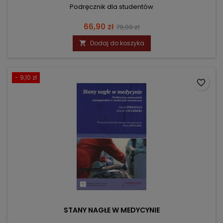
Podręcznik dla studentów
Cena
Cena
66,90 zł
79,00 zł
podstawowa
Dodaj do koszyka

- 9,10 zł
favorite_border
STANY NAGŁE W MEDYCYNIE