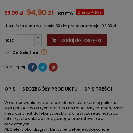
94,90 zł
99,00 zł
Zniżka 4,10 zł
Brutto
Najniższa cena w okresie 30 dni przed promocją:
94,90 zł
Dodaj do koszyka
Ilość



Od 2 do 3 dni
Udostępnij
OPIS
SZCZEGÓŁY PRODUKTU
SPIS TREŚCI
W opracowaniu omówiono zmiany elektrokardiograficzne
występujące w ostrych stanach kardiologicznych. Podręcznik
kierowany jest do lekarzy praktyków, a w szczególności do
lekarzy ratownictwa medycznego oraz ratowników
medycznych.
ABC elektrokardiografii klinicznej pełne jest doskonale