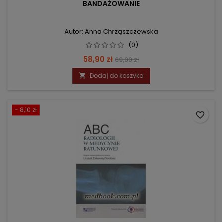
BANDAŻOWANIE
Autor: Anna Chrząszczewska
(0)
Cena
Cena
58,90 zł
69,00 zł
podstawowa
Dodaj do koszyka

- 8,10 zł
favorite_border