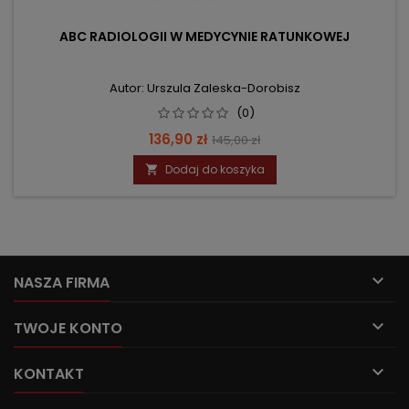
ABC RADIOLOGII W MEDYCYNIE RATUNKOWEJ
Autor: Urszula Zaleska-Dorobisz
(0)
Cena
Cena
136,90 zł
145,00 zł
podstawowa
Dodaj do koszyka


NASZA FIRMA

TWOJE KONTO

KONTAKT