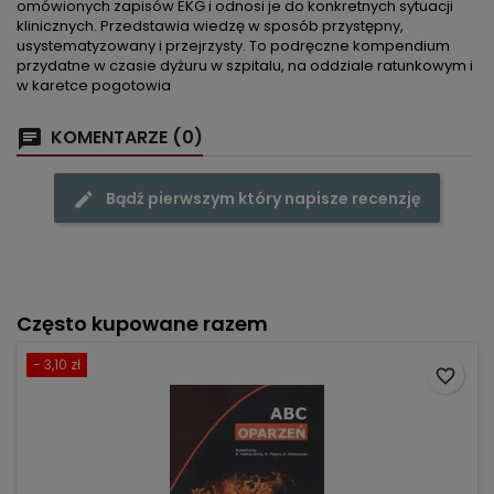
omówionych zapisów EKG i odnosi je do konkretnych sytuacji
klinicznych. Przedstawia wiedzę w sposób przystępny,
usystematyzowany i przejrzysty. To podręczne kompendium
przydatne w czasie dyżuru w szpitalu, na oddziale ratunkowym i
w karetce pogotowia
KOMENTARZE (0)
Bądź pierwszym który napisze recenzję
Często kupowane razem
- 3,10 zł
favorite_border