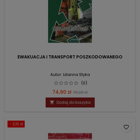
EWAKUACJA I TRANSPORT POSZKODOWANEGO
Autor: Lilianna Styka
(0)
Cena
Cena
74,90 zł
79,00 zł
podstawowa
Dodaj do koszyka

- 3,10 zł
favorite_border