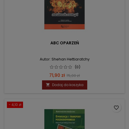
ABC OPARZEŃ
Autor: Shehan Hettiaratchy
(0)
Cena
Cena
71,90 zł
75,00 zł
podstawowa
Dodaj do koszyka

- 4,10 zł
favorite_border