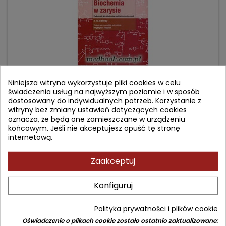
Niniejsza witryna wykorzystuje pliki cookies w celu
świadczenia usług na najwyższym poziomie i w sposób
dostosowany do indywidualnych potrzeb. Korzystanie z
BIOCHEMIA W ZARYSIE
witryny bez zmiany ustawień dotyczących cookies
oznacza, że będą one zamieszczane w urządzeniu
końcowym. Jeśli nie akceptujesz opuść tę stronę
internetową.
Autor: J. G. Salway
(0)
Zaakceptuj
Podręcznik dla studentow wydziałów medycznych
Cena
Cena
85,90 zł
89,00 zł
Konfiguruj
podstawowa
Dodaj do koszyka

Polityka prywatności i plików cookie
Oświadczenie o plikach cookie zostało ostatnio zaktualizowane: