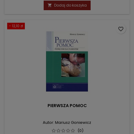
podstawowa
Dodaj do koszyka

- 12,10 zł
favorite_border
PIERWSZA POMOC
Autor: Mariusz Goniewicz
(0)