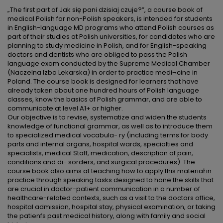
„The first part of Jak się pani dzisiaj czuje?”, a course book of
medical Polish for non-Polish speakers, is intended for students
in English-language MD programs who attend Polish courses as
part of their studies at Polish universities, for candidates who are
planning to study medicine in Polish, and for English-speaking
doctors and dentists who are obliged to pass the Polish
language exam conducted by the Supreme Medical Chamber
(Naczelna Izba Lekarska) in order to practice medi¬cine in
Poland. The course book is designed for learners that have
already taken about one hundred hours of Polish language
classes, know the basics of Polish grammar, and are able to
communicate at level A1+ or higher.
Our objective is to revise, systematize and widen the students
knowledge of functional grammar, as well as to introduce them
to specialized medical vocabula- ry (including terms for body
parts and internal organs, hospital wards, specialties and
specialists, medical Staff, medication, description of pain,
conditions and di- sorders, and surgical procedures). The
course book also aims at teaching how to apply this materiał in
practice through speaking tasks designed to hone the skills that
are crucial in doctor-patient communication in a number of
healthcare-related contexts, such as a visit to the doctors office,
hospital admission, hospital stay, physical examination, or taking
the patienfs past medical history, along with family and social