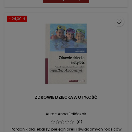
- 24,00 zł
favorite_border
ZDROWIE DZIECKA A OTYŁOŚĆ
Autor: Anna Felińczak
(0)
Poradnik dla lekarzy, pielęgniarek i świadomych rodziców