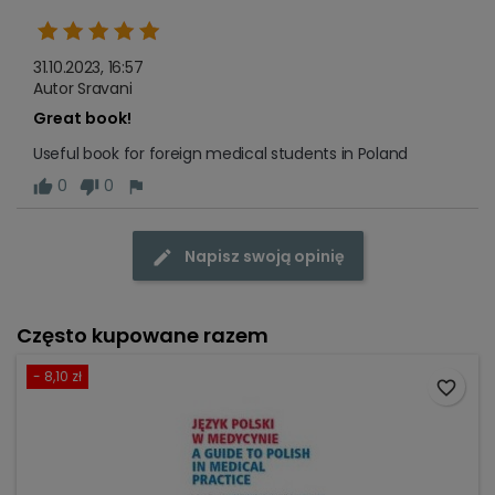
31.10.2023, 16:57
Autor Sravani
Great book!
Useful book for foreign medical students in Poland
0
0
Napisz swoją opinię
Często kupowane razem
- 8,10 zł
favorite_border