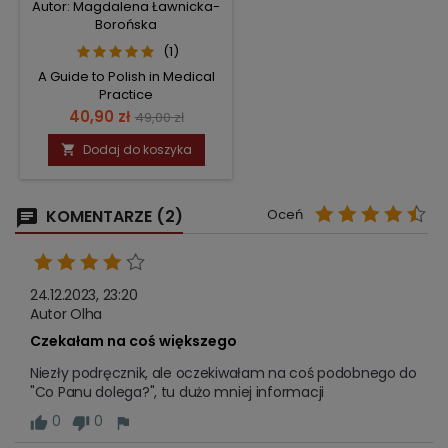
Autor: Magdalena Ławnicka-
Borońska
(1)
A Guide to Polish in Medical
Practice
Cena
Cena
40,90 zł
49,00 zł
podstawowa
Dodaj do koszyka

KOMENTARZE (2)
Oceń
24.12.2023, 23:20
Autor Olha
Czekałam na coś większego
Niezły podręcznik, ale oczekiwałam na coś podobnego do 
"Co Panu dolega?", tu dużo mniej informacji 
0
0