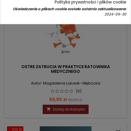
Polityka prywatności i plików cookie
Oświadczenie o plikach cookie zostało ostatnio zaktualizowane:
2024-09-30
OSTRE ZATRUCIA W PRAKTYCE RATOWNIKA
MEDYCZNEGO
Autor: Magdalena Łukasik-Głębocka
(0)
Cena
Cena
99,90 zł
119,00 zł
podstawowa
Dodaj do koszyka

- 11,10 zł