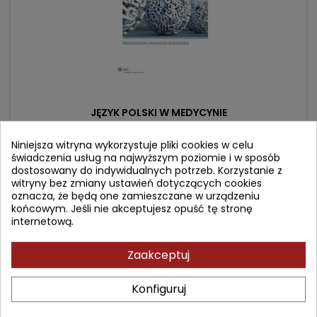
JĘZYK POLSKI W MEDYCYNIE
Niniejsza witryna wykorzystuje pliki cookies w celu
Autor: Magdalena Ławnicka-Borońska
świadczenia usług na najwyższym poziomie i w sposób
dostosowany do indywidualnych potrzeb. Korzystanie z
(1)
witryny bez zmiany ustawień dotyczących cookies
A Guide to Polish in Medical Practice
oznacza, że będą one zamieszczane w urządzeniu
końcowym. Jeśli nie akceptujesz opuść tę stronę
Cena
Cena
40,90 zł
49,00 zł
internetową.
podstawowa
Dodaj do koszyka

Zaakceptuj
Konfiguruj
- 19,10 zł
favorite_border