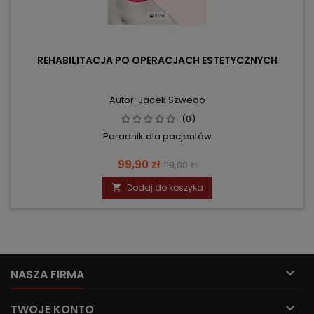
REHABILITACJA PO OPERACJACH ESTETYCZNYCH
Autor: Jacek Szwedo
(0)
Poradnik dla pacjentów
Cena
Cena
99,90 zł
119,00 zł
podstawowa
Dodaj do koszyka


NASZA FIRMA

TWOJE KONTO