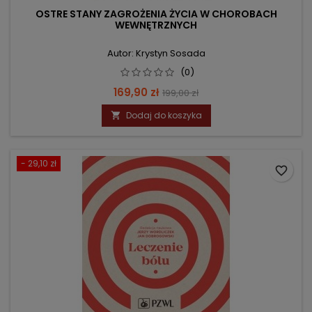
OSTRE STANY ZAGROŻENIA ŻYCIA W CHOROBACH
WEWNĘTRZNYCH
Autor: Krystyn Sosada
(0)
Cena
Cena
169,90 zł
199,00 zł
podstawowa
Dodaj do koszyka

- 29,10 zł
favorite_border