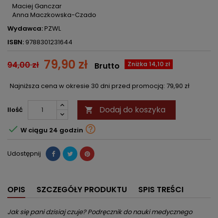
Maciej Ganczar
Anna Maczkowska-Czado
Wydawca:
PZWL
ISBN:
9788301231644
79,90 zł
94,00 zł
Zniżka 14,10 zł
Brutto
Najniższa cena w okresie 30 dni przed promocją:
79,90 zł
Dodaj do koszyka
Ilość



W ciągu 24 godzin
Udostępnij
OPIS
SZCZEGÓŁY PRODUKTU
SPIS TREŚCI
Jak się pani dzisiaj czuje? Podręcznik do nauki medycznego