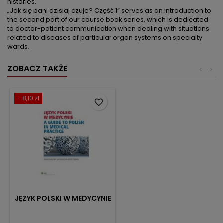
histories.
„Jak się pani dzisiaj czuje? Część 1” serves as an introduction to
the second part of our course book series, which is dedicated
to doctor-patient communication when dealing with situations
related to diseases of particular organ systems on specialty
wards.
ZOBACZ TAKŻE
<
>
- 8,10 zł
favorite_border
JĘZYK POLSKI W MEDYCYNIE