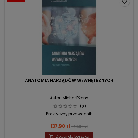
favorite_border
ANATOMIA NARZĄDÓW WEWNĘTRZNYCH
Autor: Michał Rżany
(0)
Praktyczny przewodnik
Cena
Cena
137,90 zł
149,00 zł
podstawowa
Dodaj do koszyka
