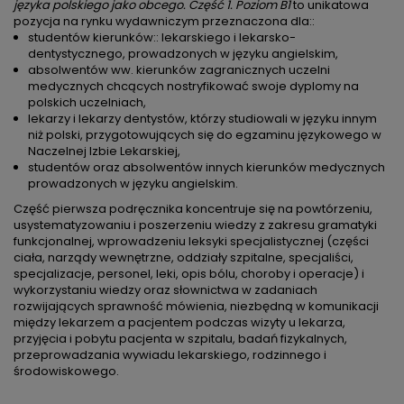
języka polskiego jako obcego. Część 1. Poziom B1
to unikatowa
pozycja na rynku wydawniczym przeznaczona dla::
studentów kierunków:: lekarskiego i lekarsko-
dentystycznego, prowadzonych w języku angielskim,
absolwentów ww. kierunków zagranicznych uczelni
medycznych chcących nostryfikować swoje dyplomy na
polskich uczelniach,
lekarzy i lekarzy dentystów, którzy studiowali w języku innym
niż polski, przygotowujących się do egzaminu językowego w
Naczelnej Izbie Lekarskiej,
studentów oraz absolwentów innych kierunków medycznych
prowadzonych w języku angielskim.
Część pierwsza podręcznika koncentruje się na powtórzeniu,
usystematyzowaniu i poszerzeniu wiedzy z zakresu gramatyki
funkcjonalnej, wprowadzeniu leksyki specjalistycznej (części
ciała, narządy wewnętrzne, oddziały szpitalne, specjaliści,
specjalizacje, personel, leki, opis bólu, choroby i operacje) i
wykorzystaniu wiedzy oraz słownictwa w zadaniach
rozwijających sprawność mówienia, niezbędną w komunikacji
między lekarzem a pacjentem podczas wizyty u lekarza,
przyjęcia i pobytu pacjenta w szpitalu, badań fizykalnych,
przeprowadzania wywiadu lekarskiego, rodzinnego i
środowiskowego.