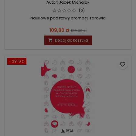
Autor: Jacek Michalak
(0)
Naukowe podstawy promocji zdrowia
Cena
Cena
109,80 zł
129,00 zł
podstawowa
Dodaj do koszyka

- 29,10 zł
favorite_border