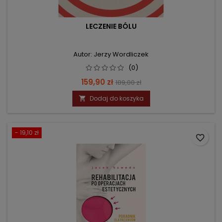
LECZENIE BÓLU
Autor: Jerzy Wordliczek
(0)
Cena
Cena
159,90 zł
189,00 zł
podstawowa
Dodaj do koszyka

- 19,10 zł
favorite_border