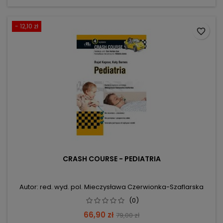
- 12,10 zł
favorite_border
CRASH COURSE - PEDIATRIA
Autor: red. wyd. pol. Mieczysława Czerwionka-Szaflarska
(0)
Cena
Cena
66,90 zł
79,00 zł