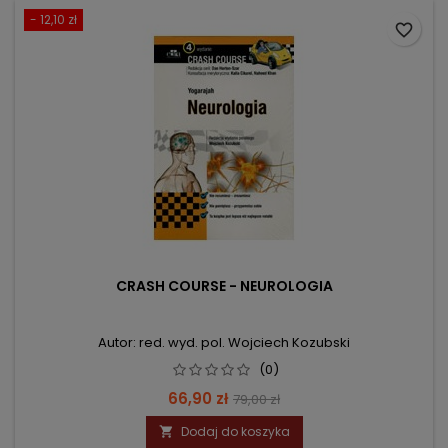
- 12,10 zł
favorite_border
CRASH COURSE - NEUROLOGIA
Autor: red. wyd. pol. Wojciech Kozubski
(0)
Cena
Cena
66,90 zł
79,00 zł
podstawowa
Dodaj do koszyka
