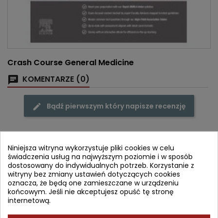
Crash Course General Medicine
KOMENTARZE (0)
Bądź pierwszym który napisze recenzję
Niniejsza witryna wykorzystuje pliki cookies w celu
świadczenia usług na najwyższym poziomie i w sposób
Często kupowane razem
dostosowany do indywidualnych potrzeb. Korzystanie z
witryny bez zmiany ustawień dotyczących cookies
- 15,10 zł
oznacza, że będą one zamieszczane w urządzeniu
favorite_border
końcowym. Jeśli nie akceptujesz opuść tę stronę
internetową.