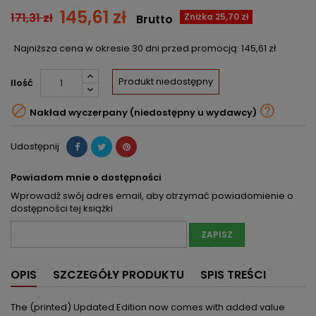
145,61 zł
171,31 zł
Zniżka 25,70 zł
Brutto
Najniższa cena w okresie 30 dni przed promocją:
145,61 zł
Produkt niedostępny
Ilość


Nakład wyczerpany (niedostępny u wydawcy)
Udostępnij
Powiadom mnie o dostępności
Wprowadź swój adres email, aby otrzymać powiadomienie o
dostępności tej książki
ZAPISZ
OPIS
SZCZEGÓŁY PRODUKTU
SPIS TREŚCI
The (printed) Updated Edition now comes with added value