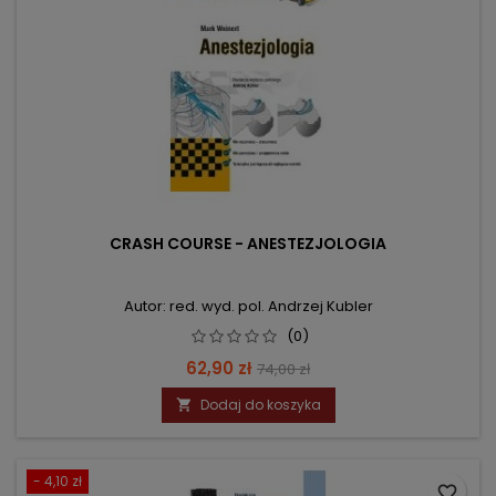
CRASH COURSE - ANESTEZJOLOGIA
Autor: red. wyd. pol. Andrzej Kubler
(0)
Cena
Cena
62,90 zł
74,00 zł
podstawowa
Dodaj do koszyka

- 4,10 zł
favorite_border