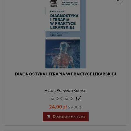
DIAGNOSTYKA I TERAPIA W PRAKTYCE LEKARSKIEJ
Autor: Parveen Kumar
(0)
Cena
Cena
24,90 zł
29,00 zł
podstawowa
Dodaj do koszyka
