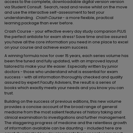
access to the complete, downloadable digital version version
via Student Consult. Search, read and revise whilst on the move
and use the interactive self-assessment to test your
understanding.
Crash Course
- a more flexible, practical
learning package than ever before.
Crash Course - your effective every day study companion PLUS
the perfect antidote for exam stress! Save time and be assured
you have all the core information you need in one place to excel
on your course and achieve exam success.
A winning formula now for over 15 years, each series volume has
been fine tuned and fully updated, with an improved layout
tailored to make your life easier. Especially written by junior
doctors - those who understand what is essential for exam
success - with all information thoroughly checked and quality
assured by expert Faculty Advisers, the result is a series of
books which exactly meets your needs and you know you can
trust.
Building on the success of previous editions, this new volume
provides a concise account of the broad range of general
medicine from the most salient features of history taking and
clinical examination to investigations and further management.
The staggering progress of medicine and the relentless growth
of information available can be daunting - included here are