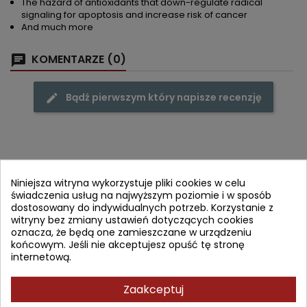
The hazard of antioxidants that down-regulate radical
signaling for apoptosis and increase risk of cancer
And much more
KOMENTARZE (0)
Bądź pierwszym który napisze recenzję
Często kupowane razem
Niniejsza witryna wykorzystuje pliki cookies w celu
świadczenia usług na najwyższym poziomie i w sposób
- 55,94 zł
dostosowany do indywidualnych potrzeb. Korzystanie z
favorite_border
witryny bez zmiany ustawień dotyczących cookies
oznacza, że będą one zamieszczane w urządzeniu
końcowym. Jeśli nie akceptujesz opuść tę stronę
internetową.
Zaakceptuj