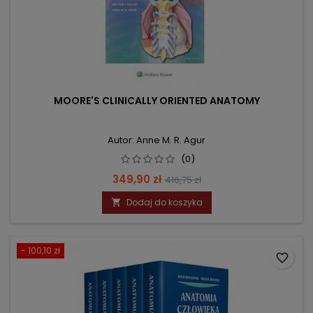
MOORE'S CLINICALLY ORIENTED ANATOMY
Autor: Anne M. R. Agur
(0)
Cena
Cena
349,90 zł
416,75 zł
podstawowa
Dodaj do koszyka

- 100,10 zł
favorite_border