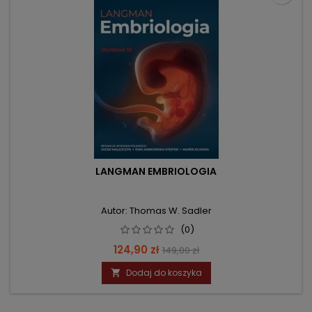
LANGMAN EMBRIOLOGIA
Autor: Thomas W. Sadler
(0)
Cena
Cena
124,90 zł
149,00 zł
podstawowa
Dodaj do koszyka
