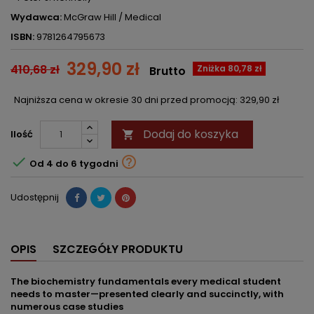
Wydawca:
McGraw Hill / Medical
ISBN:
9781264795673
329,90 zł
410,68 zł
Zniżka 80,78 zł
Brutto
Najniższa cena w okresie 30 dni przed promocją:
329,90 zł
Dodaj do koszyka
Ilość



Od 4 do 6 tygodni
Udostępnij
OPIS
SZCZEGÓŁY PRODUKTU
The biochemistry fundamentals every medical student
needs to master—presented clearly and succinctly, with
numerous case studies