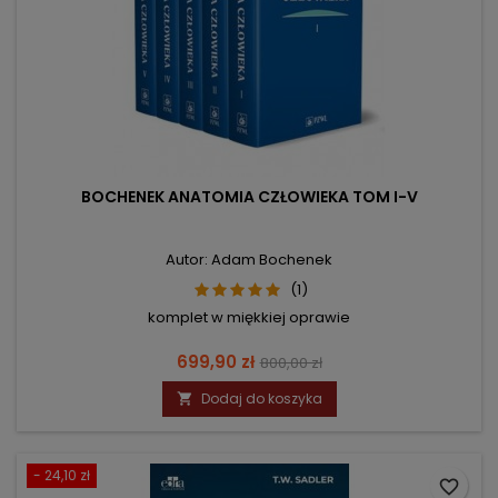
BOCHENEK ANATOMIA CZŁOWIEKA TOM I-V
Autor: Adam Bochenek
(1)
komplet w miękkiej oprawie
Cena
Cena
699,90 zł
800,00 zł
podstawowa
Dodaj do koszyka

- 24,10 zł
favorite_border