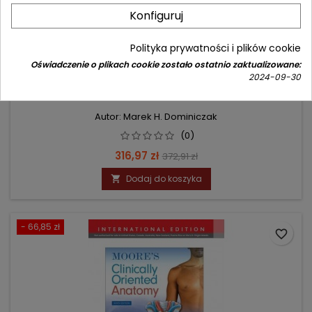
Konfiguruj
Polityka prywatności i plików cookie
Oświadczenie o plikach cookie zostało ostatnio zaktualizowane:
MEDICAL BIOCHEMISTRY
2024-09-30
Autor: Marek H. Dominiczak
(0)
Cena
Cena
316,97 zł
372,91 zł
podstawowa
Dodaj do koszyka

- 66,85 zł
favorite_border