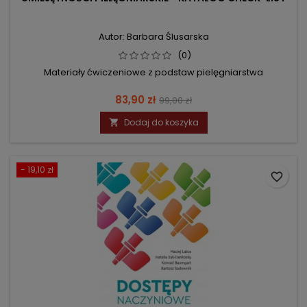
Autor: Barbara Ślusarska
(0)
Materiały ćwiczeniowe z podstaw pielęgniarstwa
Cena
Cena
83,90 zł
99,00 zł
podstawowa
Dodaj do koszyka

- 19,10 zł
favorite_border