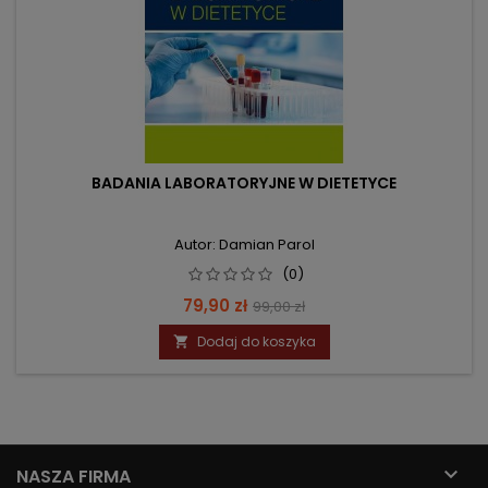
BADANIA LABORATORYJNE W DIETETYCE
Autor: Damian Parol
(0)
Cena
Cena
79,90 zł
99,00 zł
podstawowa
Dodaj do koszyka


NASZA FIRMA