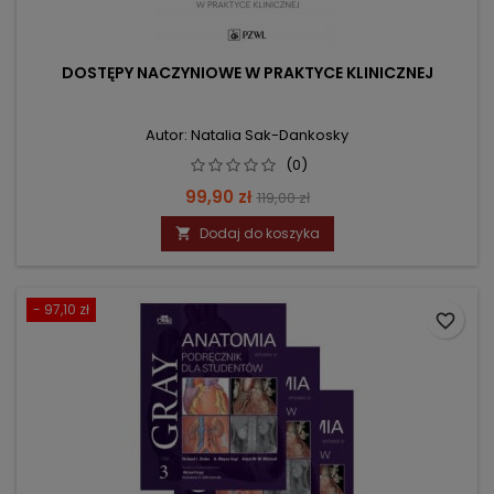
DOSTĘPY NACZYNIOWE W PRAKTYCE KLINICZNEJ
Autor: Natalia Sak-Dankosky
(0)
Cena
Cena
99,90 zł
119,00 zł
podstawowa
Dodaj do koszyka

- 97,10 zł
favorite_border