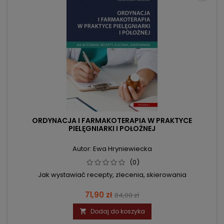
ORDYNACJA I FARMAKOTERAPIA W PRAKTYCE
PIELĘGNIARKI I POŁOŻNEJ
Autor: Ewa Hryniewiecka
(0)
Jak wystawiać recepty, zlecenia, skierowania
Cena
Cena
71,90 zł
84,00 zł
podstawowa
Dodaj do koszyka
