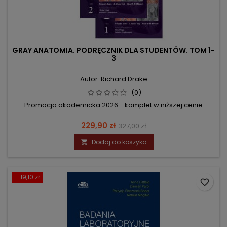
GRAY ANATOMIA. PODRĘCZNIK DLA STUDENTÓW. TOM 1-
3
Autor: Richard Drake
(0)
Promocja akademicka 2026 - komplet w niższej cenie
Cena
Cena
229,90 zł
327,00 zł
podstawowa
Dodaj do koszyka

- 19,10 zł
favorite_border