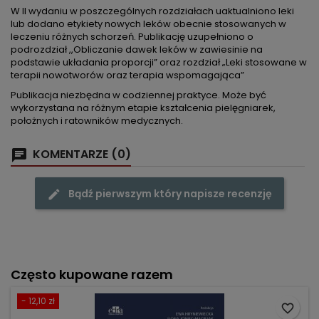
W II wydaniu w poszczególnych rozdziałach uaktualniono leki
lub dodano etykiety nowych leków obecnie stosowanych w
leczeniu różnych schorzeń. Publikację uzupełniono o
podrozdział ,,Obliczanie dawek leków w zawiesinie na
podstawie układania proporcji” oraz rozdział „Leki stosowane w
terapii nowotworów oraz terapia wspomagająca”
Publikacja niezbędna w codziennej praktyce. Może być
wykorzystana na różnym etapie kształcenia pielęgniarek,
położnych i ratowników medycznych.
KOMENTARZE (0)
Bądź pierwszym który napisze recenzję
Często kupowane razem
- 12,10 zł
favorite_border