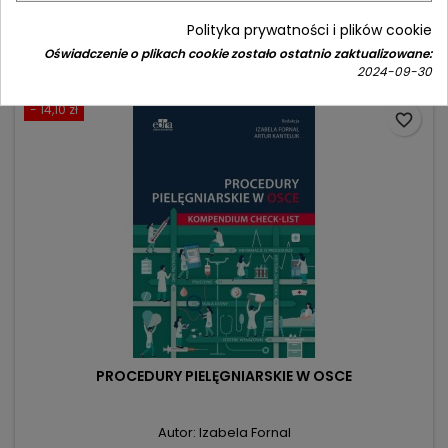
Cena
Cena
49,90 zł
59,00 zł
Polityka prywatności i plików cookie
podstawowa
Dodaj do koszyka

Oświadczenie o plikach cookie zostało ostatnio zaktualizowane:
2024-09-30
- 14,10 zł
favorite_border
PROCEDURY PIELĘGNIARSKIE W OSCE
Autor: Izabela Fornal