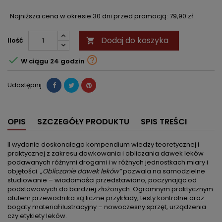
Najniższa cena w okresie 30 dni przed promocją:
79,90 zł
Dodaj do koszyka
Ilość



W ciągu 24 godzin
Udostępnij
OPIS
SZCZEGÓŁY PRODUKTU
SPIS TREŚCI
II wydanie doskonałego kompendium wiedzy teoretycznej i
praktycznej z zakresu dawkowania i obliczania dawek leków
podawanych różnymi drogami i w różnych jednostkach miary i
objętości.
„Obliczanie dawek leków”
pozwala na samodzielne
studiowanie – wiadomości przedstawiono, poczynając od
podstawowych do bardziej złożonych. Ogromnym praktycznym
atutem przewodnika są liczne przykłady, testy kontrolne oraz
bogaty materiał ilustracyjny – nowoczesny sprzęt, urządzenia
czy etykiety leków.