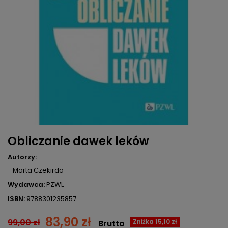
Obliczanie dawek leków
Autorzy:
Marta Czekirda
Wydawca:
PZWL
ISBN:
9788301235857
83,90 zł
99,00 zł
Zniżka 15,10 zł
Brutto