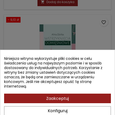
Dodaj do koszyka

- 9,10 zł
favorite_border
Niniejsza witryna wykorzystuje pliki cookies w celu
świadczenia usług na najwyższym poziomie i w sposób
dostosowany do indywidualnych potrzeb. Korzystanie z
witryny bez zmiany ustawień dotyczących cookies
oznacza, że będą one zamieszczane w urządzeniu
końcowym. Jeśli nie akceptujesz opuść tę stronę
internetową.
WSTRZYKNIĘCIA DOMIĘŚNIOWE
Zaakceptuj
Autor: Alina Dzirba
(0)
Konfiguruj