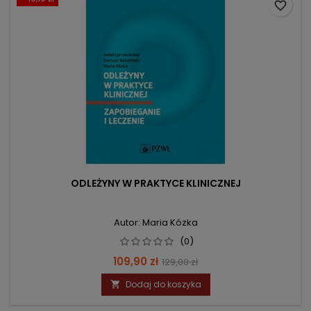
favorite_border
ODLEŻYNY W PRAKTYCE KLINICZNEJ
Autor: Maria Kózka
(0)
Cena
Cena
109,90 zł
129,00 zł
podstawowa
Dodaj do koszyka
