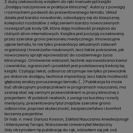
Z dużą ciekawością wziąłem do ręki manuskrypt książki
„Dostępy naczyniowe w praktyce klinicznej”. Autorzy z powagą
i rozmachem podeszli do prezentowanego tematu. Układ
dzieła jest bardzo nowatorski, odwołujący się do klasycznej
kolejności rozdziałów z włączeniem bardzo nowoczesnych
rozwiązań jak kody QR, które dają możliwość przejścia do
różnych stron internetowych. Książka jest pozycją oczekiwaną
przez szerokie grono personelu medycznego. Innowacyjne
ujęcie tematu, to nie tylko prezentacja aktualnych zaleceń
organizacji i towarzystw naukowych, lecz także pokazanie, jak
nowoczesny sprzęt wprowadzać do codziennego życia
klinicznego. Omówienie wskazań, technik wprowadzania kaniul
i cewników, ograniczeń i powikłań jest podstawową treścią tej
książki. Czytając tekst, odbiorca otrzymuje nie tylko przewodnik
po doborze dostępu, technice implantacji, lecz także możliwość
głębszej analizy poruszanego tematu (…) Publikacja ta może
być atrakcyjnym podręcznikiem w programach nauczania, ma
szansę stać się cennym przewodnikiem w pracy klinicznej z
pacjentem. W polskich realiach, z uwagi na burzliwy rozwój
medycyny, prezentowany tytuł znajdzie szerokie grono
odbiorców, poprawi skuteczność, bezpieczeństwo i komfort
leczenia pacjentów.
Dr hab. n. med. Dariusz Kosson
, Zakład Nauczania Anestezjologii
i Intensywnej Terapii, Warszawski Uniwersytet Medyczny
Gdy otrzymałem tę publikację do rąk, zdziwiłem się jak coś