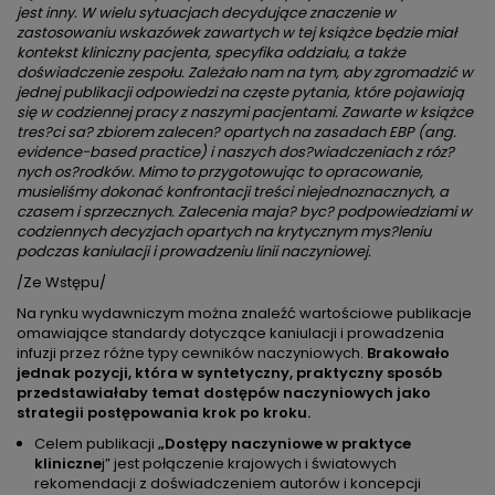
jest inny. W wielu sytuacjach decydujące znaczenie w
zastosowaniu wskazówek zawartych w tej książce będzie miał
kontekst kliniczny pacjenta, specyfika oddziału, a także
doświadczenie zespołu. Zależało nam na tym, aby zgromadzić w
jednej publikacji odpowiedzi na częste pytania, które pojawiają
się w codziennej pracy z naszymi pacjentami. Zawarte w książce
tres?ci sa? zbiorem zalecen? opartych na zasadach EBP (ang.
evidence-based practice) i naszych dos?wiadczeniach z róz?
nych os?rodków. Mimo to przygotowując to opracowanie,
musieliśmy dokonać konfrontacji treści niejednoznacznych, a
czasem i sprzecznych. Zalecenia maja? byc? podpowiedziami w
codziennych decyzjach opartych na krytycznym mys?leniu
podczas kaniulacji i prowadzeniu linii naczyniowej.
/Ze Wstępu/
Na rynku wydawniczym można znaleźć wartościowe publikacje
omawiające standardy dotyczące kaniulacji i prowadzenia
infuzji przez różne typy cewników naczyniowych.
Brakowało
jednak pozycji, która w syntetyczny, praktyczny sposób
przedstawiałaby temat dostępów naczyniowych jako
strategii postępowania krok po kroku.
Celem publikacji
„Dostępy naczyniowe w praktyce
kliniczne
j” jest połączenie krajowych i światowych
rekomendacji z doświadczeniem autorów i koncepcji