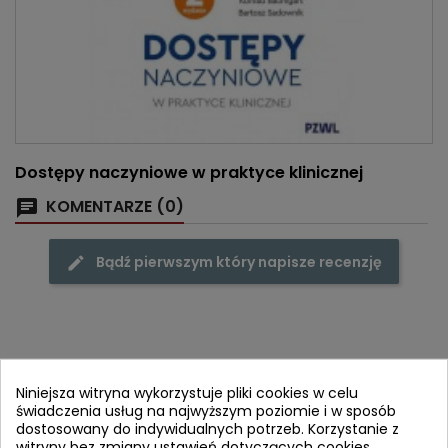
Dostępy naczyniowe w praktyce klinicznej
KOMENTARZE (0)
Bądź pierwszym który napisze recenzję
Często kupowane razem
Niniejsza witryna wykorzystuje pliki cookies w celu
świadczenia usług na najwyższym poziomie i w sposób
- 16,10 zł
favorite_border
dostosowany do indywidualnych potrzeb. Korzystanie z
witryny bez zmiany ustawień dotyczących cookies