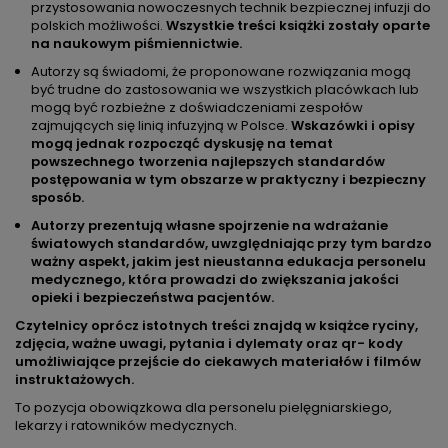
przystosowania nowoczesnych technik bezpiecznej infuzji do
polskich możliwości.
Wszystkie treści książki zostały oparte
na naukowym piśmiennictwie.
Autorzy są świadomi, że proponowane rozwiązania mogą
być trudne do zastosowania we wszystkich placówkach lub
mogą być rozbieżne z doświadczeniami zespołów
zajmujących się linią infuzyjną w Polsce.
Wskazówki i opisy
mogą jednak rozpocząć dyskusję na temat
powszechnego tworzenia najlepszych standardów
postępowania w tym obszarze w praktyczny i bezpieczny
sposób.
Autorzy prezentują własne spojrzenie na wdrażanie
światowych standardów, uwzględniając przy tym bardzo
ważny aspekt, jakim jest nieustanna edukacja personelu
medycznego, która prowadzi do zwiększania jakości
opieki i bezpieczeństwa pacjentów.
Czytelnicy oprócz istotnych treści znajdą w książce ryciny,
zdjęcia, ważne uwagi, pytania i dylematy oraz qr- kody
umożliwiające przejście do ciekawych materiałów i filmów
instruktażowych.
To pozycja obowiązkowa dla personelu pielęgniarskiego,
lekarzy i ratowników medycznych.