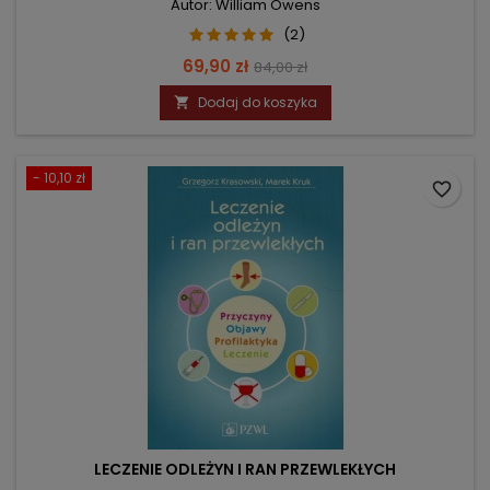
Autor: William Owens
(2)
Cena
Cena
69,90 zł
84,00 zł
podstawowa
Dodaj do koszyka

- 10,10 zł
favorite_border
LECZENIE ODLEŻYN I RAN PRZEWLEKŁYCH