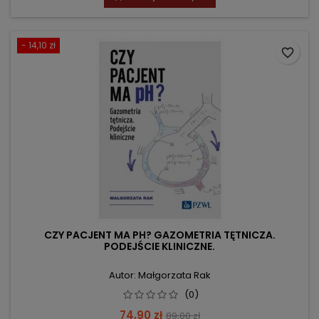
- 14,10 zł
favorite_border
CZY PACJENT MA PH? GAZOMETRIA TĘTNICZA.
PODEJŚCIE KLINICZNE.
Autor: Małgorzata Rak
(0)
Cena
Cena
74,90 zł
89,00 zł