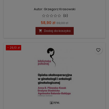
Autor: Grzegorz Krasowski
(0)
Cena
Cena
58,90 zł
69,00 zł
podstawowa
Dodaj do koszyka

- 29,10 zł
favorite_border