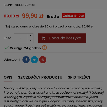
ISBN:
9788301225261
99,90 zł
119,00 zł
Zniżka 19,10 zł
Brutto
Najniższa cena w okresie 30 dni przed promocją:
96,90 zł
Dodaj do koszyka
Ilość



W ciągu 24 godzin
Udostępnij
OPIS
SZCZEGÓŁY PRODUKTU
SPIS TREŚCI
Nie napisaliśmy przepisu na ciasto. Podaliśmy raczej wskazówki,
które mają pomóc w udoskonalaniu codziennej praktyki klinicznej
w rozległym, zupełnie niezagospodarowanym obszarze, jakim
jest pielęgniarstwo infuzyjne. Pacjenci są różni, środowiska pracy
są odmienne i każdy zespół, w którym przychodzi nam pracować,