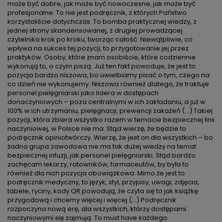
może być dobre, jak może być nowoczesne, jak może być
profesjonalne. To nie jest podręcznik, z których Państwo
korzystaliście dotychczas. To bomba praktycznej wiedzy, z
jednej strony skondensowanej, z drugiej prowadzącej
czytelnika krok po kroku, tworząc całość. Niewątpliwie, co
wpływa na sukces tej pozycji, to przygotowanie jej przez
praktyków. Osoby, które znam osobiście, które codziennie
wykonują to, o czym piszą. Już ten fakt powoduje, że jest to
pozycja bardzo niszowa, bo uwielbiamy pisać o tym, czego na
co dzień nie wykonujemy. Niszowa również dlatego, że traktuje
personel pielęgniarski jako lidera w dostępach
donaczyniowych – poza centralnymi w ich zakładaniu, a już w
100% w ich utrzymaniu, pielęgnacji, prewencji zakażeń (…) Takiej
pozycji, która zbiera wszystko razem w temacie bezpiecznej linii
naczyniowej, w Polsce nie ma. Stąd wierzę, że będzie to
podręcznik opiniotwórczy. Wierzę, że jest on dla wszystkich – bo
żadna grupa zawodowa nie ma tak dużej wiedzy na temat
bezpiecznej infuzji, jak personel pielęgniarski. Stąd bardzo
zachęcam lekarzy, ratowników, farmaceutów, by była to
również dla nich pozycja obowiązkowa. Mimo że jest to
podręcznik medyczny, to język, styl, przypisy, uwagi, zdjęcia,
tabele, ryciny, kody QR powodują, że czyta się to jak książkę
przygodową i chcemy więcej i więcej (…) Podręcznik
rozpoczyna nową erę, dla wszystkich, którzy dostępami
naczyniowymi się zajmują. To must have każdego