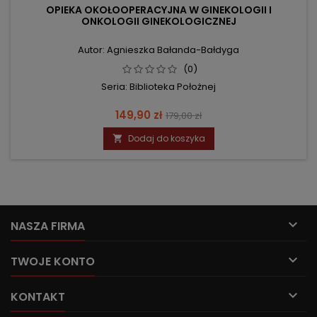
OPIEKA OKOŁOOPERACYJNA W GINEKOLOGII I
ONKOLOGII GINEKOLOGICZNEJ
Autor: Agnieszka Bałanda-Bałdyga
(0)
Seria: Biblioteka Położnej
Cena
Cena
149,90 zł
179,00 zł
podstawowa
Dodaj do koszyka


NASZA FIRMA

TWOJE KONTO

KONTAKT