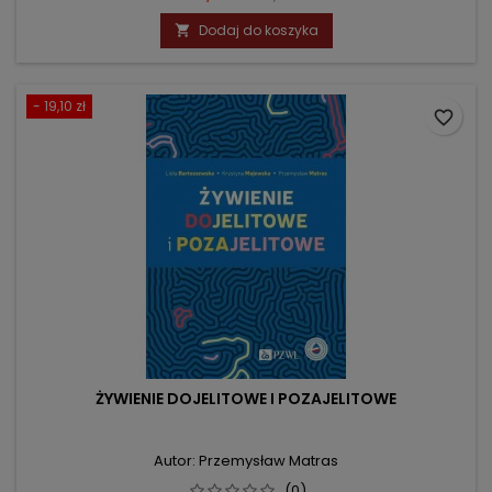
podstawowa
Dodaj do koszyka

- 19,10 zł
favorite_border
ŻYWIENIE DOJELITOWE I POZAJELITOWE
Autor: Przemysław Matras
(0)