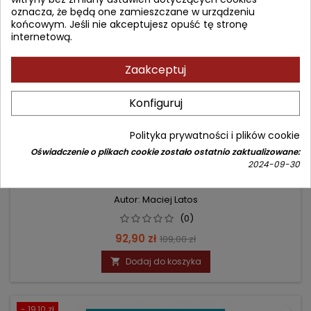
oznacza, że będą one zamieszczane w urządzeniu
końcowym. Jeśli nie akceptujesz opuść tę stronę
internetową.
Zaakceptuj
Konfiguruj
Polityka prywatności i plików cookie
Oświadczenie o plikach cookie zostało ostatnio zaktualizowane:
CEWNIKI POŚREDNIE I DŁUGIE KANIULE DOŻYLNE W
2024-09-30
PRAKTYCE KLINICZNEJ
Autor: Maciej Latos
(0)
Cena
Cena
92,90 zł
109,00 zł
podstawowa
Dodaj do koszyka

- 19,10 zł