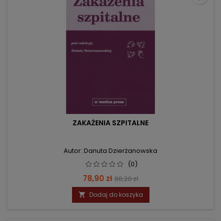
ZAKAŻENIA SZPITALNE
Autor: Danuta Dzierżanowska
(0)
Cena
Cena
78,90 zł
88,20 zł
podstawowa
Dodaj do koszyka
