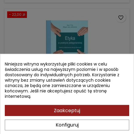
- 22,00 zł
favorite_border
Niniejsza witryna wykorzystuje pliki cookies w celu
świadczenia usług na najwyższym poziomie i w sposób
dostosowany do indywidualnych potrzeb. Korzystanie z
witryny bez zmiany ustawień dotyczących cookies
oznacza, że będą one zamieszczane w urządzeniu
końcowym. Jeśli nie akceptujesz opuść tę stronę
ETYKA W PRAKTYCE PIELĘGNIARSKIEJ
internetową.
Zaakceptuj
Autor: Megan-Jane Johnstone
(0)
Konfiguruj
Zasady podejmowania decyzji etycznych