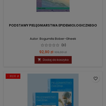
PODSTAWY PIELĘGNIARSTWA EPIDEMIOLOGICZNEGO
Autor: Bogumiła Bober-Gheek
(0)
Cena
Cena
92,90 zł
109,00 zł
podstawowa
Dodaj do koszyka

- 33,10 zł
favorite_border