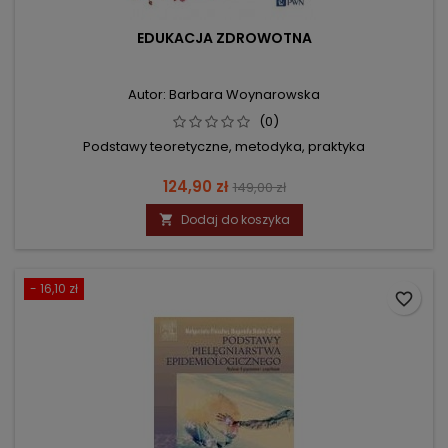
EDUKACJA ZDROWOTNA
Autor: Barbara Woynarowska
(0)
Podstawy teoretyczne, metodyka, praktyka
Cena
Cena
124,90 zł
149,00 zł
podstawowa
Dodaj do koszyka

- 16,10 zł
favorite_border