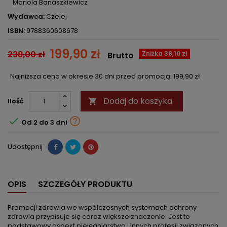
Mariola Banaszkiewicz
Wydawca:
Czelej
ISBN:
9788360608678
199,90 zł
238,00 zł
Zniżka 38,10 zł
Brutto
Najniższa cena w okresie 30 dni przed promocją:
199,90 zł
Dodaj do koszyka
Ilość



Od 2 do 3 dni
Udostępnij
OPIS
SZCZEGÓŁY PRODUKTU
Promocji zdrowia we współczesnych systemach ochrony
zdrowia przypisuje się coraz większe znaczenie. Jest to
podstawowy aspekt pielęgniarstwa i innych profesji związanych