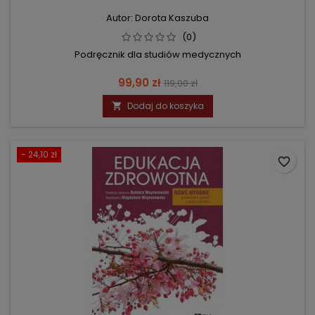
Autor: Dorota Kaszuba
(0)
Podręcznik dla studiów medycznych
Cena
Cena
99,90 zł
119,00 zł
podstawowa
Dodaj do koszyka

- 24,10 zł
favorite_border