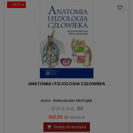
- 29,10 zł
favorite_border
ANATOMIA I FIZJOLOGIA CZŁOWIEKA
Autor: Aleksander Michajlik
(0)
Cena
Cena
169,90 zł
199,00 zł
podstawowa
Dodaj do koszyka
