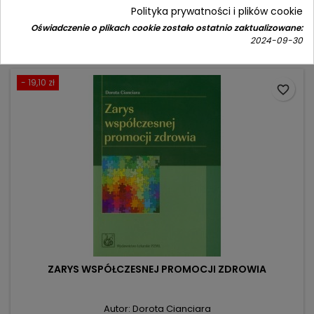
Cena
Cena
36,00 zł
Polityka prywatności i plików cookie
58,00 zł
podstawowa
Oświadczenie o plikach cookie zostało ostatnio zaktualizowane:
Dodaj do koszyka

2024-09-30
- 19,10 zł
favorite_border
ZARYS WSPÓŁCZESNEJ PROMOCJI ZDROWIA
Autor: Dorota Cianciara