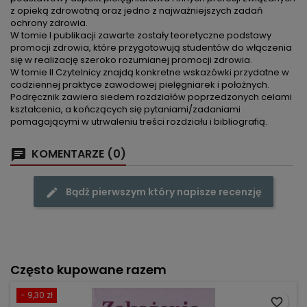
z opieką zdrowotną oraz jedno z najważniejszych zadań
ochrony zdrowia.
W tomie I publikacji zawarte zostały teoretyczne podstawy
promocji zdrowia, które przygotowują studentów do włączenia
się w realizację szeroko rozumianej promocji zdrowia.
W tomie II Czytelnicy znajdą konkretne wskazówki przydatne w
codziennej praktyce zawodowej pielęgniarek i położnych.
Podręcznik zawiera siedem rozdziałów poprzedzonych celami
kształcenia, a kończących się pytaniami/zadaniami
pomagającymi w utrwaleniu treści rozdziału i bibliografią.
KOMENTARZE (0)
Bądź pierwszym który napisze recenzję
Często kupowane razem
- 9,30 zł
favorite_border