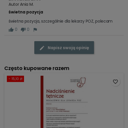
Autor Ania M.
świetna pozycja
świetna pozycja, szczególnie dla lekarzy POZ, polecam 
0
0
Napisz swoją opinię
Często kupowane razem
- 15,10 zł
favorite_border