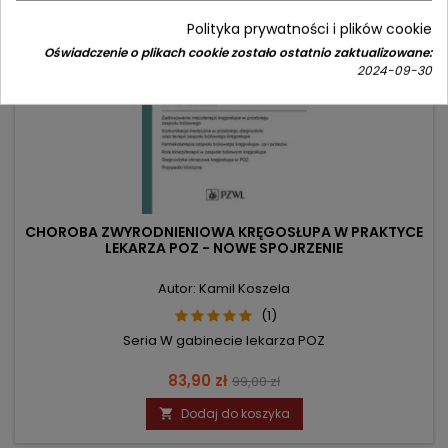
Polityka prywatności i plików cookie
Oświadczenie o plikach cookie zostało ostatnio zaktualizowane:
2024-09-30
CHOROBA ZWYRODNIENIOWA KRĘGOSŁUPA W PRAKTYCE
LEKARZA POZ - NOWE SPOJRZENIE
Autor: Kamil Koszela
(1)
Seria W gabinecie lekarza POZ
Cena
Cena
83,90 zł
99,00 zł
podstawowa
Dodaj do koszyka
