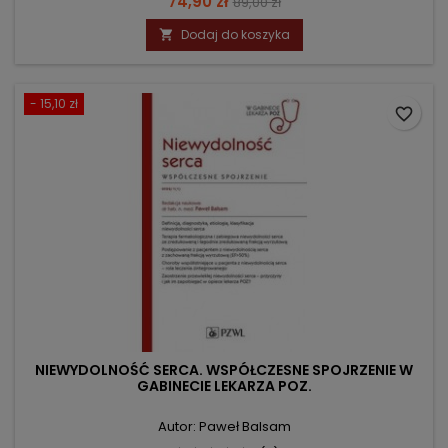
Cena
Cena
74,90 zł
89,00 zł
podstawowa
Dodaj do koszyka

- 15,10 zł
favorite_border
NIEWYDOLNOŚĆ SERCA. WSPÓŁCZESNE SPOJRZENIE W
GABINECIE LEKARZA POZ.
Autor: Paweł Balsam