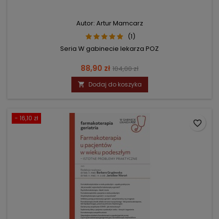
Autor: Artur Mamcarz
(1)
Seria W gabinecie lekarza POZ
Cena
Cena
88,90 zł
104,00 zł
podstawowa
Dodaj do koszyka

- 16,10 zł
favorite_border