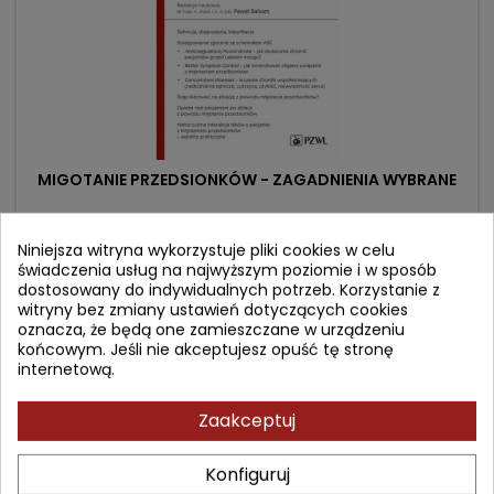
MIGOTANIE PRZEDSIONKÓW - ZAGADNIENIA WYBRANE
Autor: Paweł Balsam
Niniejsza witryna wykorzystuje pliki cookies w celu
świadczenia usług na najwyższym poziomie i w sposób
(0)
dostosowany do indywidualnych potrzeb. Korzystanie z
Seria W gabinecie lekarza POZ. Kardiologia.
witryny bez zmiany ustawień dotyczących cookies
oznacza, że będą one zamieszczane w urządzeniu
Cena
Cena
74,90 zł
89,00 zł
końcowym. Jeśli nie akceptujesz opuść tę stronę
internetową.
podstawowa
Dodaj do koszyka

Zaakceptuj
- 15,10 zł
favorite_border
Konfiguruj