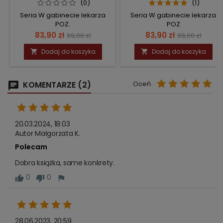
(0)
(1)
Seria W gabinecie lekarza
Seria W gabinecie lekarza
POZ.
POZ
Cena
Cena
Cena
Cena
83,90 zł
83,90 zł
99,00 zł
99,00 zł
podstawowa
podstawow
Dodaj do koszyka
Dodaj do koszyka


KOMENTARZE (2)
Oceń
20.03.2024, 18:03
Autor Małgorzata K.
Polecam
Dobra książka, same konkrety.
0
0
28.06.2023, 20:59