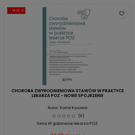
- 14,10 zł
favorite_border
CHOROBA ZWYRODNIENIOWA STAWÓW W PRAKTYCE
LEKARZA POZ - NOWE SPOJRZENIE
Autor: Kamil Koszela
(0)
Seria W gabinecie lekarza POZ.