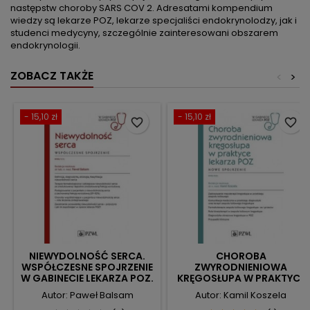
następstw choroby SARS COV 2. Adresatami kompendium
wiedzy są lekarze POZ, lekarze specjaliści endokrynolodzy, jak i
studenci medycyny, szczególnie zainteresowani obszarem
endokrynologii.
ZOBACZ TAKŻE
<
>
- 15,10 zł
- 15,10 zł
favorite_border
favorite_border
NIEWYDOLNOŚĆ SERCA.
CHOROBA
WSPÓŁCZESNE SPOJRZENIE
ZWYRODNIENIOWA
W GABINECIE LEKARZA POZ.
KRĘGOSŁUPA W PRAKTYCE
LEKARZA POZ - NOWE
Autor: Paweł Balsam
Autor: Kamil Koszela
SPOJRZENIE