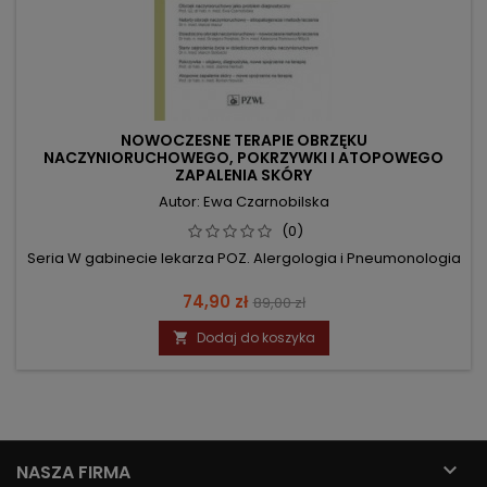
NOWOCZESNE TERAPIE OBRZĘKU
NACZYNIORUCHOWEGO, POKRZYWKI I ATOPOWEGO
ZAPALENIA SKÓRY
Autor: Ewa Czarnobilska
(0)
Seria W gabinecie lekarza POZ. Alergologia i Pneumonologia
Cena
Cena
74,90 zł
89,00 zł
podstawowa
Dodaj do koszyka


NASZA FIRMA