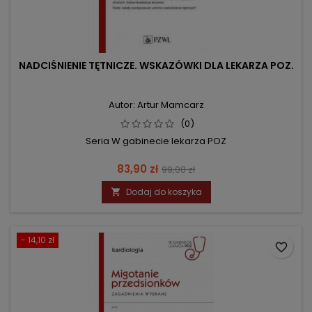
NADCIŚNIENIE TĘTNICZE. WSKAZÓWKI DLA LEKARZA POZ.
Autor: Artur Mamcarz
(0)
Seria W gabinecie lekarza POZ
Cena
Cena
83,90 zł
99,00 zł
podstawowa
Dodaj do koszyka

- 14,10 zł
favorite_border