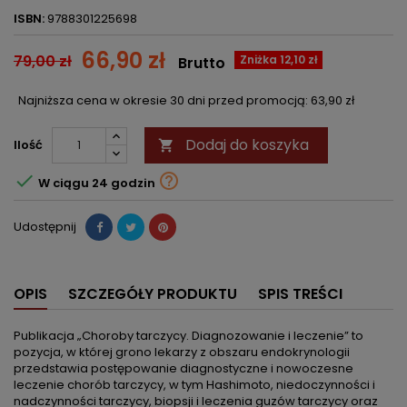
ISBN:
9788301225698
66,90 zł
79,00 zł
Zniżka 12,10 zł
Brutto
Najniższa cena w okresie 30 dni przed promocją:
63,90 zł
Dodaj do koszyka
Ilość



W ciągu 24 godzin
Udostępnij
OPIS
SZCZEGÓŁY PRODUKTU
SPIS TREŚCI
Publikacja „Choroby tarczycy. Diagnozowanie i leczenie” to
pozycja, w której grono lekarzy z obszaru endokrynologii
przedstawia postępowanie diagnostyczne i nowoczesne
leczenie chorób tarczycy, w tym Hashimoto, niedoczynności i
nadczynności tarczycy, biopsji i leczenia guzów tarczycy oraz