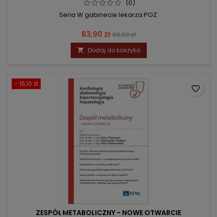
(0)
Seria W gabinecie lekarza POZ.
Cena
Cena
83,90 zł
99,00 zł
podstawowa
Dodaj do koszyka

- 15,10 zł
favorite_border
ZESPÓŁ METABOLICZNY - NOWE OTWARCIE