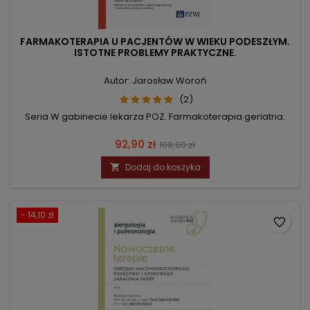
FARMAKOTERAPIA U PACJENTÓW W WIEKU PODESZŁYM.
ISTOTNE PROBLEMY PRAKTYCZNE.
Autor: Jarosław Woroń
(2)
Seria W gabinecie lekarza POZ. Farmakoterapia geriatria.
Cena
Cena
92,90 zł
109,00 zł
podstawowa
Dodaj do koszyka

- 14,10 zł
favorite_border