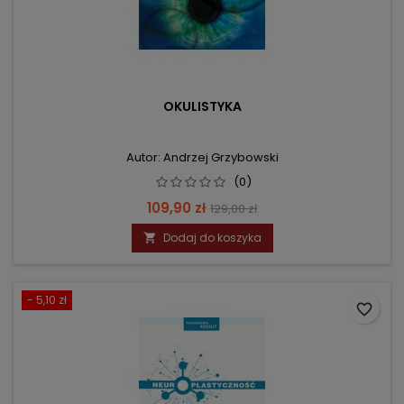
OKULISTYKA
Autor: Andrzej Grzybowski
(0)
Cena
Cena
109,90 zł
129,00 zł
podstawowa
Dodaj do koszyka

- 5,10 zł
favorite_border