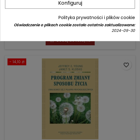
Konfiguruj
Autor: Tomasz Paprzycki
Polityka prywatności i plików cookie
(0)
Oświadczenie o plikach cookie zostało ostatnio zaktualizowane:
Cena
159,90 zł
2024-09-30
Dodaj do koszyka

- 14,10 zł
favorite_border