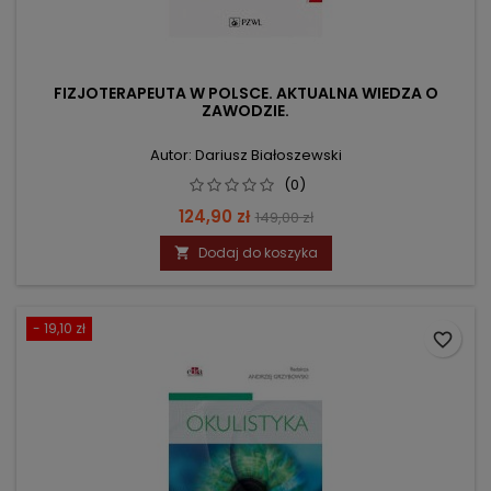
FIZJOTERAPEUTA W POLSCE. AKTUALNA WIEDZA O
ZAWODZIE.
Autor: Dariusz Białoszewski
(0)
Cena
Cena
124,90 zł
149,00 zł
podstawowa
Dodaj do koszyka

- 19,10 zł
favorite_border