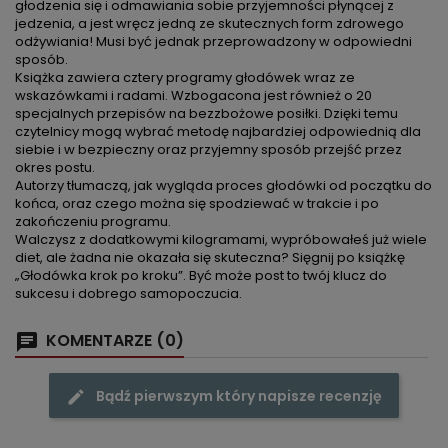
głodzenia się i odmawiania sobie przyjemności płynącej z
jedzenia, a jest wręcz jedną ze skutecznych form zdrowego
odżywiania! Musi być jednak przeprowadzony w odpowiedni
sposób.
Książka zawiera cztery programy głodówek wraz ze
wskazówkami i radami. Wzbogacona jest również o 20
specjalnych przepisów na bezzbożowe posiłki. Dzięki temu
czytelnicy mogą wybrać metodę najbardziej odpowiednią dla
siebie i w bezpieczny oraz przyjemny sposób przejść przez
okres postu.
Autorzy tłumaczą, jak wygląda proces głodówki od początku do
końca, oraz czego można się spodziewać w trakcie i po
zakończeniu programu.
Walczysz z dodatkowymi kilogramami, wypróbowałeś już wiele
diet, ale żadna nie okazała się skuteczna? Sięgnij po książkę
„Głodówka krok po kroku”. Być może post to twój klucz do
sukcesu i dobrego samopoczucia.
KOMENTARZE (0)
Bądź pierwszym który napisze recenzję