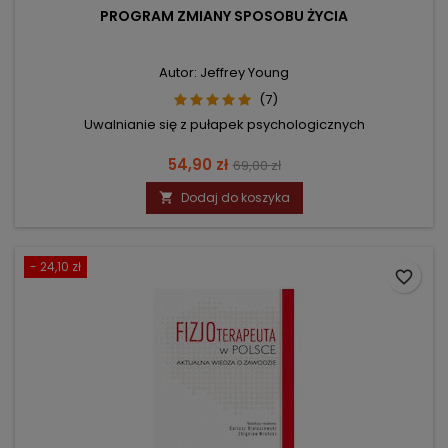
PROGRAM ZMIANY SPOSOBU ŻYCIA
Autor: Jeffrey Young
(7)
Uwalnianie się z pułapek psychologicznych
Cena
Cena
54,90 zł
69,00 zł
podstawowa
Dodaj do koszyka

- 24,10 zł
favorite_border