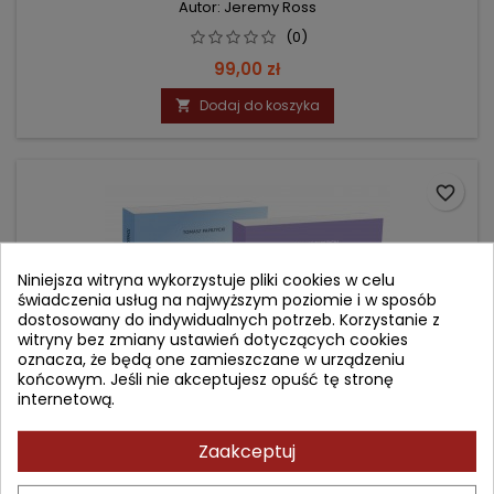
Autor: Jeremy Ross
(0)
Cena
99,00 zł
Dodaj do koszyka

favorite_border
Niniejsza witryna wykorzystuje pliki cookies w celu
świadczenia usług na najwyższym poziomie i w sposób
dostosowany do indywidualnych potrzeb. Korzystanie z
witryny bez zmiany ustawień dotyczących cookies
oznacza, że będą one zamieszczane w urządzeniu
końcowym. Jeśli nie akceptujesz opuść tę stronę
internetową.
Zaakceptuj
PAKIET: CZTERY FILARY ZDROWIA + W POSZUKIWANIU
DIAGNOZY