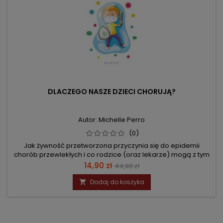
DLACZEGO NASZE DZIECI CHORUJĄ?
Autor: Michelle Perro
(0)
Jak żywność przetworzona przyczynia się do epidemii
chorób przewlekłych i co rodzice (oraz lekarze) mogą z tym
zrobić
Cena
Cena
14,90 zł
44,90 zł
podstawowa
Dodaj do koszyka
