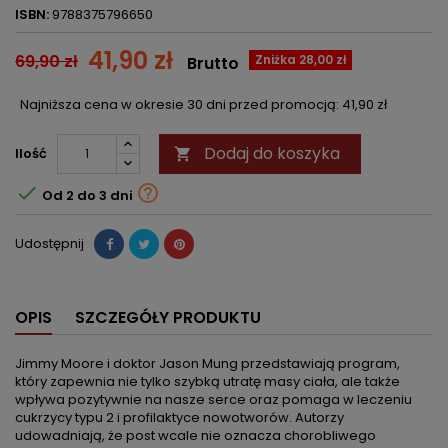
ISBN:
9788375796650
41,90 zł
69,90 zł
Zniżka 28,00 zł
Brutto
Najniższa cena w okresie 30 dni przed promocją:
41,90 zł
Dodaj do koszyka
Ilość



Od 2 do 3 dni
Udostępnij
OPIS
SZCZEGÓŁY PRODUKTU
Jimmy Moore i doktor Jason Mung przedstawiają program,
który zapewnia nie tylko szybką utratę masy ciała, ale także
wpływa pozytywnie na nasze serce oraz pomaga w leczeniu
cukrzycy typu 2 i profilaktyce nowotworów. Autorzy
udowadniają, że post wcale nie oznacza chorobliwego