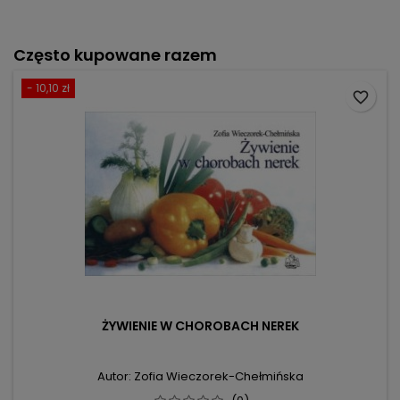
Często kupowane razem
- 10,10 zł
favorite_border
ŻYWIENIE W CHOROBACH NEREK
Autor: Zofia Wieczorek-Chełmińska