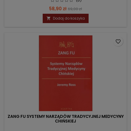
(0)
Cena
Cena
58,90 zł
69,00 zł
podstawowa
Dodaj do koszyka

favorite_border
ZANG FU SYSTEMY NARZĄDÓW TRADYCYJNEJ MEDYCYNY
CHIŃSKIEJ