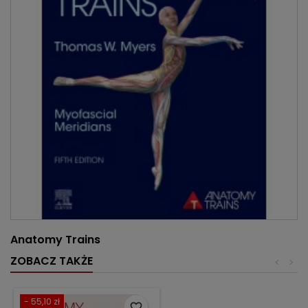
Anatomy Trains
ZOBACZ TAKŻE
<
>
- 55,10 zł
favorite_border