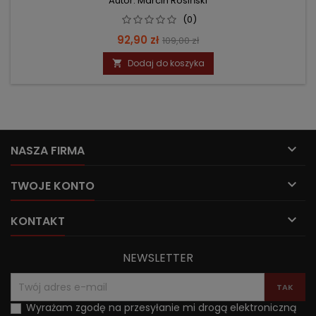
Autor: Marcin Rosiński
(0)
Cena
Cena
92,90 zł
109,00 zł
podstawowa
Dodaj do koszyka


NASZA FIRMA

TWOJE KONTO

KONTAKT
NEWSLETTER
Wyrażam zgodę na przesyłanie mi drogą elektroniczną