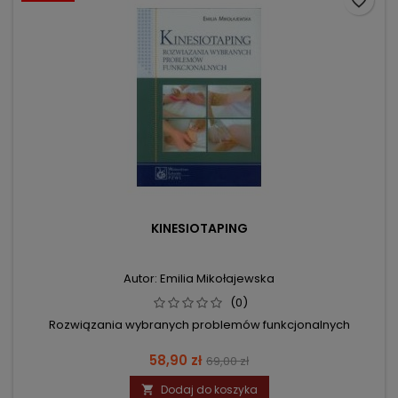
favorite_border
KINESIOTAPING
Autor: Emilia Mikołajewska
(0)
Rozwiązania wybranych problemów funkcjonalnych
Cena
Cena
58,90 zł
69,00 zł
podstawowa
Dodaj do koszyka
