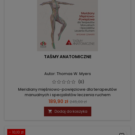
TAŚMY ANATOMICZNE
Autor: Thomas W. Myers
(0)
Meridiany mięśniowo-powięziowe dla terapeutów
manualnych i specjalistów leczenia ruchem
Cena
Cena
189,90 zł
245,00 zł
podstawowa
Dodaj do koszyka

- 10,10 zł