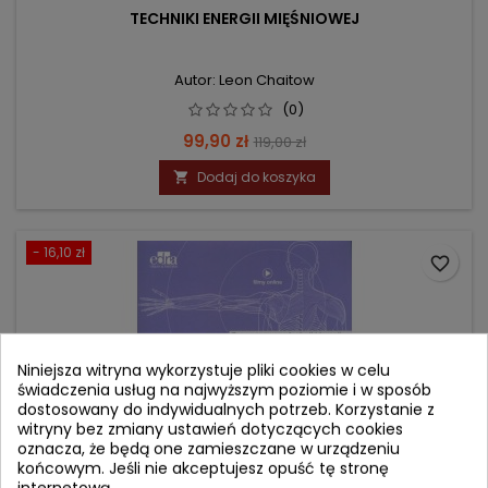
TECHNIKI ENERGII MIĘŚNIOWEJ
Autor: Leon Chaitow
(0)
Cena
Cena
99,90 zł
119,00 zł
podstawowa
Dodaj do koszyka

- 16,10 zł
favorite_border
Niniejsza witryna wykorzystuje pliki cookies w celu
świadczenia usług na najwyższym poziomie i w sposób
dostosowany do indywidualnych potrzeb. Korzystanie z
witryny bez zmiany ustawień dotyczących cookies
oznacza, że będą one zamieszczane w urządzeniu
końcowym. Jeśli nie akceptujesz opuść tę stronę
internetową.