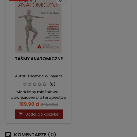
TAŚMY ANATOMICZNE
Autor: Thomas W. Myers
(0)
Meridiany mięśniowo-
powięziowe dla terapeutów
manualnych i specjalistów
Cena
Cena
189,90 zł
245,00 zł
leczenia ruchem
podstawowa
Dodaj do koszyka

KOMENTARZE (0)