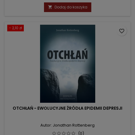
podstawowa
Dodaj do koszyka

- 2,10 zł
favorite_border
OTCHŁAŃ - EWOLUCYJNE ŹRÓDŁA EPIDEMII DEPRESJI
Autor: Jonathan Rottenberg
(0)