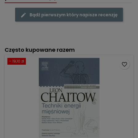
Bądź pierwszym który napisze recenzję
Często kupowane razem
- 19,10 zł
favorite_border