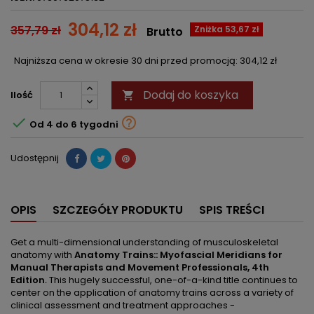
304,12 zł
357,79 zł
Zniżka 53,67 zł
Brutto
Najniższa cena w okresie 30 dni przed promocją:
304,12 zł
Dodaj do koszyka
Ilość



Od 4 do 6 tygodni
Udostępnij
OPIS
SZCZEGÓŁY PRODUKTU
SPIS TREŚCI
Get a multi-dimensional understanding of musculoskeletal
anatomy with
Anatomy Trains:: Myofascial Meridians for
Manual Therapists and Movement Professionals, 4th
Edition
.
This hugely successful, one-of-a-kind title continues to
center on the application of anatomy trains across a variety of
clinical assessment and treatment approaches -