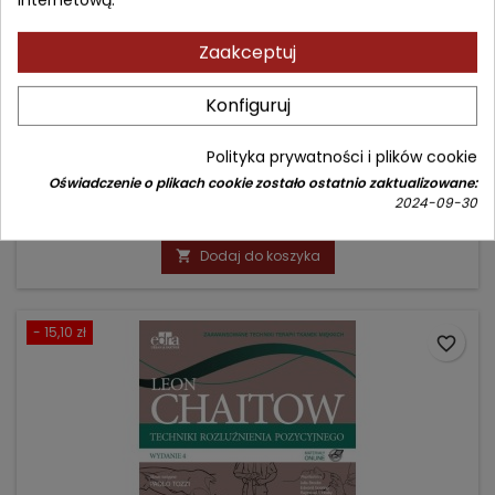
Zaakceptuj
TECHNIKI NERWOWO-MIĘŚNIOWE
Konfiguruj
Autor: Leon Chaitow
(0)
Polityka prywatności i plików cookie
Zaawansowane techniki terapii tkanek miękkich
Oświadczenie o plikach cookie zostało ostatnio zaktualizowane:
2024-09-30
Cena
Cena
92,90 zł
109,00 zł
podstawowa
Dodaj do koszyka

- 15,10 zł
favorite_border