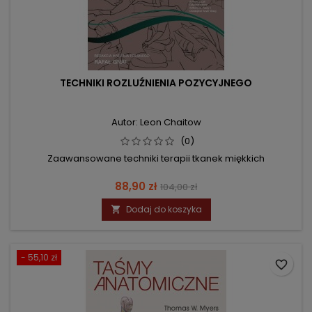
TECHNIKI ROZLUŹNIENIA POZYCYJNEGO
Autor: Leon Chaitow
(0)
Zaawansowane techniki terapii tkanek miękkich
Cena
Cena
88,90 zł
104,00 zł
podstawowa
Dodaj do koszyka

- 55,10 zł
favorite_border