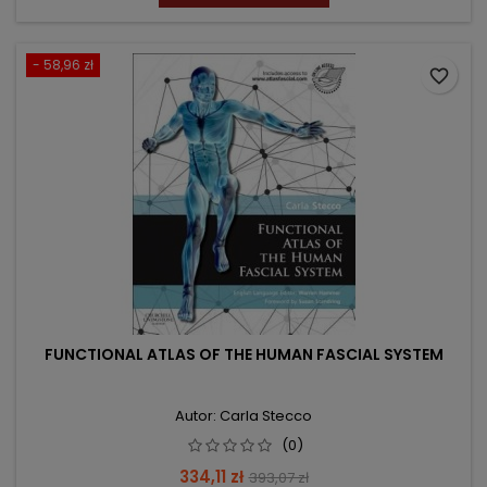
- 58,96 zł
favorite_border
FUNCTIONAL ATLAS OF THE HUMAN FASCIAL SYSTEM
Autor: Carla Stecco
(0)
Cena
Cena
334,11 zł
393,07 zł