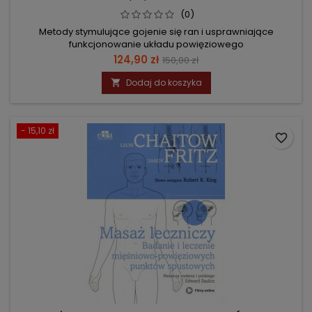
(0)
Metody stymulujące gojenie się ran i usprawniające
funkcjonowanie układu powięziowego
Cena
Cena
124,90 zł
150,00 zł
podstawowa
Dodaj do koszyka

- 15,10 zł
favorite_border