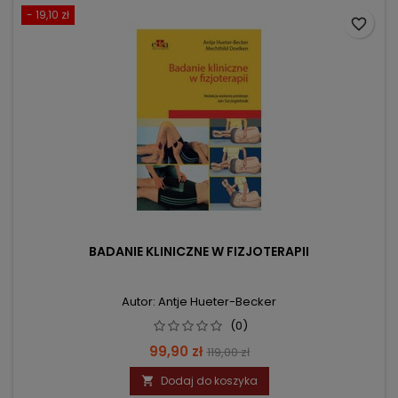
- 19,10 zł
favorite_border
BADANIE KLINICZNE W FIZJOTERAPII
Autor: Antje Hueter-Becker
(0)
Cena
Cena
99,90 zł
119,00 zł
podstawowa
Dodaj do koszyka
