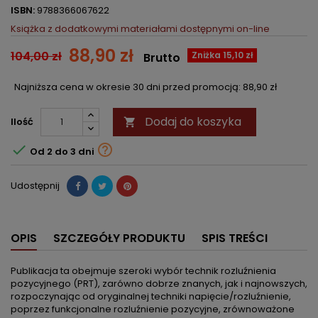
ISBN:
9788366067622
Książka z dodatkowymi materiałami dostępnymi on-line
88,90 zł
104,00 zł
Zniżka 15,10 zł
Brutto
Najniższa cena w okresie 30 dni przed promocją:
88,90 zł
Dodaj do koszyka
Ilość



Od 2 do 3 dni
Udostępnij
OPIS
SZCZEGÓŁY PRODUKTU
SPIS TREŚCI
Publikacja ta obejmuje szeroki wybór technik rozluźnienia
pozycyjnego (PRT), zarówno dobrze znanych, jak i najnowszych,
rozpoczynając od oryginalnej techniki napięcie/rozluźnienie,
poprzez funkcjonalne rozluźnienie pozycyjne, zrównoważone