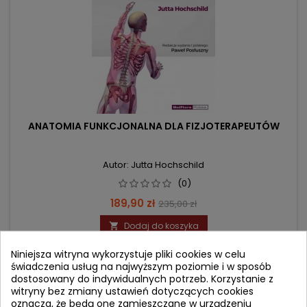
ANATOMIA FUNKCJONALNA DLA FIZJOTERAPEUTÓW
Autor: Jutta Hochschild
(0)
Cena
Cena
189,90 zł
235,00 zł
podstawowa
Dodaj do koszyka

Niniejsza witryna wykorzystuje pliki cookies w celu
świadczenia usług na najwyższym poziomie i w sposób
- 15,10 zł
dostosowany do indywidualnych potrzeb. Korzystanie z
favorite_border
witryny bez zmiany ustawień dotyczących cookies
oznacza, że będą one zamieszczane w urządzeniu