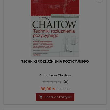
TECHNIKI ROZLUŹNIENIA POZYCYJNEGO
Autor: Leon Chaitow
(0)
Cena
Cena
88,90 zł
104,00 zł
podstawowa
Dodaj do koszyka
