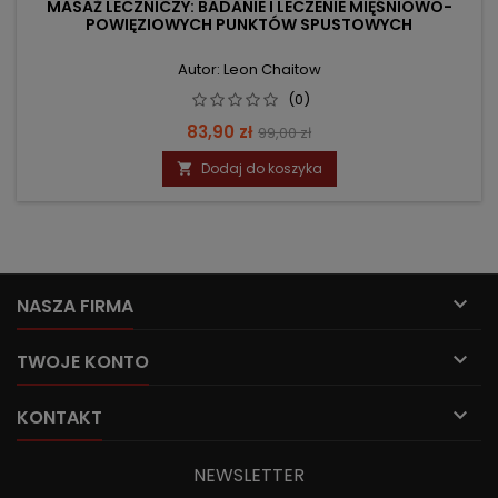
MASAŻ LECZNICZY: BADANIE I LECZENIE MIĘŚNIOWO-
POWIĘZIOWYCH PUNKTÓW SPUSTOWYCH
Autor: Leon Chaitow
(0)
Cena
Cena
83,90 zł
99,00 zł
podstawowa
Dodaj do koszyka


NASZA FIRMA

TWOJE KONTO

KONTAKT
NEWSLETTER