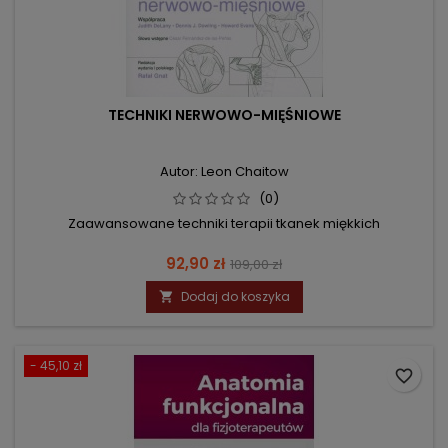
TECHNIKI NERWOWO-MIĘŚNIOWE
Autor: Leon Chaitow
(0)
Zaawansowane techniki terapii tkanek miękkich
Cena
Cena
92,90 zł
109,00 zł
podstawowa
Dodaj do koszyka

- 45,10 zł
favorite_border