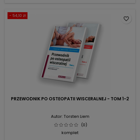
- 54,10 zł
favorite_border
PRZEWODNIK PO OSTEOPATII WISCERALNEJ - TOM 1-2
Autor: Torsten Liem
(0)
komplet