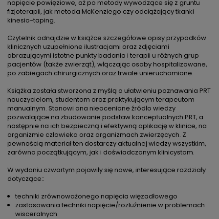
napięcie powięziowe, aż po metody wywodzące się z gruntu
fizjoterapii, jak metoda McKenziego czy odciążający tkanki
kinesio-taping.
Czytelnik odnajdzie w książce szczegółowe opisy przypadków
klinicznych uzupełnione ilustracjami oraz zdjęciami
obrazującymi istotne punkty badania i terapii u różnych grup
pacjentów (także zwierząt), włączając osoby hospitalizowane,
po zabiegach chirurgicznych oraz trwale unieruchomione.
Książka została stworzona z myślą o ułatwieniu poznawania PRT
nauczycielom, studentom oraz praktykującym terapeutom
manualnym. Stanowi ona nieocenione źródło wiedzy
pozwalające na zbudowanie podstaw konceptualnych PRT, a
następnie na ich bezpieczną i efektywną aplikację w klinice, na
organizmie człowieka oraz organizmach zwierzęcych. Z
pewnością materiał ten dostarczy aktualnej wiedzy wszystkim,
zarówno początkującym, jak i doświadczonym klinicystom.
W wydaniu czwartym pojawiły się nowe, interesujące rozdziały
dotyczące::
techniki zrównoważonego napięcia więzadłowego
zastosowania techniki napięcie/rozluźnienie w problemach
wisceralnych