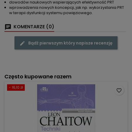
dowodów naukowych wspierających efektywność PRT
wprowadzenia nowych koncepcji, jak np. wykorzystania PRT
w terapii dysfunkcji systemu powięziowego.
KOMENTARZE (0)
Bądź pierwszym który napisze recenzję
Często kupowane razem
- 16,10 zł
favorite_border