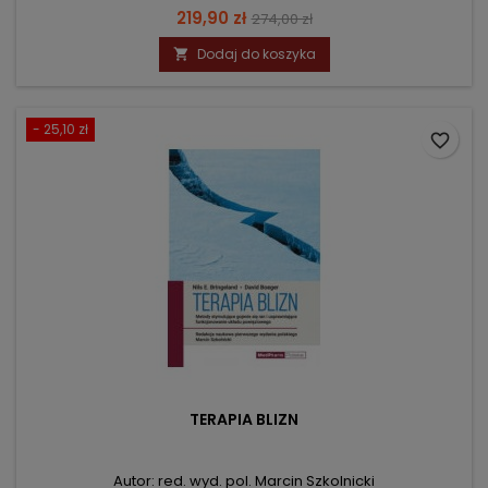
Cena
Cena
219,90 zł
274,00 zł
podstawowa
Dodaj do koszyka

- 25,10 zł
favorite_border
TERAPIA BLIZN
Autor: red. wyd. pol. Marcin Szkolnicki