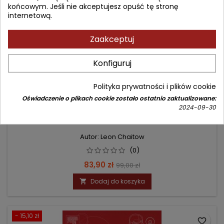
końcowym. Jeśli nie akceptujesz opuść tę stronę
internetową.
Zaakceptuj
Konfiguruj
Polityka prywatności i plików cookie
Oświadczenie o plikach cookie zostało ostatnio zaktualizowane:
2024-09-30
MASAŻ LECZNICZY: BÓLE DOLNEGO ODCINKA
KRĘGOSŁUPA I MIEDNICY
Autor: Leon Chaitow
(0)
Cena
Cena
83,90 zł
99,00 zł
podstawowa
Dodaj do koszyka

- 15,10 zł
favorite_border