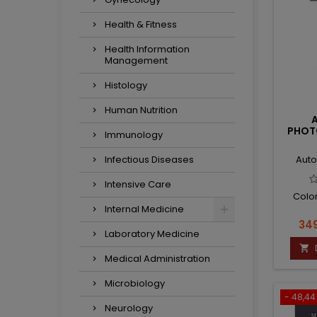
Health & Fitness
Health Information
Management
Histology
Human Nutrition
PHOT
Immunology
Infectious Diseases
Auto
Intensive Care
Color
Internal Medicine
Ce
349
Laboratory Medicine

Medical Administration
Microbiology
- 48,44 
Neurology