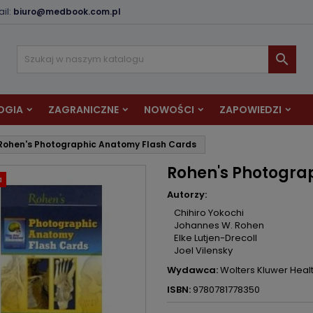
il:
biuro@medbook.com.pl
odaj do listy życzeń
twórz listę życzeń
aloguj się

Utwórz nową listę
sisz być zalogowany by zapisać produkty na swojej liście życzeń.
zwa listy życzeń
OGIA
ZAGRANICZNE
NOWOŚCI
ZAPOWIEDZI
Anuluj
Zaloguj si
Rohen's Photographic Anatomy Flash Cards
Anuluj
Utwórz listę życze
Rohen's Photogra
a
Autorzy:
Chihiro Yokochi
Johannes W. Rohen
Elke Lutjen-Drecoll
Joel Vilensky
Wydawca:
Wolters Kluwer Heal
ISBN:
9780781778350