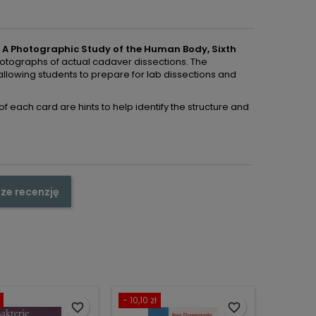
: A Photographic Study of the Human Body, Sixth
 photographs of actual cadaver dissections. The
allowing students to prepare for lab dissections and
f each card are hints to help identify the structure and
ze recenzję
- 10,10 zł
favorite_border
favorite_border