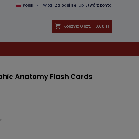

Polski
Witaj,
Zaloguj się
lub
Stwórz konto
×
×
×
shopping_cart
Koszyk:
0
szt. - 0,00 zł
ę
ń
phic Anatomy Flash Cards
th