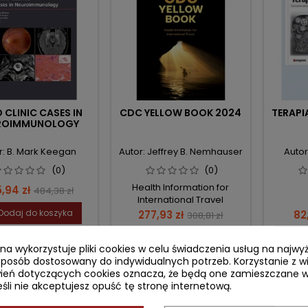
 CLINIC CASES IN
CDC YELLOW BOOK 2024
TERAPIA
ROIMMUNOLOGY
r: B. Mark Keegan
Autor: Jeffrey B. Nemhauser
Autor
(0)
(0)
Health Information for
na
Cena
,94 zł
484,38 zł
International Travel
podstawowa
Dodaj do koszyka
Cena
Cena
Ce
277,93 zł
82
308,81 zł
podstawowa
Dodaj do koszyka


ryna wykorzystuje pliki cookies w celu świadczenia usług na najw
sposób dostosowany do indywidualnych potrzeb. Korzystanie z w
ień dotyczących cookies oznacza, że będą one zamieszczane w
li nie akceptujesz opuść tę stronę internetową.