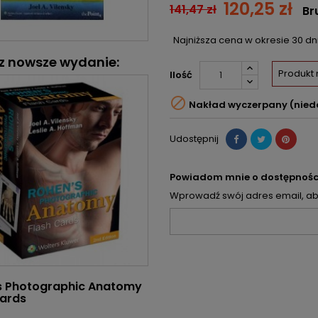
120,25 zł
141,47 zł
Br
Najniższa cena w okresie 30 d
z nowsze wydanie:
Produkt
Ilość

Nakład wyczerpany (nied
Udostępnij
Powiadom mnie o dostępnośc
Wprowadź swój adres email, aby
s Photographic Anatomy
Cards