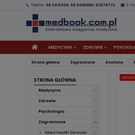
Telefon:
58 3415438; 58 3406065; 512176773
E-ma
D
U
Z
add_circle_outline
Mu
Na
MEDYCYNA
ZDROWIE
PSYCHOL
Strona główna
Zagraniczne
Anatomy
Obniżk
STRONA GŁÓWNA
Medycyna
Zdrowie
Psychologia
Zagraniczne
Allied Health Services