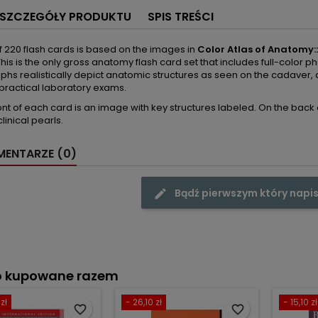
SZCZEGÓŁY PRODUKTU
SPIS TREŚCI
of 220 flash cards is based on the images in
Color Atlas of Anatomy:
 This is the only gross anatomy flash card set that includes full-color
hs realistically depict anatomic structures as seen on the cadaver, 
 practical laboratory exams.
ont of each card is an image with key structures labeled. On the back o
linical pearls.
ENTARZE (0)
Bądź pierwszym który napis
o kupowane razem
zł
- 26,10 zł
- 15,10 zł
favorite_border
favorite_border