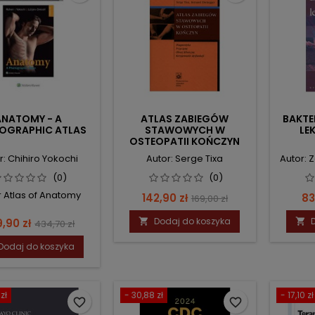
ANATOMY - A
ATLAS ZABIEGÓW
BAKTER
OGRAPHIC ATLAS
STAWOWYCH W
LE
OSTEOPATII KOŃCZYN
r: Chihiro Yokochi
Autor: Serge Tixa
Autor: 
(0)
(0)
 Atlas of Anatomy
Cena
Cena
C
142,90 zł
83
169,00 zł
podstawowa
na
Cena
Dodaj do koszyka
,90 zł


434,70 zł
podstawowa
Dodaj do koszyka
zł
- 30,88 zł
- 17,10 zł
favorite_border
favorite_border