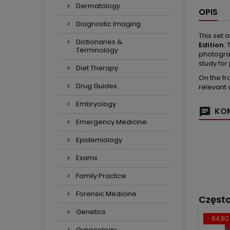
Dermatology
OPIS
Diagnostic Imaging
This set 
Dictionaries &
Edition
.
Terminology
photograp
study for
Diet Therapy
On the fr
Drug Guides
relevant c
Embryology
KOM
Emergency Medicine
Epidemiology
Exams
Family Practice
Forensic Medicine
Częst
Genetics
- 84,80 
Gynecology