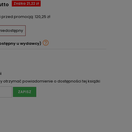
Zniżka 21,22 zł
utto
ni przed promocją:
120,25 zł
 niedostępny

ostępny u wydawcy)
i
 otrzymać powiadomienie o dostępności tej książki
ZAPISZ