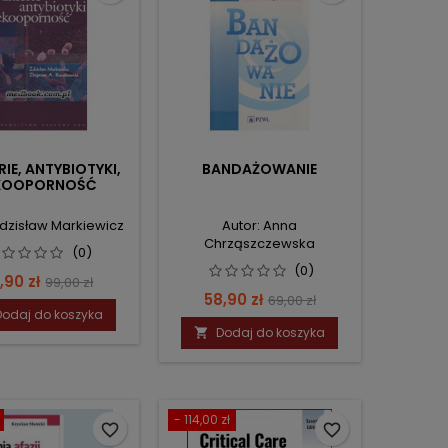
IE, ANTYBIOTYKI,
BANDAŻOWANIE
KOOPORNOŚĆ
Zdzisław Markiewicz
Autor: Anna
Chrząszczewska
(0)
(0)
ena
Cena
,90 zł
99,00 zł
Cena
Cena
58,90 zł
69,00 zł
podstawowa
Dodaj do koszyka
podstawowa
Dodaj do koszyka

- 114,00 zł
favorite_border
favorite_border