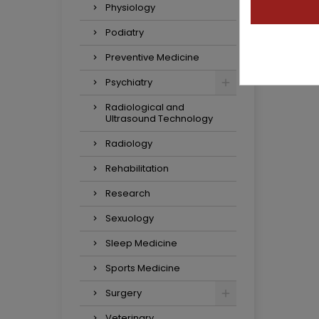
Physiology
Podiatry
Preventive Medicine
Psychiatry
Radiological and
Ultrasound Technology
Radiology
Rehabilitation
Research
Sexuology
Sleep Medicine
Sports Medicine
Surgery
Veterinary