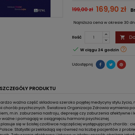
169,90 zł
199,00 zł
B
Najniższa cena w okresie 30 d
Do
Ilość



W ciągu 24 godzin
Udostępnij
SZCZEGÓŁY PRODUKTU
 bardzo ważna część składowa szeroko pojętej medycyny stylu życia,
pii chorób psychicznych. Światowa Organizacja Zdrowia wymienia p
em, m.in. zaburzenia nastroju, depresję czy zaburzenia afektywne i lę
e ważne i pomagają w osiągnięciu harmonii psychicznej.
plasuje się w ścisłej czołówce najczęściej występujących chorób:: ci
 Polsce. Statystki przekładają się również na liczbę pacjentów z p
znych. Zaburzenia afektywne i lękowe w istotny sposób obniżają ja