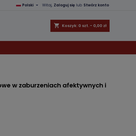

Polski
Witaj,
Zaloguj się
lub
Stwórz konto
×
×
×
shopping_cart
Koszyk:
0
szt. - 0,00 zł
ę
ń
owe w zaburzeniach afektywnych i