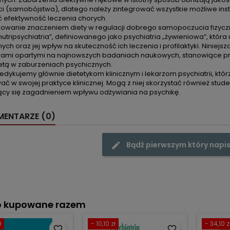
ci (samobójstwa), dlatego należy zintegrować wszystkie możliwe inst
ć efektywność leczenia chorych.
sowanie znaczeniem diety w regulacji dobrego samopoczucia fizyczne
nutripsychiatria”, definiowanego jako psychiatria „żywieniowa”, któr
ych oraz jej wpływ na skuteczność ich leczenia i profilaktyki. Niniejsz
jami opartymi na najnowszych badaniach naukowych, stanowiące 
ietą w zaburzeniach psychicznych.
edykujemy głównie dietetykom klinicznym i lekarzom psychiatrii, któ
ć w swojej praktyce klinicznej. Mogą z niej skorzystać również stu
jący się zagadnieniem wpływu odżywiania na psychikę.
ENTARZE (0)
Bądź pierwszym który napis
o kupowane razem
ł
- 10,10 zł
- 34,10 z
favorite_border
favorite_border