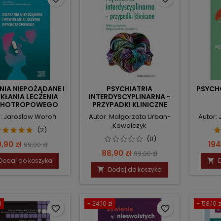
NIA NIEPOŻĄDANE I
PSYCHIATRIA
PSYCH
KŁANIA LECZENIA
INTERDYSCYPLINARNA -
CHOTROPOWEGO
PRZYPADKI KLINICZNE
r: Jarosław Woroń
Autor: Małgorzata Urban-
Autor:
Kowalczyk
(2)
(0)
ena
Cena
Ce
,90 zł
194
99,00 zł
Cena
Cena
88,90 zł
99,00 zł
podstawowa
Dodaj do koszyka

podstawowa
Dodaj do koszyka

ł
- 24,10 zł
- 58,10 z
favorite_border
favorite_border