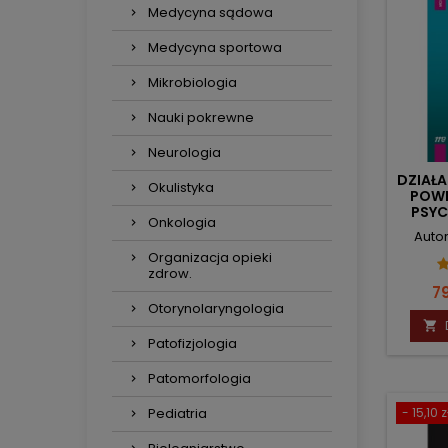
Medycyna sądowa
Medycyna sportowa
Mikrobiologia
Nauki pokrewne
Neurologia
DZIAŁA
Okulistyka
POWI
PSY
Onkologia
Auto
Organizacja opieki
zdrow.
C
79
Otorynolaryngologia

Patofizjologia
Patomorfologia
- 15,10 z
Pediatria