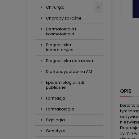
Chirurgia
Choroby zakaźne
Dermatologia i
kosmetologia
Diagnostyka
laboratoryjna
Diagnostyka obrazowa
Dla kandydatów na AM
Epidemiologia i zdr.
publiczne
OPIS
Farmacja
Dieta to
Farmakologia
tym tera
odżywiani
Fizjologia
niezwykl
Depresja 
Genetyka
1,5 mln w
dietetyc