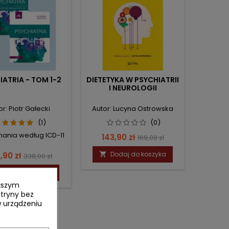
IATRIA - TOM 1-2
DIETETYKA W PSYCHIATRII
I NEUROLOGII
or: Piotr Gałecki
Autor: Lucyna Ostrowska
(1)
(0)
ania według ICD-11
Cena
Cena
143,90 zł
169,00 zł
podstawowa
na
Cena
Dodaj do koszyka
,90 zł

338,00 zł
podstawowa
Dodaj do koszyka
yższym
itryny bez
 urządzeniu