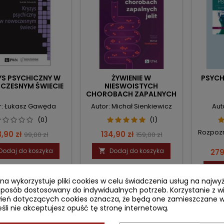
YS PSYCHICZNY W
ŻYWIENIE W
PSYCH
ZESNYM ŚWIECIE
NIESWOISTYCH
CHOROBACH ZAPALNYCH
JELIT
r: Łukasz Gawęda
Autor: Michał Sienkiewicz
Aut
(0)
(1)
Rozpozn
ena
Cena
Cena
Cena
,90 zł
134,90 zł
99,00 zł
159,00 zł
podstawowa
podstawowa
Dodaj do koszyka
Dodaj do koszyka
Ce

279

ryna wykorzystuje pliki cookies w celu świadczenia usług na najw
sposób dostosowany do indywidualnych potrzeb. Korzystanie z w
ień dotyczących cookies oznacza, że będą one zamieszczane w
li nie akceptujesz opuść tę stronę internetową.