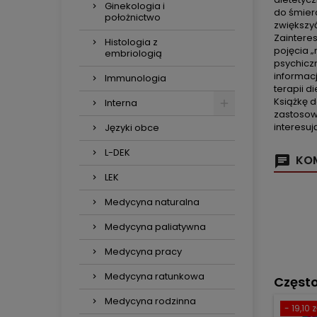
Ginekologia i
do śmier
położnictwo
zwiększy
Zaintere
Histologia z
pojęcia „
embriologią
psychiczn
informac
Immunologia
terapii d
Książkę d
Interna
zastosowa
interesu
Języki obce
L-DEK
KOM
LEK
Medycyna naturalna
Medycyna paliatywna
Medycyna pracy
Medycyna ratunkowa
Częst
Medycyna rodzinna
- 19,10 z