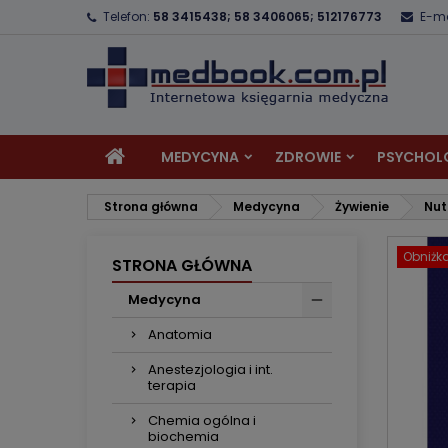
Telefon:
58 3415438; 58 3406065; 512176773
E-ma
D
U
Z
add_circle_outline
Mu
Na
MEDYCYNA
ZDROWIE
PSYCHOL
Strona główna
Medycyna
Żywienie
Nut
Obniżk
STRONA GŁÓWNA
Medycyna
Anatomia
Anestezjologia i int.
terapia
Chemia ogólna i
biochemia