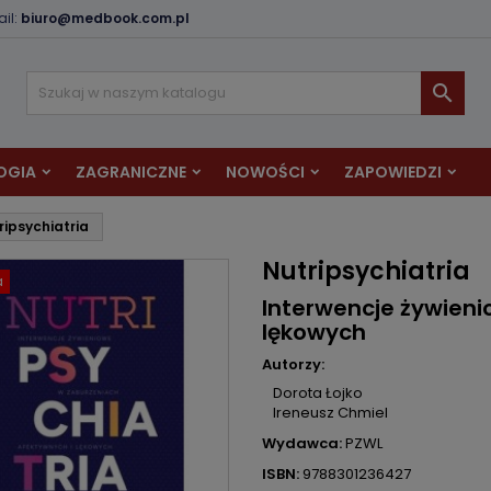
il:
biuro@medbook.com.pl
odaj do listy życzeń
twórz listę życzeń
aloguj się

Utwórz nową listę
sisz być zalogowany by zapisać produkty na swojej liście życzeń.
zwa listy życzeń
OGIA
ZAGRANICZNE
NOWOŚCI
ZAPOWIEDZI
Anuluj
Zaloguj si
ripsychiatria
Anuluj
Utwórz listę życze
Nutripsychiatria
a
Interwencje żywieni
lękowych
Autorzy:
Dorota Łojko
Ireneusz Chmiel
Wydawca:
PZWL
ISBN:
9788301236427