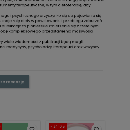
rumenty terapeutyczne, w tym dietoterapię, aby
go i psychicznego przyczyniło się do pojawienia się
a uznaje rolę diety w powstawaniu i przebiegu zaburzeń
a publikacja to pionierskie zmierzenie się z rzetelnymi
próbę kompleksowego przedstawienia możliwości
rzy wiele wiadomości z publikacji będą mogli
denci medycyny, psycholodzy i terapeuci oraz wszyscy
ze recenzję
ł
- 24,10 zł
favorite_border
favorite_border