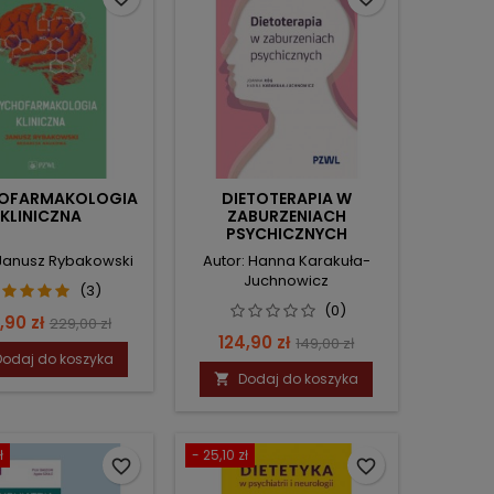
OFARMAKOLOGIA
DIETOTERAPIA W
KLINICZNA
ZABURZENIACH
PSYCHICZNYCH
 Janusz Rybakowski
Autor: Hanna Karakuła-
Juchnowicz
(3)
(0)
na
Cena
,90 zł
229,00 zł
Cena
Cena
124,90 zł
149,00 zł
podstawowa
Dodaj do koszyka
podstawowa
Dodaj do koszyka

ł
- 25,10 zł
favorite_border
favorite_border