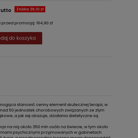
Zniżka 29,10 zł
rutto
ni przed promocją:
164,90 zł
daj do koszyka
 mogąca stanowić cenny element skutecznej terapii, w
onad 50 jednostek chorobowych związanych ze złym
kowe, a jak się okazuje, działania dietetyczne są
erpi na nią około 350 mln osób na świecie, w tym około
roblemami psychicznymi przyjmowanych w gabinetach
kość życia, a nieodpowiednio leczone mogą doprowadzić