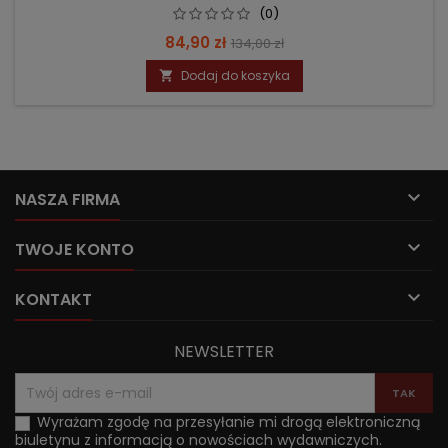
(0)
Cena
Cena
84,90 zł
134,00 zł
podstawowa
Dodaj do koszyka


NASZA FIRMA

TWOJE KONTO

KONTAKT
NEWSLETTER
Wyrażam zgodę na przesyłanie mi drogą elektroniczną
biuletynu z informacją o nowościach wydawniczych.