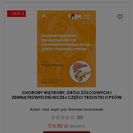
- 24,10 zł
favorite_border
CHOROBY WĄTROBY, DRÓG ŻÓŁCIOWYCH I
ZEWNĄTRZWYDZIELNICZEJ CZĘŚCI TRZUSTKI U PSÓW
Autor: red. wyd. pol. Roman Lechowski
(0)
Cena
Cena
174,90 zł
199,00 zł