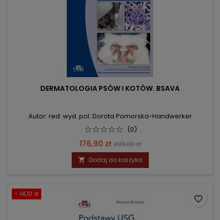
DERMATOLOGIA PSÓW I KOTÓW. BSAVA
Autor: red. wyd. pol. Dorota Pomorska-Handwerker
(0)
Cena
Cena
176,90 zł
209,00 zł
podstawowa
Dodaj do koszyka

- 14,10 zł
favorite_border