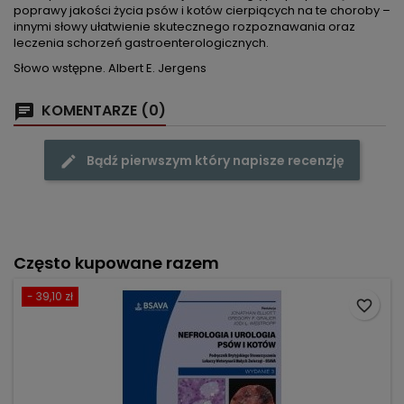
poprawy jakości życia psów i kotów cierpiących na te choroby –
innymi słowy ułatwienie skutecznego rozpoznawania oraz
leczenia schorzeń gastroenterologicznych.
Słowo wstępne. Albert E. Jergens
KOMENTARZE (0)
Bądź pierwszym który napisze recenzję
Często kupowane razem
- 39,10 zł
favorite_border