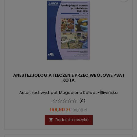
ANESTEZJOLOGIA I LECZENIE PRZECIWBÓLOWE PSA I
KOTA
Autor: red. wyd. pol. Magdalena Kalwas-Śliwińska
(0)
Cena
Cena
169,90 zł
199,00 zł
podstawowa
Dodaj do koszyka
