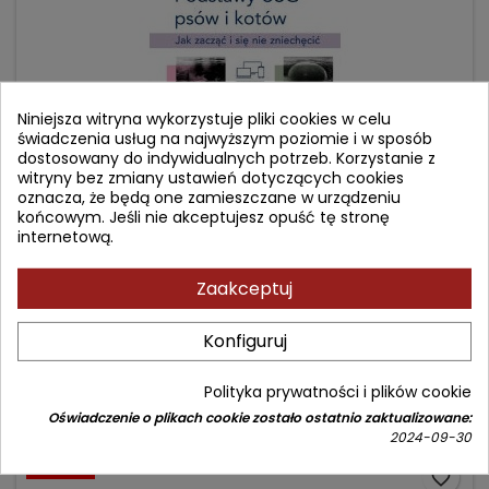
Niniejsza witryna wykorzystuje pliki cookies w celu
świadczenia usług na najwyższym poziomie i w sposób
dostosowany do indywidualnych potrzeb. Korzystanie z
witryny bez zmiany ustawień dotyczących cookies
oznacza, że będą one zamieszczane w urządzeniu
końcowym. Jeśli nie akceptujesz opuść tę stronę
PODSTAWY USG PSÓW I KOTÓW. JAK ZACZĄĆ I SIĘ NIE
internetową.
ZNIECHĘCIĆ.
Zaakceptuj
Autor: Wojciech Borawski
(0)
Konfiguruj
Cena
Cena
74,90 zł
89,00 zł
podstawowa
Polityka prywatności i plików cookie
Dodaj do koszyka

Oświadczenie o plikach cookie zostało ostatnio zaktualizowane:
2024-09-30
- 29,10 zł
favorite_border