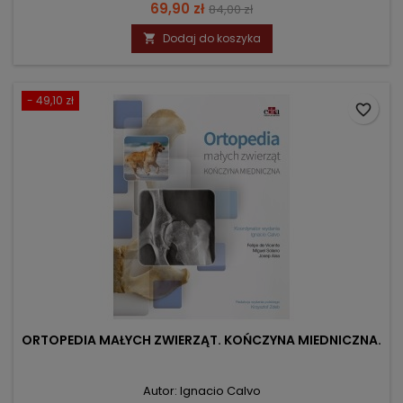
Cena
Cena
69,90 zł
84,00 zł
podstawowa
Dodaj do koszyka

- 49,10 zł
favorite_border
ORTOPEDIA MAŁYCH ZWIERZĄT. KOŃCZYNA MIEDNICZNA.
Autor: Ignacio Calvo