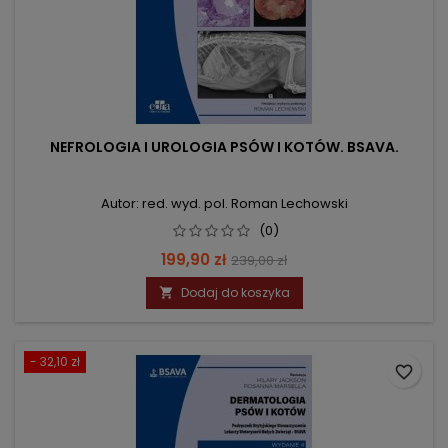
NEFROLOGIA I UROLOGIA PSÓW I KOTÓW. BSAVA.
Autor: red. wyd. pol. Roman Lechowski
(0)
Cena
Cena
199,90 zł
239,00 zł
podstawowa
Dodaj do koszyka

- 32,10 zł
favorite_border