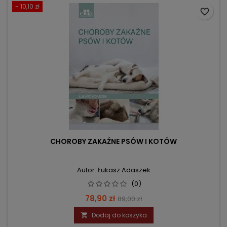
- 10,10 zł
favorite_border
CHOROBY ZAKAŹNE PSÓW I KOTÓW
Autor: Łukasz Adaszek
(0)
Cena
Cena
78,90 zł
89,00 zł
podstawowa
Dodaj do koszyka
