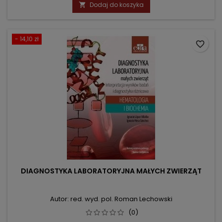
podstawowa
Dodaj do koszyka

- 14,10 zł
favorite_border
DIAGNOSTYKA LABORATORYJNA MAŁYCH ZWIERZĄT
Autor: red. wyd. pol. Roman Lechowski
(0)