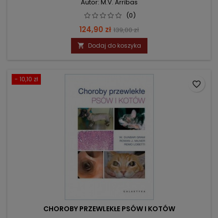
Autor: M.V. Arribas
(0)
Cena
Cena
124,90 zł
139,00 zł
podstawowa
Dodaj do koszyka

- 10,10 zł
favorite_border
CHOROBY PRZEWLEKŁE PSÓW I KOTÓW