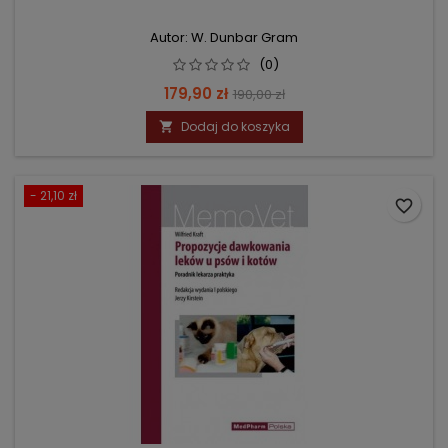
Autor: W. Dunbar Gram
(0)
Cena
Cena
179,90 zł
190,00 zł
podstawowa
Dodaj do koszyka

- 21,10 zł
favorite_border