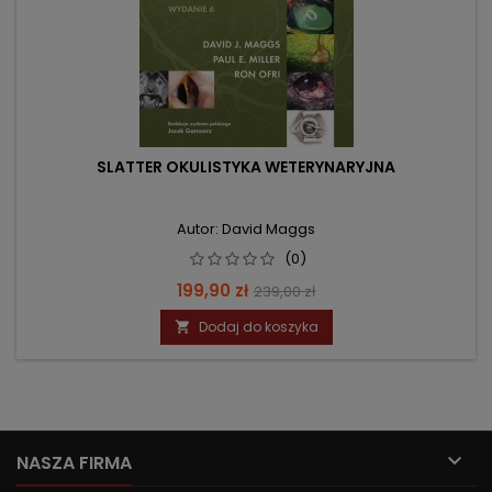
SLATTER OKULISTYKA WETERYNARYJNA
Autor: David Maggs
(0)
Cena
Cena
199,90 zł
239,00 zł
podstawowa
Dodaj do koszyka


NASZA FIRMA