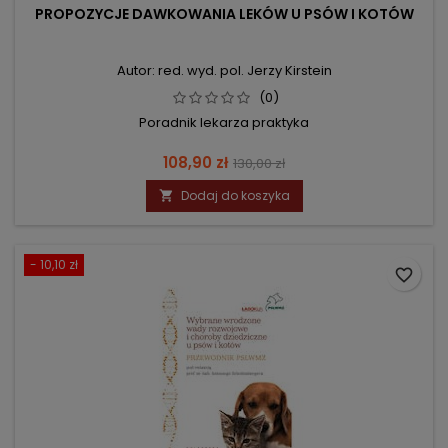
PROPOZYCJE DAWKOWANIA LEKÓW U PSÓW I KOTÓW
Autor: red. wyd. pol. Jerzy Kirstein
(0)
Poradnik lekarza praktyka
Cena
Cena
108,90 zł
130,00 zł
podstawowa
Dodaj do koszyka

- 10,10 zł
favorite_border