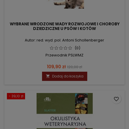
WYBRANE WRODZONE WADY ROZWOJOWE I CHOROBY
DZIEDZICZNE U PSÓW I KOTÓW
Autor: red. wyd. pol. Antoni Schollenberger
(0)
Przewodnik PSLWMZ
Cena
Cena
109,90 zł
120,00 zł
podstawowa
Dodaj do koszyka

- 39,10 zł
favorite_border