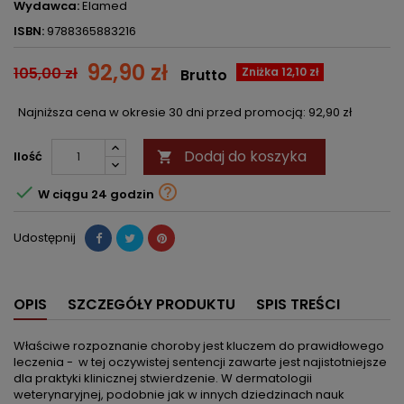
Wydawca:
Elamed
ISBN:
9788365883216
92,90 zł
105,00 zł
Zniżka 12,10 zł
Brutto
Najniższa cena w okresie 30 dni przed promocją:
92,90 zł
Dodaj do koszyka
Ilość



W ciągu 24 godzin
Udostępnij
OPIS
SZCZEGÓŁY PRODUKTU
SPIS TREŚCI
Właściwe rozpoznanie choroby jest kluczem do prawidłowego
leczenia - w tej oczywistej sentencji zawarte jest najistotniejsze
dla praktyki klinicznej stwierdzenie. W dermatologii
weterynaryjnej, podobnie jak w innych dziedzinach nauk