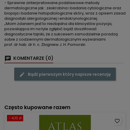
- Sprawnie zinterpretowane podstawowe metody
dermatologiczne jak:: zeskrobina i badania cytologiczne oraz
biopsja i badanie histopatologiczne skóry, wraz z opisem zasad
diagnostyki alergologicznej i endokrynologicznej.
„Moim zdaniem jest to niezbędna dla klinicystów pozycja,
pozwalająca im na tyle zgłębić bądź doszlifować
diagnostyczne tajniki, że z sukcesem samodzielnie poradzą
sobie z codziennymi dermatologicznymi wyzwaniami
prof. dr hab. dr h. c. Zbigniew J. H. Pomorski
KOMENTARZE (0)
Bądź pierwszym który napisze recenzję
Często kupowane razem
- 4,10 zł
favorite_border