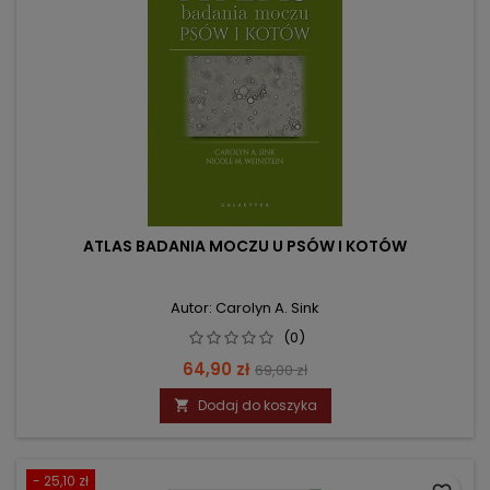
ATLAS BADANIA MOCZU U PSÓW I KOTÓW
Autor: Carolyn A. Sink
(0)
Cena
Cena
64,90 zł
69,00 zł
podstawowa
Dodaj do koszyka

- 25,10 zł