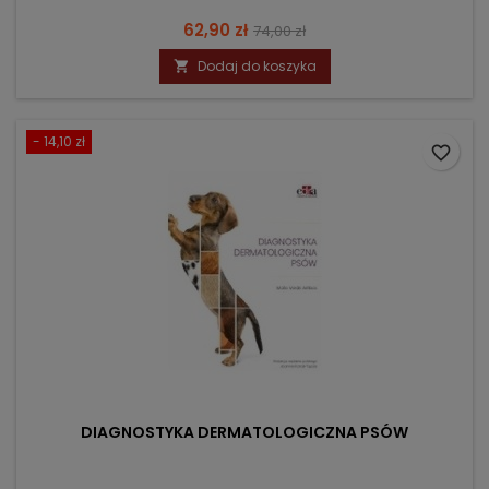
Cena
Cena
62,90 zł
74,00 zł
podstawowa
Dodaj do koszyka

- 14,10 zł
favorite_border
DIAGNOSTYKA DERMATOLOGICZNA PSÓW