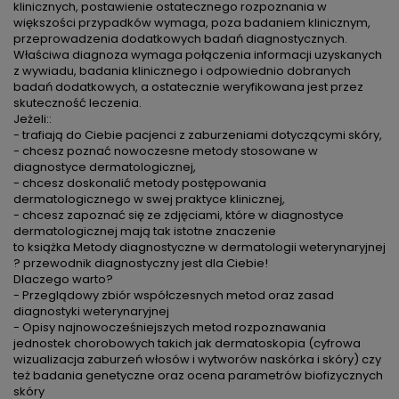
klinicznych, postawienie ostatecznego rozpoznania w
większości przypadków wymaga, poza badaniem klinicznym,
przeprowadzenia dodatkowych badań diagnostycznych.
Właściwa diagnoza wymaga połączenia informacji uzyskanych
z wywiadu, badania klinicznego i odpowiednio dobranych
badań dodatkowych, a ostatecznie weryfikowana jest przez
skuteczność leczenia.
Jeżeli::
- trafiają do Ciebie pacjenci z zaburzeniami dotyczącymi skóry,
- chcesz poznać nowoczesne metody stosowane w
diagnostyce dermatologicznej,
- chcesz doskonalić metody postępowania
dermatologicznego w swej praktyce klinicznej,
- chcesz zapoznać się ze zdjęciami, które w diagnostyce
dermatologicznej mają tak istotne znaczenie
to książka Metody diagnostyczne w dermatologii weterynaryjnej
? przewodnik diagnostyczny jest dla Ciebie!
Dlaczego warto?
- Przeglądowy zbiór współczesnych metod oraz zasad
diagnostyki weterynaryjnej
- Opisy najnowocześniejszych metod rozpoznawania
jednostek chorobowych takich jak dermatoskopia (cyfrowa
wizualizacja zaburzeń włosów i wytworów naskórka i skóry) czy
też badania genetyczne oraz ocena parametrów biofizycznych
skóry