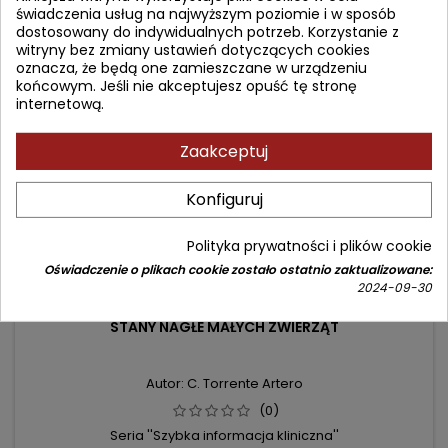
świadczenia usług na najwyższym poziomie i w sposób
dostosowany do indywidualnych potrzeb. Korzystanie z
witryny bez zmiany ustawień dotyczących cookies
- 11,10 zł
oznacza, że będą one zamieszczane w urządzeniu
favorite_border
końcowym. Jeśli nie akceptujesz opuść tę stronę
internetową.
Zaakceptuj
Konfiguruj
Polityka prywatności i plików cookie
Oświadczenie o plikach cookie zostało ostatnio zaktualizowane:
2024-09-30
STANY NAGŁE MAŁYCH ZWIERZĄT
Autor: C. Torrente Artero
(0)
Seria ''Szybka informacja kliniczna''