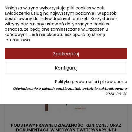
Autor: Christian F. Schrey
Niniejsza witryna wykorzystuje pliki cookies w celu
(0)
świadczenia usług na najwyższym poziomie i w sposób
Cena
Cena
149,90 zł
180,00 zł
dostosowany do indywidualnych potrzeb. Korzystanie z
witryny bez zmiany ustawień dotyczących cookies
podstawowa
Dodaj do koszyka

oznacza, że będą one zamieszczane w urządzeniu
końcowym. Jeśli nie akceptujesz opuść tę stronę
internetową.
- 14,10 zł
favorite_border
Zaakceptuj
Konfiguruj
Polityka prywatności i plików cookie
Oświadczenie o plikach cookie zostało ostatnio zaktualizowane:
2024-09-30
PODSTAWY PRAWNE DZIAŁALNOŚCI KLINICZNEJ ORAZ
DOKUMENTACJI W MEDYCYNIE WETERYNARYJNEJ