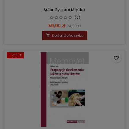
Autor: Ryszard Mordak
(0)
Cena
Cena
59,90 zł
74,00 zł
podstawowa
Dodaj do koszyka

- 21,10 zł
favorite_border