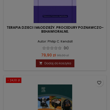
TERAPIA DZIECI I MŁODZIEŻY. PROCEDURY POZNAWCZO-
BEHAWIORALNE.
Autor: Philip C. Kendall
(0)
Cena
Cena
79,90 zł
99,00 zł
podstawowa
Dodaj do koszyka

- 24,10 zł
favorite_border