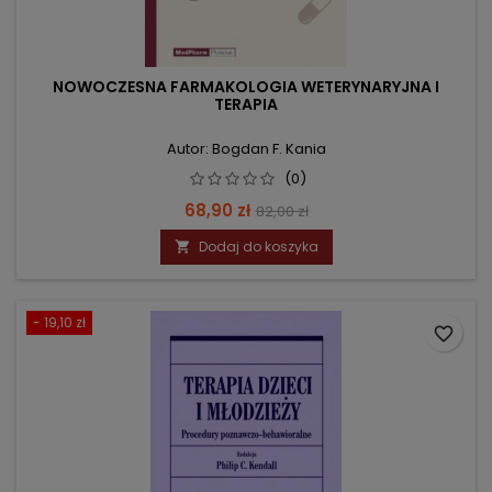
NOWOCZESNA FARMAKOLOGIA WETERYNARYJNA I
TERAPIA
Autor: Bogdan F. Kania
(0)
Cena
Cena
68,90 zł
82,00 zł
podstawowa
Dodaj do koszyka

- 19,10 zł
favorite_border