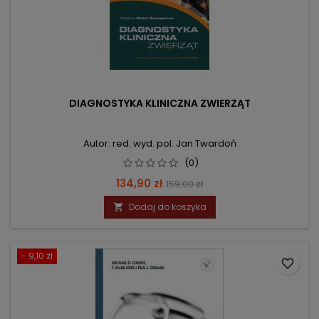
DIAGNOSTYKA KLINICZNA ZWIERZĄT
Autor: red. wyd. pol. Jan Twardoń
(0)
Cena
Cena
134,90 zł
159,00 zł
podstawowa
Dodaj do koszyka

- 9,10 zł
favorite_border