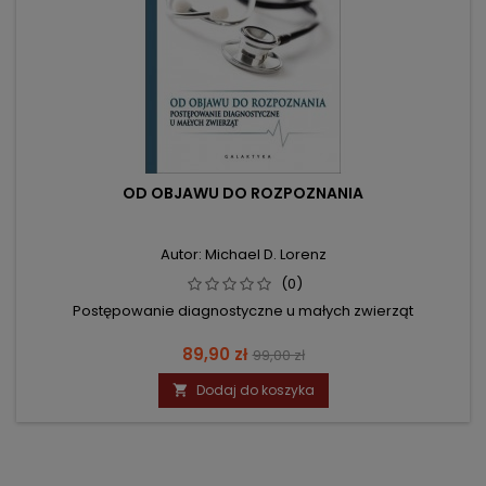
OD OBJAWU DO ROZPOZNANIA
Autor: Michael D. Lorenz
(0)
Postępowanie diagnostyczne u małych zwierząt
Cena
Cena
89,90 zł
99,00 zł
podstawowa
Dodaj do koszyka
