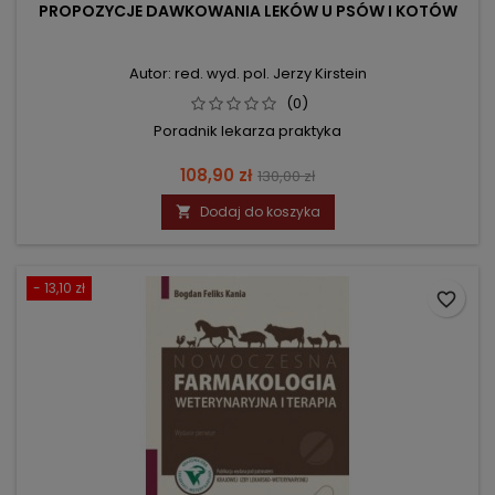
PROPOZYCJE DAWKOWANIA LEKÓW U PSÓW I KOTÓW
Autor: red. wyd. pol. Jerzy Kirstein
(0)
Poradnik lekarza praktyka
Cena
Cena
108,90 zł
130,00 zł
podstawowa
Dodaj do koszyka

- 13,10 zł
favorite_border