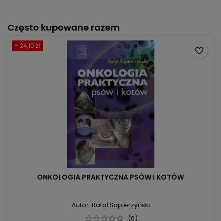
Często kupowane razem
- 24,10 zł
favorite_border
ONKOLOGIA PRAKTYCZNA PSÓW I KOTÓW
Autor: Rafał Sapierzyński
(0)