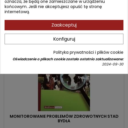
oznacza, że będą one zamieszczane w urządzeniu
końcowym. Jeśli nie akceptujesz opuść tę stronę
internetową.
Zaakceptuj
Często kupowane razem
Konfiguruj
- 16,10 zł
favorite_border
Polityka prywatności i plików cookie
Oświadczenie o plikach cookie zostało ostatnio zaktualizowane:
2024-09-30
MONITOROWANIE PROBLEMÓW ZDROWOTNYCH STAD
BYDŁA