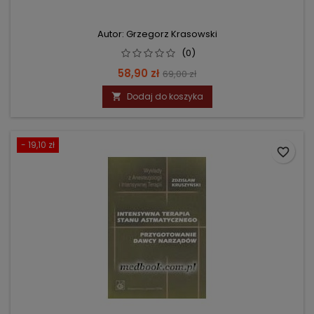
Autor: Grzegorz Krasowski
(0)
Cena
Cena
58,90 zł
69,00 zł
podstawowa
Dodaj do koszyka

- 19,10 zł
favorite_border