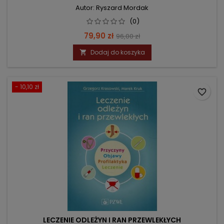
Autor: Ryszard Mordak
(0)
Cena
Cena
79,90 zł
96,00 zł
podstawowa
Dodaj do koszyka

- 10,10 zł
favorite_border
LECZENIE ODLEŻYN I RAN PRZEWLEKŁYCH