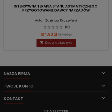
INTENSYWNA TERAPIA STANU ASTMATYCZNEGO.
PRZYGOTOWANIE DAWCY NARZĄDÓW
Autor: Zdzisław Kruszyński
(0)
Cena
Cena
104,90 zł
124,00 zł
podstawowa
Dodaj do koszyka


NASZA FIRMA

TWOJE KONTO

KONTAKT
NEWSLETTER