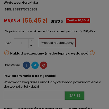
Wydawca:
Galaktyka
ISBN:
9788375790368
156,45 zł
166,95 zł
Zniżka 10,50 zł
Brutto
Najniższa cena w okresie 30 dni przed promocją:
156,45 zł
Produkt niedostępny
Ilość


Nakład wyczerpany (niedostępny u wydawcy)
Udostępnij
Powiadom mnie o dostępności
Wprowadź swój adres email, aby otrzymać powiadomienie o
dostępności tej książki
ZAPISZ