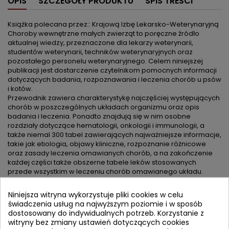
OPIS
SZCZEGÓŁY PRODUKTU
SPIS TREŚCI
Książka polecana przez:: Krajową Izbę Lekarsko-Weterynaryjną
Choroby wewnętrzne małych zwierząt to poręczne źródło
aktualnej wiedzy, przeznaczone dla lekarzy weterynarii,
studentów weterynarii, techników weterynaryjnych oraz
pozostałego personelu weterynaryjnego. Celem niniejszej
publikacji jest dostarczenie czytelnikom pomocnych informacji
dotyczących badania, rozpoznawania i leczenia chorób u psów
i kotów.
Przewodnik zawiera charakterystykę najczęściej występujących
chorób w poszczególnych układach organizmu oraz opis
badania i leczenia. Ponadto znajdują się w nim osobne
rozdziały dotyczące hematologii, onkologii i immunologii, a
także niemal 300 tabel zawierających najważniejsze informacje,
takie jak etiologia, objawy kliniczne, rozpoznanie różnicowe
oraz zasady leczenia omawianych chorób, a na zakończenie
każdej części także obszerne tabele leków stosowanych
przede wszystkim w leczeniu chorób omawianego układu.
Niniejsza witryna wykorzystuje pliki cookies w celu
KOMENTARZE (0)
świadczenia usług na najwyższym poziomie i w sposób
dostosowany do indywidualnych potrzeb. Korzystanie z
witryny bez zmiany ustawień dotyczących cookies
Bądź pierwszym który napisze recenzję