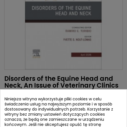
Disorders of the Equine Head and
Neck, An Issue of Veterinary Clinics
of North America: Equine Practice
Niniejsza witryna wykorzystuje pliki cookies w celu
Autorzy:
świadczenia usług na najwyższym poziomie i w sposób
Yvette Nout-Lomas
dostosowany do indywidualnych potrzeb. Korzystanie z
witryny bez zmiany ustawień dotyczących cookies
Wydawca:
Elsevier
oznacza, że będą one zamieszczane w urządzeniu
końcowym. Jeśli nie akceptujesz opuść tę stronę
ISBN:
9780443416620