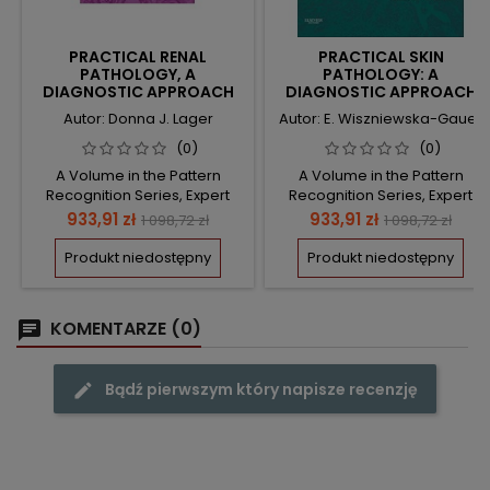
PRACTICAL RENAL
PRACTICAL SKIN
PATHOLOGY, A
PATHOLOGY: A
DIAGNOSTIC APPROACH
DIAGNOSTIC APPROACH
Autor: Donna J. Lager
Autor: E. Wiszniewska-Gauer
(0)
(0)
A Volume in the Pattern
A Volume in the Pattern
Recognition Series, Expert
Recognition Series, Expert
Consult: Online and Print
Consult: Online and Print
Cena
Cena
Cena
Cena
933,91 zł
933,91 zł
1 098,72 zł
1 098,72 zł
podstawowa
podstawowa
Produkt niedostępny
Produkt niedostępny
KOMENTARZE (0)
Bądź pierwszym który napisze recenzję