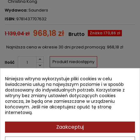
Christina Kong
Wydawca:
Saunders
ISBN:
9781437707632
968,18 zł
1 139,04 zł
Zniżka 170,86 zł
Brutto
Najniższa cena w okresie 30 dni przed promocją:
968,18 zł
Produkt niedostępny
Ilość


Nakład wyczerpany (niedostępny u wydawcy)
Niniejsza witryna wykorzystuje pliki cookies w celu
świadczenia usług na najwyższym poziomie i w sposób
dostosowany do indywidualnych potrzeb. Korzystanie z
Udostępnij
witryny bez zmiany ustawień dotyczących cookies
oznacza, że będą one zamieszczane w urządzeniu
Powiadom mnie o dostępności
końcowym. Jeśli nie akceptujesz opuść tę stronę
internetową.
Wprowadź swój adres email, aby otrzymać powiadomienie o
dostępności tej książki
Zaakceptuj
ZAPISZ