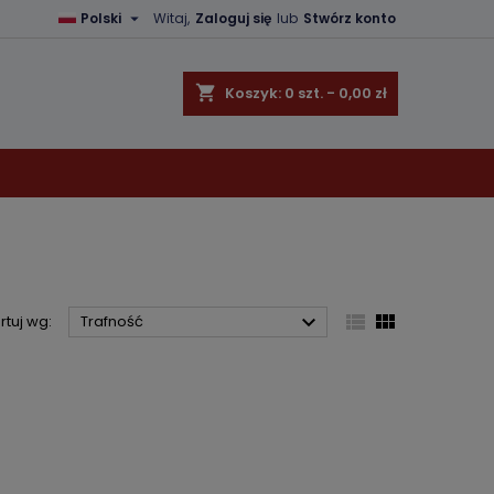

Polski
Witaj,
Zaloguj się
lub
Stwórz konto
×
×
×
×
shopping_cart
Koszyk:
0
szt. - 0,00 zł
)
ę
ń



rtuj wg:
Trafność