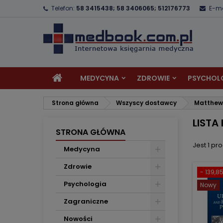
Telefon:
58 3415438; 58 3406065; 512176773
E-ma
D
(
U
Z
add_circle_outline
((
Mu
Na
MEDYCYNA
ZDROWIE
PSYCHOL
Strona główna
Wszyscy dostawcy
Matthew 
LISTA
STRONA GŁÓWNA
Jest 1 pro
Medycyna
Zdrowie
- 139,85
Psychologia
Nowy
Zagraniczne
Nowości