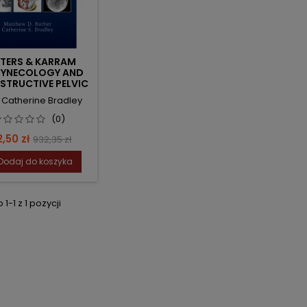
TERS & KARRAM
YNECOLOGY AND
STRUCTIVE PELVIC
SURGERY
: Catherine Bradley
(0)
na
Cena
,50 zł
932,35 zł
podstawowa
Dodaj do koszyka
1-1 z 1 pozycji