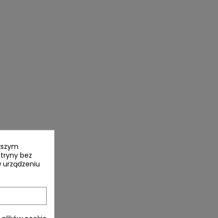
yższym
itryny bez
 urządzeniu