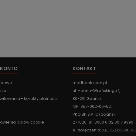
 KONTO
KONTAKT
obowe
medbook.com.pl
nia
ul. Hoene-Wrońskiego 1,
witowania - korekty płatności
80-210 Gdańsk,
NIP: 957-062-00-52,
PKO BP S.A. O/Gdańsk
tawienia plików cookie
27 1020 1811 0000 0102 0017 9390
e-doręczenia:
AE:PL-32993-9116