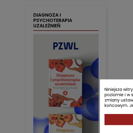
DIAGNOZA I
PSYCHOTERAPIA
UZALEŻNIEŃ
Niniejsza wit
poziomie i w 
zmiany ustaw
końcowym. Jeś