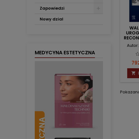
Zapowiedzi
Nowy dzial
WAL
UROG
RECON
Autor
MEDYCYNA ESTETYCZNA
Ce
792

Pokazano 