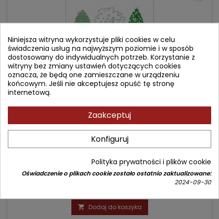
Niniejsza witryna wykorzystuje pliki cookies w celu
świadczenia usług na najwyższym poziomie i w sposób
dostosowany do indywidualnych potrzeb. Korzystanie z
witryny bez zmiany ustawień dotyczących cookies
oznacza, że będą one zamieszczane w urządzeniu
końcowym. Jeśli nie akceptujesz opuść tę stronę
internetową.
Zaakceptuj
SUPPORTING YOUR TEEN'S MENTAL HEALTH
Konfiguruj
Autor: Andrea Temkin-Yu
(0)
Polityka prywatności i plików cookie
Science-Based Parenting Strategies for Repairing
Oświadczenie o plikach cookie zostało ostatnio zaktualizowane:
Relationships and Helping Young People Thrive
2024-09-30
Cena
Cena
107,34 zł
119,27 zł
podstawowa
Dodaj do koszyka
