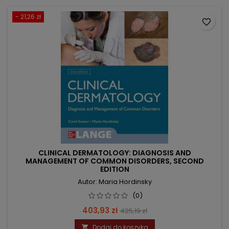
- 21,26 zł
favorite_border
CLINICAL DERMATOLOGY: DIAGNOSIS AND
MANAGEMENT OF COMMON DISORDERS, SECOND
EDITION
Autor: Maria Hordinsky
(0)
Cena
Cena
403,93 zł
425,19 zł
podstawowa
Dodaj do koszyka
