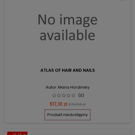
ATLAS OF HAIR AND NAILS
Autor: Maria Hordinsky
(0)
Cena
Cena
517,10 zł
574,56 zł
podstawowa
Produkt niedostępny
- 26,46 zł