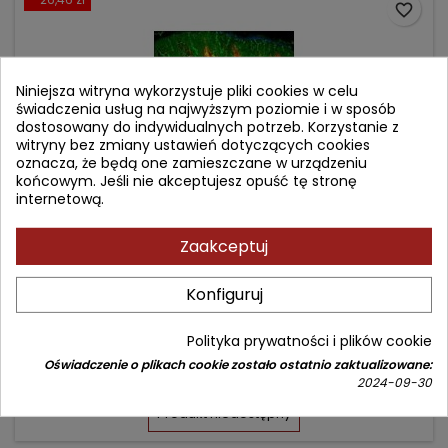
favorite_border
Niniejsza witryna wykorzystuje pliki cookies w celu
świadczenia usług na najwyższym poziomie i w sposób
dostosowany do indywidualnych potrzeb. Korzystanie z
witryny bez zmiany ustawień dotyczących cookies
oznacza, że będą one zamieszczane w urządzeniu
końcowym. Jeśli nie akceptujesz opuść tę stronę
internetową.
Zaakceptuj
CLINICAL DERMATOLOGY
Konfiguruj
Autor: Maria Hordinsky
Polityka prywatności i plików cookie
(0)
Oświadczenie o plikach cookie zostało ostatnio zaktualizowane:
Cena
Cena
502,68 zł
529,14 zł
2024-09-30
podstawowa
Produkt niedostępny