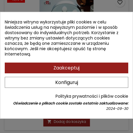
favorite_border
Niniejsza witryna wykorzystuje pliki cookies w celu
świadczenia usług na najwyższym poziomie i w sposób
dostosowany do indywidualnych potrzeb. Korzystanie z
witryny bez zmiany ustawień dotyczących cookies
oznacza, że będą one zamieszczane w urządzeniu
końcowym. Jeśli nie akceptujesz opuść tę stronę
internetową.
Zaakceptuj
PRZEGLĄD LEKOWY
Konfiguruj
Autor: Anna Wiela-Hojeńska
Polityka prywatności i plików cookie
(0)
Oświadczenie o plikach cookie zostało ostatnio zaktualizowane:
2024-09-30
Cena
Cena
82,90 zł
99,00 zł
podstawowa
Dodaj do koszyka
