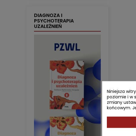
DIAGNOZA I
PSYCHOTERAPIA
UZALEŻNIEŃ
Niniejsza wit
poziomie i w 
zmiany ustaw
końcowym. Jeś