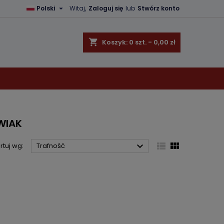

Polski
Witaj,
Zaloguj się
lub
Stwórz konto
×
×
×
×
shopping_cart
Koszyk:
0
szt. - 0,00 zł
)
ę
ń
WIAK



rtuj wg:
Trafność