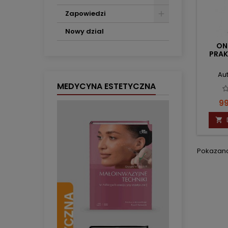
Zapowiedzi
Nowy dzial
ON
PRAK
Au
MEDYCYNA ESTETYCZNA
C
99

Pokazano 