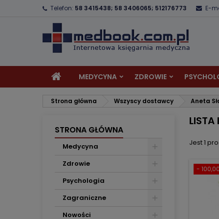
Telefon:
58 3415438; 58 3406065; 512176773
E-ma
D
(
U
Z
add_circle_outline
((
Mu
Na
MEDYCYNA
ZDROWIE
PSYCHOL
Strona główna
Wszyscy dostawcy
Aneta S
LISTA
STRONA GŁÓWNA
Jest 1 pro
Medycyna
Zdrowie
- 100,00
Psychologia
Zagraniczne
Nowości