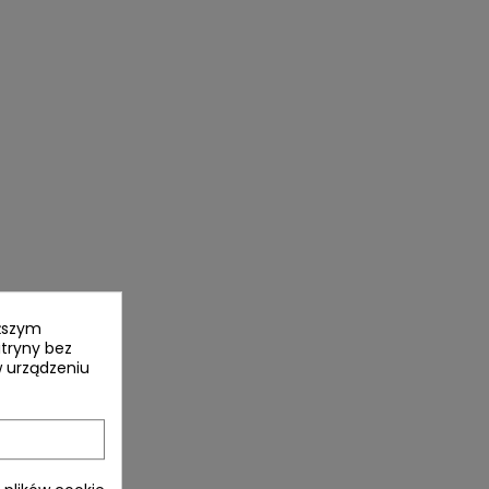
yższym
itryny bez
 urządzeniu