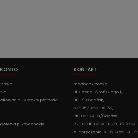
 KONTO
KONTAKT
obowe
medbook.com.pl
nia
ul. Hoene-Wrońskiego 1,
witowania - korekty płatności
80-210 Gdańsk,
NIP: 957-062-00-52,
PKO BP S.A. O/Gdańsk
tawienia plików cookie
27 1020 1811 0000 0102 0017 9390
e-doręczenia:
AE:PL-32993-9116