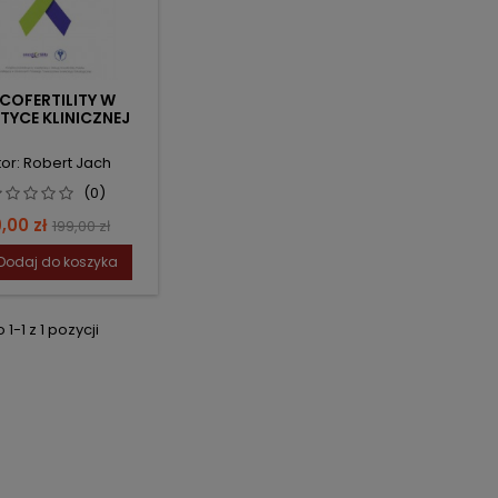
COFERTILITY W
TYCE KLINICZNEJ
tor: Robert Jach
(0)
ena
Cena
,00 zł
199,00 zł
podstawowa
Dodaj do koszyka
1-1 z 1 pozycji