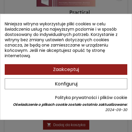
Niniejsza witryna wykorzystuje pliki cookies w celu
świadczenia usług na najwyższym poziomie i w sposób
dostosowany do indywidualnych potrzeb. Korzystanie z
witryny bez zmiany ustawień dotyczących cookies
oznacza, że będą one zamieszczane w urządzeniu
końcowym. Jeśli nie akceptujesz opuść tę stronę
internetową.
Zaakceptuj
PRACTICAL PULMONARY PATHOLOGY
Konfiguruj
Autor: Kevin O. Leslie
(0)
Polityka prywatności i plików cookie
A Diagnostic Approach
Oświadczenie o plikach cookie zostało ostatnio zaktualizowane:
2024-09-30
Cena
Cena
1 135,22 zł
1 335,55 zł
podstawowa
Dodaj do koszyka
