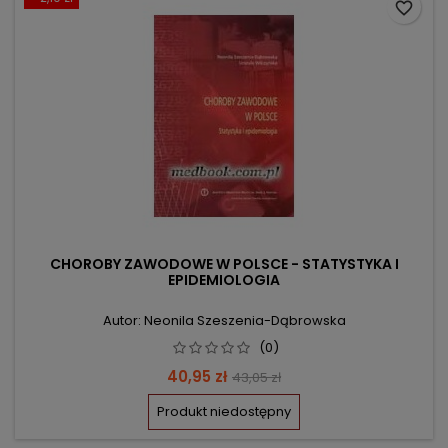
favorite_border
CHOROBY ZAWODOWE W POLSCE - STATYSTYKA I
EPIDEMIOLOGIA
Autor: Neonila Szeszenia-Dąbrowska
(0)
Cena
Cena
40,95 zł
43,05 zł
podstawowa
Produkt niedostępny