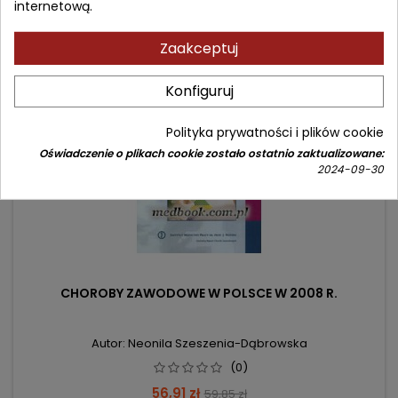
internetową.
Zaakceptuj
- 2,94 zł
favorite_border
Konfiguruj
Polityka prywatności i plików cookie
Oświadczenie o plikach cookie zostało ostatnio zaktualizowane:
2024-09-30
CHOROBY ZAWODOWE W POLSCE W 2008 R.
Autor: Neonila Szeszenia-Dąbrowska
(0)
Cena
Cena
56,91 zł
59,85 zł