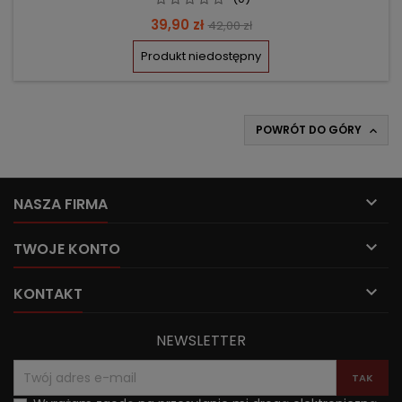
Cena
Cena
39,90 zł
42,00 zł
podstawowa
Produkt niedostępny
POWRÓT DO GÓRY


NASZA FIRMA

TWOJE KONTO

KONTAKT
NEWSLETTER