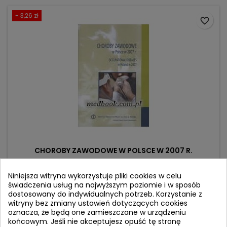
- 3,26 zł
favorite_border
CHOROBY ZAWODOWE W POLSCE W 2007 R.
Niniejsza witryna wykorzystuje pliki cookies w celu
Autor: Neonila Szeszenia-Dąbrowska
świadczenia usług na najwyższym poziomie i w sposób
(0)
dostosowany do indywidualnych potrzeb. Korzystanie z
witryny bez zmiany ustawień dotyczących cookies
Cena
Cena
62,89 zł
66,15 zł
oznacza, że będą one zamieszczane w urządzeniu
podstawowa
końcowym. Jeśli nie akceptujesz opuść tę stronę
Produkt niedostępny