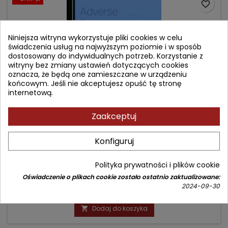
favorite_border
Niniejsza witryna wykorzystuje pliki cookies w celu
świadczenia usług na najwyższym poziomie i w sposób
dostosowany do indywidualnych potrzeb. Korzystanie z
witryny bez zmiany ustawień dotyczących cookies
oznacza, że będą one zamieszczane w urządzeniu
końcowym. Jeśli nie akceptujesz opuść tę stronę
internetową.
Zaakceptuj
ADVERSE REACTIONS TO ANTITUBERCULOSIS DRUGS
Konfiguruj
Autor: Rafael Laniado-Laborin
Polityka prywatności i plików cookie
(0)
Oświadczenie o plikach cookie zostało ostatnio zaktualizowane:
2024-09-30
Cena
Cena
334,47 zł
371,64 zł
podstawowa
Dodaj do koszyka
