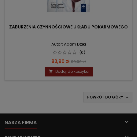
ZABURZENIA CZYNNOŚCIOWE UKŁADU POKARMOWEGO
Autor: Adam Dziki
(0)
Cena
Cena
83,90 zł
99,00 zł
podstawowa
Dodaj do koszyka

POWRÓT DO GÓRY


NASZA FIRMA