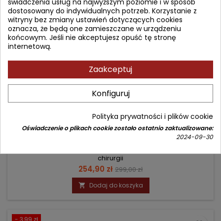
świadczenia usług na najwyższym poziomie i w sposób
dostosowany do indywidualnych potrzeb. Korzystanie z
witryny bez zmiany ustawień dotyczących cookies
oznacza, że będą one zamieszczane w urządzeniu
końcowym. Jeśli nie akceptujesz opuść tę stronę
internetową.
Zaakceptuj
Konfiguruj
CHIRURGIA. TOM 4
Polityka prywatności i plików cookie
Autor: Grzegorz Wallner
Oświadczenie o plikach cookie zostało ostatnio zaktualizowane:
(0)
2024-09-30
Chirurgia układy narządowe - cz. II, wybrane dziedziny
chirurgii
Cena
Cena
254,90 zł
299,00 zł
podstawowa
Dodaj do koszyka

- 3,99 zł