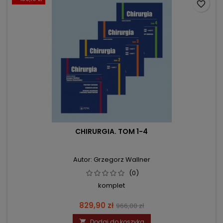
favorite_border
CHIRURGIA. TOM 1-4
Autor: Grzegorz Wallner
(0)
komplet
Cena
Cena
829,90 zł
966,00 zł
podstawowa
Dodaj do koszyka
