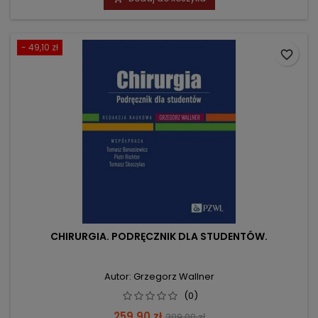
- 49,10 zł
favorite_border
CHIRURGIA. PODRĘCZNIK DLA STUDENTÓW.
Autor: Grzegorz Wallner
(0)
Cena
Cena
259,90 zł
309,00 zł