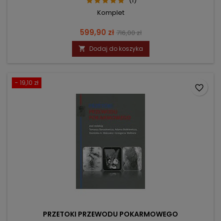
(1)
Komplet
Cena
Cena
599,90 zł
716,00 zł
podstawowa
Dodaj do koszyka

- 19,10 zł
favorite_border
PRZETOKI PRZEWODU POKARMOWEGO