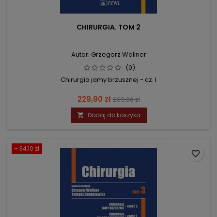
CHIRURGIA. TOM 2
Autor: Grzegorz Wallner
(0)
Chirurgia jamy brzusznej - cz. I
Cena
Cena
229,90 zł
269,00 zł
podstawowa
Dodaj do koszyka

- 34,10 zł
favorite_border