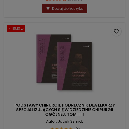
podstawowa
Dodaj do koszyka

- 116,10 zł
favorite_border
PODSTAWY CHIRURGII. PODRĘCZNIK DLA LEKARZY
SPECJALIZUJĄCYCH SIĘ W DZIEDZINIE CHIRURGII
OGÓLNEJ. TOM I I II
Autor: Jacek Szmidt