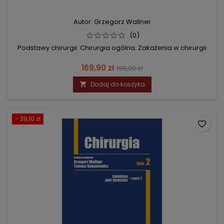
Autor: Grzegorz Wallner
(0)
Podstawy chirurgii. Chirurgia ogólna. Zakażenia w chirurgii
Cena
Cena
169,90 zł
199,00 zł
podstawowa
Dodaj do koszyka

- 39,10 zł
favorite_border