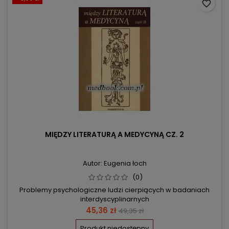
favorite_border
MIĘDZY LITERATURĄ A MEDYCYNĄ CZ. 2
Autor: Eugenia łoch
(0)
Problemy psychologiczne ludzi cierpiących w badaniach
interdyscyplinarnych
Cena
Cena
45,36 zł
49,35 zł
podstawowa
Produkt niedostępny