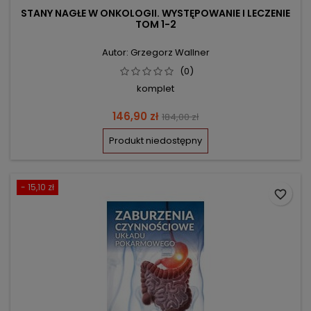
STANY NAGŁE W ONKOLOGII. WYSTĘPOWANIE I LECZENIE
TOM 1-2
Autor: Grzegorz Wallner
(0)
komplet
Cena
Cena
146,90 zł
184,00 zł
podstawowa
Produkt niedostępny
- 15,10 zł
favorite_border