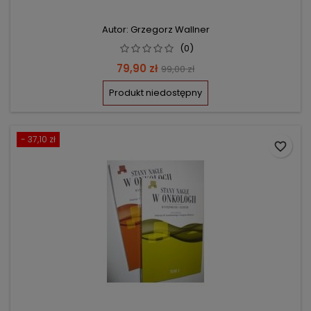
Autor: Grzegorz Wallner
(0)
Cena
Cena
79,90 zł
99,00 zł
podstawowa
Produkt niedostępny
- 37,10 zł
favorite_border