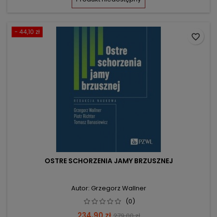
- 44,10 zł
favorite_border
OSTRE SCHORZENIA JAMY BRZUSZNEJ
Autor: Grzegorz Wallner
(0)
Cena
Cena
234,90 zł
279,00 zł