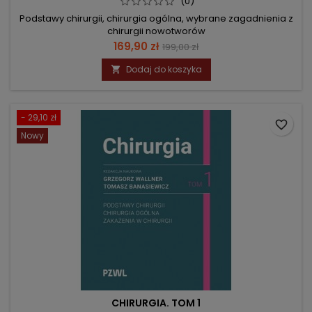
(0)
Podstawy chirurgii, chirurgia ogólna, wybrane zagadnienia z
chirurgii nowotworów
Cena
Cena
169,90 zł
199,00 zł
podstawowa
Dodaj do koszyka

- 29,10 zł
favorite_border
Nowy
CHIRURGIA. TOM 1