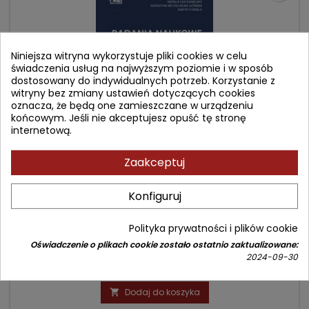
Niniejsza witryna wykorzystuje pliki cookies w celu
świadczenia usług na najwyższym poziomie i w sposób
dostosowany do indywidualnych potrzeb. Korzystanie z
witryny bez zmiany ustawień dotyczących cookies
oznacza, że będą one zamieszczane w urządzeniu
końcowym. Jeśli nie akceptujesz opuść tę stronę
internetową.
Zaakceptuj
BADANIA NAUKOWE W PIELĘGNIARSTWIE
Konfiguruj
Autor: Natalia Sak-Dankosky
(0)
Polityka prywatności i plików cookie
Ocena, synteza i tworzenie dowodów naukowych w praktyce
Oświadczenie o plikach cookie zostało ostatnio zaktualizowane:
pielęgniarskiej
2024-09-30
Cena
Cena
71,90 zł
84,00 zł
podstawowa
Dodaj do koszyka
