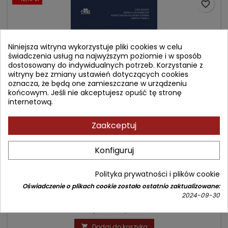
favorite_border
Niniejsza witryna wykorzystuje pliki cookies w celu
świadczenia usług na najwyższym poziomie i w sposób
dostosowany do indywidualnych potrzeb. Korzystanie z
witryny bez zmiany ustawień dotyczących cookies
oznacza, że będą one zamieszczane w urządzeniu
końcowym. Jeśli nie akceptujesz opuść tę stronę
internetową.
Zaakceptuj
BADANIA NAUKOWE W PIELĘGNIARSTWIE
Konfiguruj
Autor: Natalia Sak-Dankosky
Polityka prywatności i plików cookie
(0)
Oświadczenie o plikach cookie zostało ostatnio zaktualizowane:
Ocena, synteza i tworzenie dowodów naukowych w praktyce
2024-09-30
pielęgniarskiej
Cena
Cena
71,90 zł
84,00 zł
podstawowa
Dodaj do koszyka
